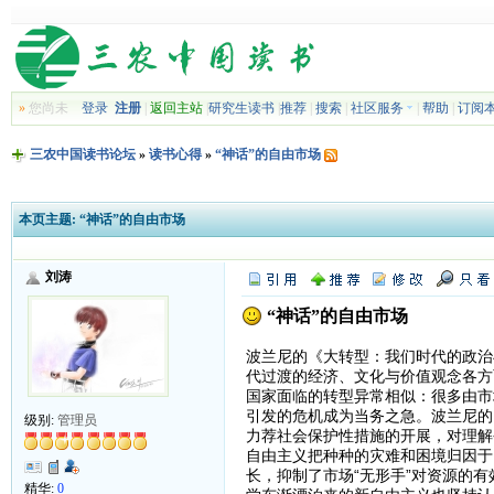
»
您尚未
登录
注册
|
返回主站
|
研究生读书
|
推荐
|
搜索
|
社区服务
|
帮助
|
订阅
三农中国读书论坛
»
读书心得
»
“神话”的自由市场
本页主题:
“神话”的自由市场
刘涛
“神话”的自由市场
波兰尼的《大转型：我们时代的政治
代过渡的经济、文化与价值观念各方
国家面临的转型异常相似：很多由市
引发的危机成为当务之急。波兰尼的
级别:
管理员
力荐社会保护性措施的开展，对理解
自由主义把种种的灾难和困境归因于
长，抑制了市场“无形手”对资源的
精华:
0