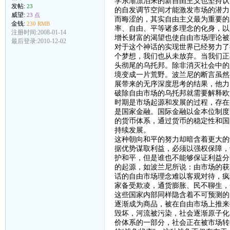
学东渐漂泊来的新自由主义也坚持认
发帖:
23
的自发调节空间才能激发市场的潜力
威望:
23 点
而晦涩的，其实自由主义最为重要的
金钱:
230 RMB
率、自由、平等诸多理念的化身，以
注册时间:2008-01-14
增长财富的渴望也使自由市场理论被不
最后登录:2010-12-02
对于这个神话的实现世界已经努力了
个梦想，我们也从未放弃。当我们正
头彻尾的乌托邦。除非消灭社会中的
境变成一片荒野。波兰尼的断言虽然
展带来的无序深度思考的结果，他力
破除自由市场的乌托邦就需要解释欧洲
时期是市场起源和发展的过程，存在
是国家金融。国际金融以金本位制度
的货币体系，通过货币的稳定性和国
持续发展。
这种朝向和平的努力却暗含着更大的
据优势谋取利益，必须以强权保障，
护和平，但是谁也不能够保证利益分
的起源，如波兰尼所说：由市场的获
话的自由市场理念难以客观对待，疯
家备受欺凌，通货膨胀、民不聊生，
这些国家内部同样隐含着不可预测的
逐渐成为商品，被在自由市场上推来
毁坏，河流被污染，社会逐渐原子化
价体系的一部分，社会正在被市场转