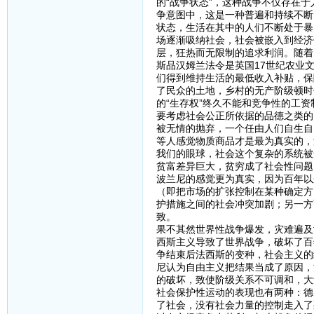
的“战争状态”，这种战争不仅存在
争意图中，这是一种普遍和持续不断
状态，生活在其中的人们不断处于暴
场逐渐吸纳社会，社会被嵌入到经济
层，狂热而无限制的追求利润。随着
斯品汉姆兰法令是英国17世纪农业
们得到维持生活的最低收入补贴，保
了民众的土地，乡村的无产阶级顿时
的“生存权”终久不能和竞争性的工
要考虑社会公正所依据的品德之类的
被无情的抛弃，一个任由人们自生自
等人感觉物质商品才是最为真实的，
我们的眼球，社会这个复杂的系统被
贫富差异巨大，贫穷成了社会性问题
波兰尼的感觉更为真实，因为百年以
（即把市场的扩张控制在某种确定方
护措施之间的社会冲突加剧；另一方
致。
果不其然世界性战争爆发，灾难遍及
西斯主义导致了世界战争，破坏了百
争结束后法西斯的变种，社会主义的
尼认为自由主义把结果当成了原因，
的破坏，致使阶级关系不可调和，大
社会保护性运动的表现也有两种：德
了社会，没有社会力量的控制走入了