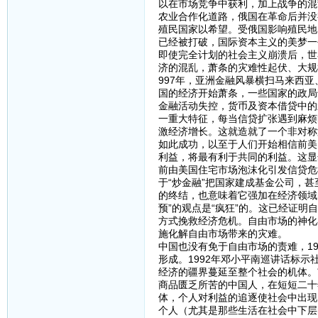
以在市场竞争中获利，加上战争的混
农业合作化道路，俄国在革命后并没
殖民国家以希望。受俄国影响殖民地
已经被打破，国际资本主义的美梦一
即使完全计划的社会主义崩溃后，世
济的混乱，萧条的灾难性起伏、大规
997年，亚洲金融风暴横扫马来西
国的经济开始萧条，一些国家的政局
金融活动失控，货币及资本借贷中的
一重大特征，每当信贷扩张遇到麻烦
激经济增长。这就造就了一个非对称
如此成功，以至于人们开始相信前美
利益，将最有利于共同的利益。这显
前由美国住宅市场泡沫化引发信贷危
于“炒金融”把国家建成基金公司，
的终结，也意味着它强加在经济领域
预”的观点是“疯狂”的。这已经证
方式挽救经济危机。自由市场的神化
施化解自由市场带来的灾难。
中国也没有免于自由市场的责难，1
形成。1992年邓小平南巡讲话标
经济的疆界蔓延至整个社会的机体。
商品匮乏所苦的中国人，在短短二十
体，个人对利益的追逐使社会中出现
个人（尤其是那些生活在社会中下层