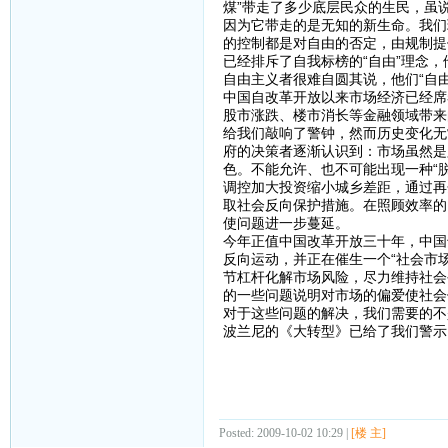
煤”带走了多少底层民众的生民，虽
因为它带走的是无知的新生命。我们
的控制都是对自由的否定，由规制提
已经排斥了自我标榜的“自由”理念
自由主义者很难自圆其说，他们“自
中国自改革开放以来市场经济已经席
股市涨跌、楼市消长等金融领域带来
给我们敲响了警钟，然而历史变化无
府的决策者逐渐认识到：市场虽然是
色。不能允许、也不可能出现一种“
调控加大投资缩小城乡差距，通过再
取社会反向保护措施。在照顾效率的
使问题进一步蔓延。
今年正值中国改革开放三十年，中国
反向运动，并正在催生一个“社会市
节杠杆化解市场风险，尽力维持社会
的一些问题说明对市场的偏爱使社会
对于这些问题的解决，我们需要的不
波兰尼的《大转型》已给了我们警示
Posted: 2009-10-02 10:29 |
[楼 主]