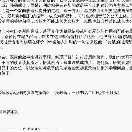
抑或让强弱颠倒；而是让利益相关者在新的话语平台上构建起为各方所认
，而是一个双向改造和提升的过程。即一方面，基层权力组织要完成自身
到暴民，最后再到臣民的循环，成长为有权利，同时也承担责任的公民主体
层治理的关键前提，若权力不能成长为公权力，庶民也就自然难以成长为
确非乡村自身所能完成，甚至其作为路径依赖或社会示范的作用都可能有
那么，路径何在呢？然而，作者在这里却偏偏打住了话头，他没有为我们指
，我很想借用周锡瑞在评价《怀柔远人》时的一句话来说他，“要破的很清
茫。
复杂、深遂的叙事来进行呈现、实现理解与进行反思的著作，我们也大可
，不同的读者读其所读，悟其所悟，叙事许就成功了。更何况，研究者如
研究中的方位，以及理论与叙事的关系这些更加复杂而抽象的学理问题，
价值了。
乡镇政治运作的演绎与阐释》，吴毅著，三联书店二00七年十月版）
8年第4期。