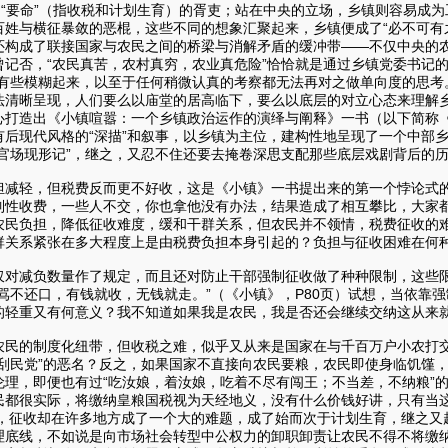
、“要命”（指收税和计划生育）的胥吏；站在中央的立场，乡镇则容易成
百姓与横征暴敛的恶棍，这些不同的想象汇聚起来，乡镇便成了“必不可有
还构成了联接国家与农民之间的桥梁与消解矛盾的缓冲带——不仅中央的
曾记否，“农民真苦，农村真穷，农业真危险”恰恰就是通过乡镇党委书记
乎有些模糊起来，以至于任何稍微认真的考察都无法再对之做单向度的思考
法清晰呈现，人们要么以庙堂的居高临下，要么以底层的对立心态来理解
心打造出《小镇喧嚣：一个乡镇政治运作的演绎与阐释》一书（以下简称
后现代风格的“深描”和叙事，以乡镇为主位，建构性地呈现了一个中部乡镇
“官场现形记”，继之，又忍不住还要去掩卷深思支配那些底层戏剧背后的
担减轻，但税费反而更不好收，这是《小镇》一书提出来的第一个悖论式的
制性收费，一些人不交，你也拿他没有办法，结果造成了相互攀比，大家都
农民负担，降低征收难度，缓和干群关系，但农民并不领情，税费征收的
群关系紧张在多大程度上是由税费负担本身引起的？负担与征收困难在何
仅对减负数量作了规定，而且还对防止干部强制征收做了种种限制，这些
骂不还口，有钱就收，无钱就走。”（《小镇》，P80页）试想，当依靠
的轻重又有何意义？我不知道如果我是农民，我是否还会继续交纳这从来
农民的制度化纽带，但收税之难，似乎又从来是国家在与千百万户小农打
“刮民党”的恶名？反之，如果国家不直接向农民要粮，农民即使身临饥馑
伦理，即便也有过“吃汝娘，着汝娘，吃着不尽有闯王；不当差，不纳粮”
民都很实际，将缴纳皇粮国税视为天经地义，没有什么价钱好讲，只有当
后期，征收却在许多地方成了一个大的难题，成了始而次于计划生育，继之
理底线，不如说是向市场社会转型中公权力的卸职卸责让农民不得不将缴