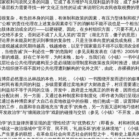
家权利与农民义务的问题，它成了各方维护与兑现利益的手段，成了乡村治
于基层权力需要寻找一种“文化正当性的证成”来说明它向农民收取税费的
因很复杂，有负担本身的问题，有体制和政策的因素，有压力型体制和权
或“公粮”的责任伦理在上述复杂因素牵引下的消解却不能不说也是一个相
肢体政治或全武行——以硬碰硬。因此，在乡村组织方面，“只要不死人就
少交绝不多交，否则还不成了人见人笑的“苕货”（湖北方言，傻子的意思
理论界并未能及时意识到事情的复杂性，只是主张单向度的减负或免税，
知道税越减农民期待越高，钱越难收，以至于国家最后不得不以取消农业
”，当他告诫“兴一利必生一弊”的危险时（参见吴毅发表在《读书》200
一新的难题。好在亡羊补牢，为时未晚，如今，当我们在《小镇》一书中读
底层社会公共伦理的建构至少是必须随治理制度和政策改良同时推进，彼
权力组织便不得不面对公共伦理遭到解构的“化外之民”，由此，赤裸裸的
益博弈必然显出丛林战的本色，对此，《小镇》一书围绕开发而进行的叙
和村民有着共同的利益，乡镇需要通过卖地来扩大财政盘子，村庄需要通
的利益却不等于共同的立场，开发中，政府是土地真正的所有者，因而也
分配比例，另一方面，又通过各种制度和非制度化（即作者为我们呈现出的“
民通过各种博弈来扩大自己在卖地收益中的份额，他们抱成一团，设置障
的工作，自愿和非自愿地充当“青皮手”的角色，另一方面又适时地巧借村
开发政治学”与“缠闹政治学”戏剧的碰撞与交切（参见《小镇》“不开发，政府
政治学”的主旋律所要呈现的是“理性经济”与“优势权力”（即看乡、村和
镇这一政治场域中“官不官、民不民，‘礼崩乐坏’的准‘丛林境地’”（《小
人产生更多的联想，在革命后社会向常态社会的转型之中，号称史上最具