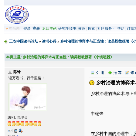
»
您尚未
登录
注册
|
返回主站
|
研究生读书
|
推荐
|
搜索
|
社区服务
|
帮助
|
订阅
三农中国读书论坛
»
读书心得
»
乡村治理的博弈术与正当性：读吴毅教授著《
本页主题:
乡村治理的博弈术与正当性：读吴毅教授著《小镇喧嚣》
陈锋
读万卷书，行千里路！
乡村治理的博弈术
乡村治理的博弈术与正
申端锋
级别:
管理员
在乡村中国的治理中，