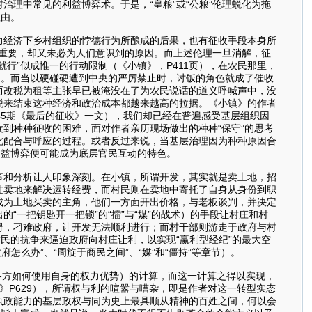
理中常见的利益博弈术。于是，“皇粮”或“公粮”伦理蜕化为拖
理由。
力经济下乡村组织的悖德行为所酿成的后果，也有征收手段本身所
当重要，却又未必为人们意识到的原因。而上述伦理一旦消解，征
行”似成惟一的行动限制（《小镇》，P411页），在农民那里，
）。而当以硬碰硬遭到中央的严厉禁止时，讨饭的角色就成了催收
而改税为租等主张早已被淹没在了为农民说话的道义呼喊声中，没
税来结束这种经济和政治成本都越来越高的拉据。《小镇》的作者
5年5期《最后的征收》一文），我们却已经在普遍感受基层组织因
到种种征收的困难，面对作者亲历现场做出的种种“保守”的思考
此配合与呼应的过程。或者反过来说，当基层治理因为种种原因合
利益博弈便可能成为底层官民互动的特色。
事和分析让人印象深刻。在小镇，所谓开发，其实就是卖土地，招
过卖地来解决运转经费，而村民则在卖地中寄托了自身从身份到职
成为土地买卖的主角，他们一方面开出价格，与老板谈判，并决定
一把钥匙开一把锁”的“擂”与“媒”的战术）的手段让村庄和村
碍，刁难政府，让开发无法顺利进行；而村干部则游走于政府与村
民的抗争来逼迫政府向村庄让利，以实现“赢利型经纪”的最大空
怎么办”、“周旋于商民之间”、“媒”和“僵持”等章节）。
村民各方如何使用自身的权力优势）的计算，而这一计算之得以实现，
镇》P629），所谓权与利的喧嚣与嘈杂，即是作者对这一转型实态
执政能力的基层政权与同为史上最具顺从精神的百姓之间，何以会