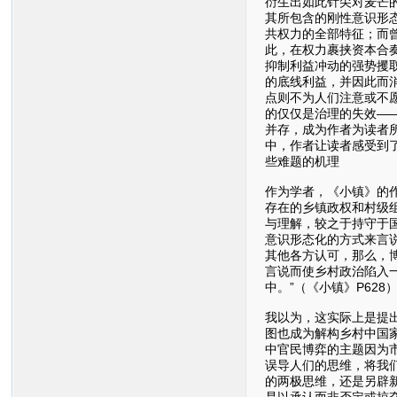
衍生出如此针尖对麦芒
其所包含的刚性意识形
共权力的全部特征；而
此，在权力裹挟资本合
抑制利益冲动的强势攫
的底线利益，并因此而
点则不为人们注意或不
的仅仅是治理的失效——
并存，成为作者为读者
中，作者让读者感受到
些难题的机理
作为学者，《小镇》的
存在的乡镇政权和村级
与理解，较之于持守于
意识形态化的方式来言
其他各方认可，那么，
言说而使乡村政治陷入
中。”（《小镇》P628
我以为，这实际上是提
图也成为解构乡村中国
中官民博弈的主题因为
误导人们的思维，将我
的两极思维，还是另辟
是以承认而非否定或掠