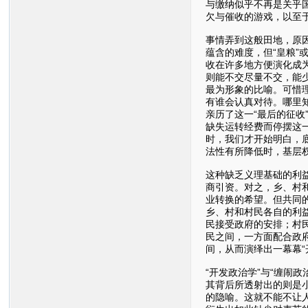
与缴纳似乎不再是关乎国
欠与催收的游戏，以至
事情弄到这般田地，原
蕴含的难度，但“皇粮”
收在许多地方便演化成为
则能不交尽量不交，能
最为形象的比喻。可惜
有谁会认真对待。哪里
亲历了这一“最后的征收
缺失运转经费而停摆这
时，我们才开始明白，
法性有所降低时，基层
这种缺乏义理基础的利
商引资。对之，乡、村
业转换的希望。但共同
乡、村和村民各自的利益
民接受政府的安排；村
民之间，一方面配合政府
间，从而演绎出一幕幕“
“开发政治学”与“缠闹
其背后所透射出的则是小
的隐喻。这就不能不让