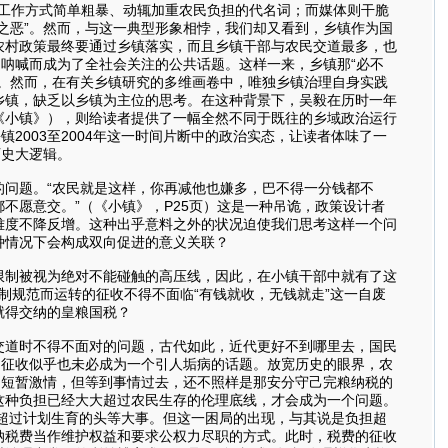
为工作方式简单粗暴、动辄加重农民负担的代名词；而媒体则干脆
之恶”。然而，与这一典型形象相悖，我们却又看到，乡镇作为国
农村政策最终要通过乡镇落实，而且乡镇干部与农民交道最多，也
的呐喊而成为了全社会关注的公共话题。这样一来，乡镇那“必不
。然而，在有关乡镇研究的多维画卷中，唯独乡镇治理自身实践
乡镇，缺乏以乡镇为主位的思考。在这种背景下，吴毅在历时一年
《小镇》），则给读者提供了一幅全然不同于既往的乡域政治运行
2003至2004年这一时间片断中的政治实态，让读者体味了一
历史大逻辑。
问题。“农民就是这样，你再减他也嫌多，巴不得一分钱都不
不愿意交。”（《小镇》，P25页）这是一种吊诡，政策设计者
难度不降反增。这种出乎意料之外的状况迫使我们思考这样一个问
种情况下会构成双向促进的意义关联？
限制被视为绝对不能碰触的高压线，因此，在小镇干部中就有了这
强制规范而运转的征收不得不面临“有钱就收，无钱就走”这一自废
就得交纳的皇粮国税？
交道时不得不面对的问题，古代如此，近代更好不到哪里去，国民
，征收似乎也未必成为一个引人垢病的话题。放宽历史的眼界，农
的短暂激情，但等到事情过去，还不照样是那安分守己完粮纳税的
这种负担已经大大超过农民生存的伦理底线，才会成为一个问题。
又超过计划生育的头等大事。但这一困局的出现，与其说是负担超
纳税费当作维护权益和要求公权力尽职的方式。此时，税费的征收