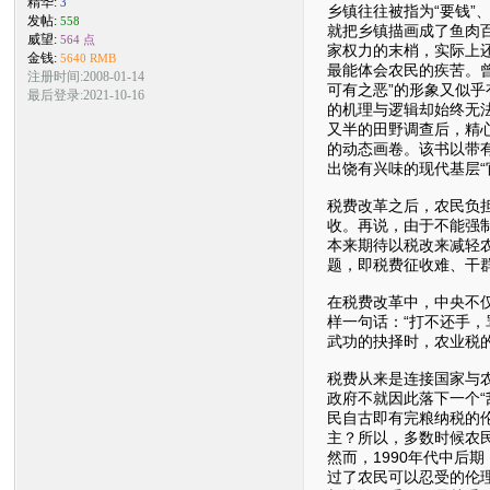
精华:
3
乡镇往往被指为“要钱”
发帖:
558
就把乡镇描画成了鱼肉
威望:
564 点
家权力的末梢，实际上
金钱:
5640 RMB
最能体会农民的疾苦。
注册时间:2008-01-14
可有之恶”的形象又似
最后登录:2021-10-16
的机理与逻辑却始终无
又半的田野调查后，精
的动态画卷。该书以带有
出饶有兴味的现代基层
税费改革之后，农民负
收。再说，由于不能强
本来期待以税改来减轻
题，即税费征收难、干
在税费改革中，中央不
样一句话：“打不还手，
武功的抉择时，农业税
税费从来是连接国家与
政府不就因此落下一个
民自古即有完粮纳税的
主？所以，多数时候农
然而，1990年代中
过了农民可以忍受的伦