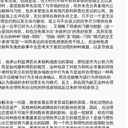
的皆未完成。也就是说，当大时代不得不告别革命的全能主义以及
径时，基层政权率先实现了与市场的结合，却并未充分具备现代公
的精神与习性，也并未塑造出具有现代权利和责任意识的公民。因
利益场上左冲右突，充分演绎自身的生存之道。只不过一个是无法
运用也仍然以其主动与被动、道义与不合道义的抗争尽力维持自身
（这一点早已经为人们熟知），又领略了弱者的刁横与狡黠（这一
是回向传统，却也没有展示出“乡政村治”的美好前景，其所呈现
种种“强政–弱民”、“弱政–弱民”及“弱政–‘刁民’”模式的交叉
者借“喧嚣”一词而表达的深切焦虑便跃然于纸上。在这种焦虑
断裂和失衡的叙事中去思考关于基层治理的种种难题，以及导致这
反，他承认利益博弈从来就构成政治的基础，那怕是作为公权力而
，而是如何建构博弈的规范，这种包容了对权力和民众等量的同情
作者特别关注在转型期乡域政治中行为各方是如何合理地以一种再
说不仅能够为行为主体自身确认，而且也能够为该行为所指向的
确认为基础的乡村治理文化与模式。反之，则会因为缺乏这种合理
缺失合理性和合法性的恃强凌弱或反过来的‘恃弱凌强'之
有解决这一问题，致使发展反而变异成瓦解的原因，强化治理的企
种话语遗产，其精神却构成继续前行的新传统资源，因此，当治理
的态度就不可能不受到既有资源的影响。这是一笔财富，却也可能
择以何种路径来重建基层治理秩序以及它的规范意识？是做习惯性
走出它曾经努力要走出的陷阱。而一个民主和理性的价值期盼当然
弱的秩序。因此，重要的就不再是以泛道德化的立场来谴责强者，