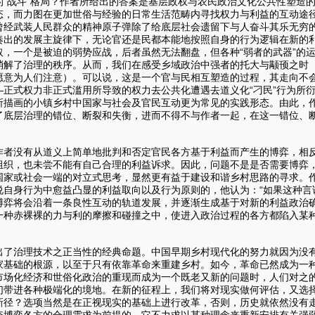
的“战斗”格局？作者所给出的答案是基层政权与农民政治文化公共性塑造
态，而力图在更加世俗与经验的日常生活范畴内寻找权力与利益的互动途
曾经武装人民群众的精神原子弹除了给底层社会遗留下与人奋斗其乐无穷
奏出的发展主旋律下，无论官还是民都本能地按照自身的行为逻辑在新的
取，一个是被迫的弱势应战，后者虽然无法翻盘，但各种“弱者的武器”的
消解了治理的秩序。从而，我们在感受乡域政治中强者的托大与颟顸之时
愿意为人们注意）。可以说，这是一个官与民相互塑造的过程，其走向不会
正式权力非正式滥用所导致的权力去公共化遭遇去道义化“刁民”行为所衍生出的
所描画的小镇乡村中国家与社会及官民互动更为常见的实践形态。由此，作
了底层治理的错位、断裂和失衡，进而不得不与作者一起，在这一错位、
作者没有从道义上简单地批判和否定官民各方基于利益而产生的博弈，相
组织，也未尝不能有自己合理的利益诉求。因此，问题不是是否需要博弈
国家或社会一端的对立式思考，显然更有益于建设和谐乡村思路的寻求。
说自身行为中愈益凸显的利益取向以及行为原则的，他认为：“如果这种言
博弈将会沿着一条良性互动的轨道发展，并逐渐生成基于对新的利益政治
一种赤裸裸的力与利的摩擦和碰撞之中，使进入政治过程的各方都陷入某种
）
出了治理技术之正当性的经典命题。中国早期乡村现代化的努力就因为没
家基础的根源，以至于只有依靠革命来重建乡村。如今，革命已然成为一
市场化经济和世俗化政治的重现而成为一个既老又新的问题时，人们对之
们带进各种极端化的境地。在新的征程上，我们将对现实做何评估，又选
新径？选项当然是在正视现实的基础上进行改革，否则，历史就依然没有
夺博弈各方的合理需求为前提的，它不力求以某种理念来重新安排有关强