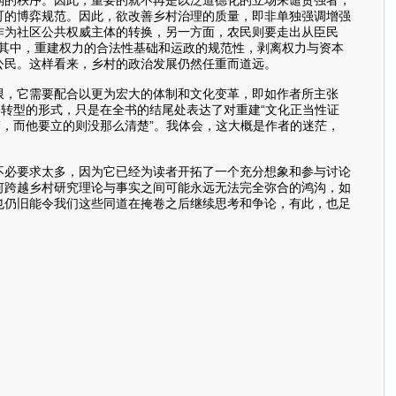
可的博弈规范。因此，欲改善乡村治理的质量，即非单独强调增强
作为社区公共权威主体的转换，另一方面，农民则要走出从臣民
。其中，重建权力的合法性基础和运政的规范性，剥离权力与资本
公民。这样看来，乡村的政治发展仍然任重而道远。
限，它需要配合以更为宏大的体制和文化变革，即如作者所主张
明转型的形式，只是在全书的结尾处表达了对重建“文化正当性证
楚，而他要立的则没那么清楚”。我体会，这大概是作者的迷茫，
不必要求太多，因为它已经为读者开拓了一个充分想象和参与讨论
何跨越乡村研究理论与事实之间可能永远无法完全弥合的鸿沟，如
也仍旧能令我们这些同道在掩卷之后继续思考和争论，有此，也足