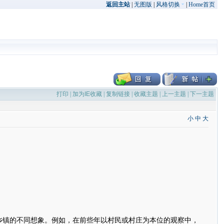
返回主站
|
无图版
|
风格切换
|
Home首页
打印
|
加为IE收藏
|
复制链接
|
收藏主题
|
上一主题
|
下一主题
小
中
大
乡镇的不同想象。例如，在前些年以村民或村庄为本位的观察中，