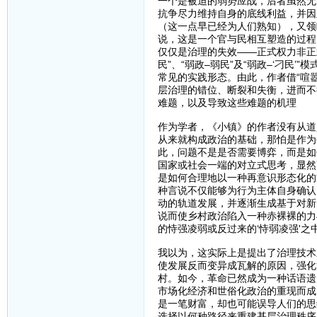
一个是被迫的弱势应战，后者虽然无
抗争尽力维持自身的底线利益，并因
（这一点早已经为人们熟知），又领
说，这是一个官与民相互塑造的过程
仅仅是治理的失效——正式权力非正
民”、“弱政–弱民”及“弱政–‘刁
常见的实践形态。由此，作者借“喧
层治理的错位、断裂和失衡，进而不
难题，以及导致这些难题的机理
作为学者，《小镇》的作者没有从道
从来就构成政治的基础，那怕是作为
此，问题不是是否需要博弈，而是如
国家或社会一端的对立式思考，显然
是如何合理地以一种再意识形态化的
种言说不仅能够为行为主体自身确认
动的轨道发展，并逐渐生成基于对新
说而使乡村政治陷入一种赤裸裸的力
的恃强凌弱或反过来的‘恃弱凌强'之中
我以为，这实际上是提出了治理技术
使发展反而变异成瓦解的原因，强化
村。如今，革命已然成为一种话语遗
市场化经济和世俗化政治的重现而成
是一笔财富，却也可能误导人们的思
选择以何种路径来重建基层治理秩序