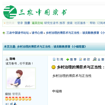
»
您尚未
登录
注册
|
返回主站
|
研究生读书
|
推荐
|
搜索
|
社区服务
|
帮助
|
订阅
三农中国读书论坛
»
读书心得
»
乡村治理的博弈术与正当性：读吴毅教授著《小
本页主题:
乡村治理的博弈术与正当性：读吴毅教授著《小镇喧嚣》
陈锋
读万卷书，行千里路！
乡村治理的博弈术与正当性
乡村治理的博弈术与正当性
申端锋
级别:
管理员