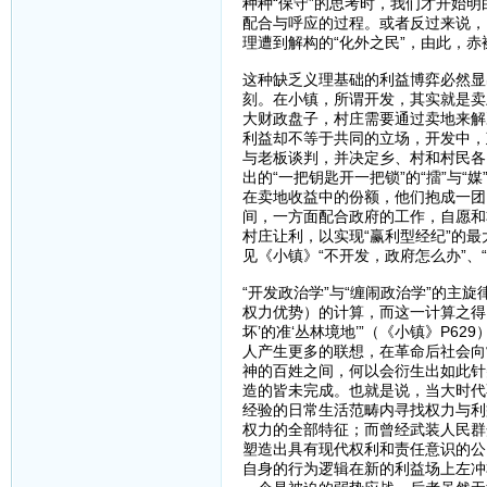
种种“保守”的思考时，我们才开始
配合与呼应的过程。或者反过来说，
理遭到解构的“化外之民”，由此，
这种缺乏义理基础的利益博弈必然显
刻。在小镇，所谓开发，其实就是卖
大财政盘子，村庄需要通过卖地来解
利益却不等于共同的立场，开发中，
与老板谈判，并决定乡、村和村民各
出的“一把钥匙开一把锁”的“擂”与
在卖地收益中的份额，他们抱成一团
间，一方面配合政府的工作，自愿和
村庄让利，以实现“赢利型经纪”的最
见《小镇》“不开发，政府怎么办”、“
“开发政治学”与“缠闹政治学”的主
权力优势）的计算，而这一计算之得
坏’的准‘丛林境地’”（《小镇》P
人产生更多的联想，在革命后社会向
神的百姓之间，何以会衍生出如此针
造的皆未完成。也就是说，当大时代
经验的日常生活范畴内寻找权力与利
权力的全部特征；而曾经武装人民群
塑造出具有现代权利和责任意识的公
自身的行为逻辑在新的利益场上左冲