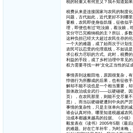
税的轻重又有何意义？我不知道如果
税费从来是连接国家与农民的制度化
问题，古代如此，近代更好不到哪里
要粮，农民即使身临饥馑，征收似乎
理，即便也有过“吃汝娘，着汝娘，
安分守己完粮纳税的主？所以，多数
这种负担已经大大超过农民生存的伦
一个大的难题，成了始而次于计划生
农民可以忍受的伦理底线，不如说是
求公权力尽职的方式。此时，税费的
利益的手段，成了乡村治理中常见的
权力需要寻找一种“文化正当性的证
事情弄到这般田地，原因很复杂，有
悖德行为所酿成的后果，也有征收手
解却不能不说也是一个相当重要，却
肢体政治或全武行——以硬碰硬。因此
页），在农民那里，则能不交尽量不
思）。而当以硬碰硬遭到中央的严厉
事情的复杂性，只是主张单向度的减
谁会认真对待。哪里知道税越减农民
治成本都越来越高的拉据。《小镇》
毅发表在《读书》2005年5期《
的难题。好在亡羊补牢，为时未晚，