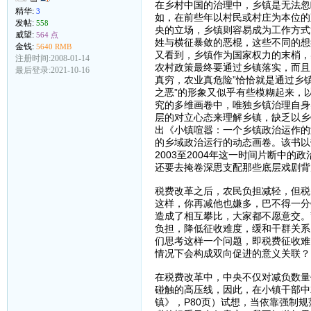
在乡村中国的治理中，乡镇是无法忽
精华:
3
如，在前些年以村民或村庄为本位的
发帖:
558
央的立场，乡镇则容易成为工作方式
威望:
564 点
姓与横征暴敛的恶棍，这些不同的想
金钱:
5640 RMB
又看到，乡镇作为国家权力的末梢，
注册时间:2008-01-14
农村政策最终要通过乡镇落实，而且
最后登录:2021-10-16
真穷，农业真危险”恰恰就是通过乡
之恶”的形象又似乎有些模糊起来，
究的多维画卷中，唯独乡镇治理自身
层的对立心态来理解乡镇，缺乏以乡
出《小镇喧嚣：一个乡镇政治运作的
的乡域政治运行的动态画卷。该书以
2003至2004年这一时间片断中
还要去掩卷深思支配那些底层戏剧背
税费改革之后，农民负担减轻，但税
这样，你再减他也嫌多，巴不得一分
造成了相互攀比，大家都不愿意交。
负担，降低征收难度，缓和干群关系
们思考这样一个问题，即税费征收难
情况下会构成双向促进的意义关联？
在税费改革中，中央不仅对减负数量
碰触的高压线，因此，在小镇干部中
镇》，P80页）试想，当依靠强制