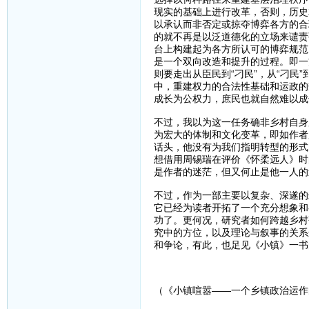
现实的基础上进行改革，否则，历史
以承认而非否定或掠夺博弈各方的合
的就不再是以泛道德化的立场来谴责
台上构建起为各方所认可的博弈规范
是一个双向改造和提升的过程。即一
则要走出从臣民到“刁民”，从“刁
中，重建权力的合法性基础和运政的
成长为公权力，庶民也就自然难以成
不过，我以为这一任务确非乡村自身
为宏大的体制和文化变革，即如作者
话头，他没有为我们指明转型的形式
想借用周锡瑞在评价《怀柔远人》时
是作者的迷茫，但又何止是他一人的
不过，作为一部主要以复杂、深遂的
它已经为读者开拓了一个充分想象和
功了。更何况，研究者如何跨越乡村
究中的方位，以及理论与叙事的关系
和争论，有此，也足见《小镇》一书
（《小镇喧嚣——一个乡镇政治运作