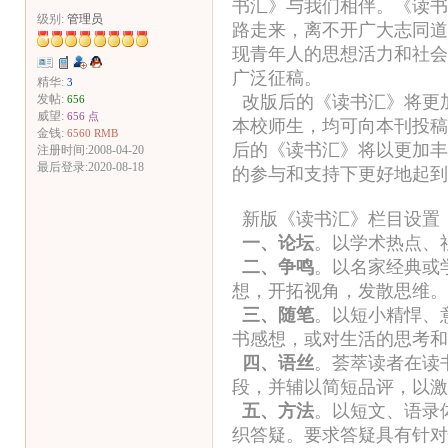
书汇》与我们相伴。《读书
级别:
管理员
路走来，离不开广大志同道
现青年人的思想活力和社会
广泛征稿。
精华:
3
改版后的《读书汇》将更
发帖:
656
威望:
656 点
本校师生，均可向本刊投稿
金钱:
6560 RMB
后的《读书汇》将以更加丰
注册时间:2008-04-20
最后登录:2020-08-18
的参与和支持下更好地起到
新版《读书汇》栏目设置
一、论坛
。以学术热点、
二、争鸣
。以名家经典或
想，开拓视角，发散思维。
三、随笔
。以短小精悍、
书感想，或对生活的思考和感悟
四、语丝
。荟萃读者在读
段，并辅以简短品评，以激
五、方法
。以短文、语录
织答疑。要求答疑具有针对