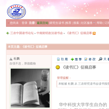
»
您尚未
登录
注册
|
返回主站
|
研究生读书
|
推荐
|
搜索
|
社区服务
|
帮助
|
订
三农中国读书论坛
»
中南财经政法读书会
»
《读书汇》征稿启事
本页主题:
《读书汇》征稿启事
杜鹏
自强不息，厚德载物
《读书汇》征稿启事
管理提醒：
本帖被 杜鹏 从 三农研究读书会读书报告 复
华中科技大学学生自办的