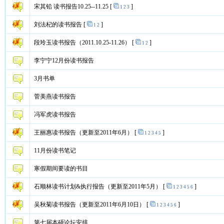
宋其铅 读书报告10.25--11.25
[
]
1
2
3
刘法杞的读书报告
[
]
1
2
段玲玉读书报告（2011.10.25-11.26）
[
]
1
2
李宁宁12月份读书报告
3月书单
菅美燕读书报告
冯军虎读书报告
王丽惠读书报告（更新至2011年6月）
[
]
1
2
3
4
5
11月份读书笔记
寒假期间要读的书目
石顺林读书计划&执行报告（更新至2011年5月）
[
]
1
2
3
4
5
6
吴秋菊读书报告（更新至2011年6月10日）
[
]
1
2
3
4
5
6
第七届本硕论坛安排