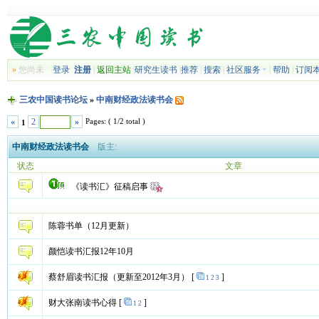
»
您尚未
登录
注册
|
返回主站
|
研究生读书
|
推荐
|
搜索
|
社区服务
|
帮助
|
订阅
三农中国读书论坛
»
中南财经政法读书会
Pages: ( 1/2 total )
«
2
»
1
中南财经政法读书会
版主:
状态
文章
《读书汇》征稿启事
陈蓉书单（12月更新）
颜恺读书汇报12年10月
蔡舒眉读书汇报（更新至2012年3月）
[
]
1
2
3
财大张南读书心得
[
]
1
2