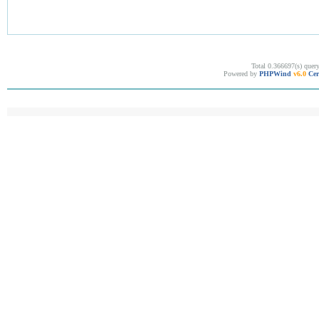
Total 0.366697(s) quer
Powered by
PHPWind
v6.0
Cer