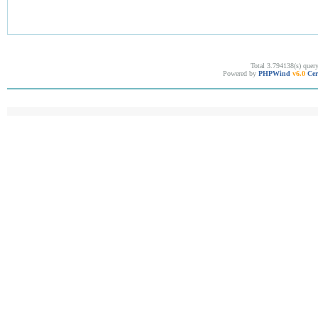
Total 3.794138(s) quer
Powered by
PHPWind
v6.0
Cer