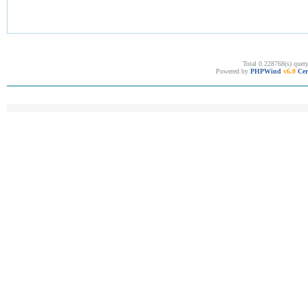
Total 0.228768(s) quer
Powered by
PHPWind
v6.0
Cer