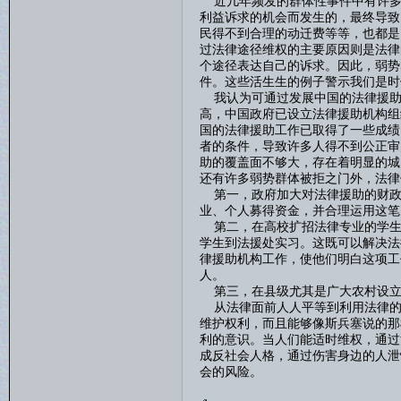
近几年频发的群体性事件中有许多
利益诉求的机会而发生的，最终导致
民得不到合理的动迁费等等，也都是
过法律途径维权的主要原因则是法律
个途径表达自己的诉求。因此，弱势
件。这些活生生的例子警示我们是时
我认为可通过发展中国的法律援助逐
高，中国政府已设立法律援助机构组
国的法律援助工作已取得了一些成绩
者的条件，导致许多人得不到公正审
助的覆盖面不够大，存在着明显的城
还有许多弱势群体被拒之门外，法律
第一，政府加大对法律援助的财政
业、个人募得资金，并合理运用这笔
第二，在高校扩招法律专业的学生
学生到法援处实习。这既可以解决法
律援助机构工作，使他们明白这项工
人。
第三，在县级尤其是广大农村设立
从法律面前人人平等到利用法律的
维护权利，而且能够像斯兵塞说的那
利的意识。当人们能适时维权，通过
成反社会人格，通过伤害身边的人泄
会的风险。