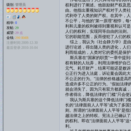
权利进行了阐述。他鼓励财产权及思
级别:
管理员
由。他指出重视知识产权对于人类社
式剥夺了人类的财产权。在其中，人
不公平，与他的“第一原理”相悖，
精华:
0
利和儿童的权利被得到重视和认可是
发帖:
29
人们的权利，实现同等自由的法则。
威望:
29 点
它的职能范围，反而侵犯了人们的权
金钱:
290 RMB
综上，我认为《社会静力学》是由
注册时间:2009-12-30
进行论述，得出随人类的进化，人们
最后登录:2010-10-04
利而组成的，人类对它的委托是保护
斯兵塞在“国家的职责”一章中提到
权有财的人玩弄，利用法律维护自己
元气、耗尽财产，结果可能还是败诉
公正行为进入法庭，诉讼案会因此大
不公正的行为。”法律的价格越是高
造成许多不公正的行为。“假如法律
就会消失了。因为只有双方都真诚，
作者得出，降低法律的“门槛”只会
我认为斯兵塞的这个降低法律门槛
长的“法律面前人人平等”成为了多
则。所谓的“法律面前人人平等”是
越法律之上的特权。宪法上已确认了
的权利。即在“法律面前人人平等”
利。