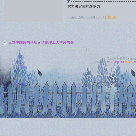
实力决定你的影响力！
Posted: 2010-05-09 13:57 |
[楼 主]
三农中国读书论坛
»
华东理工大学读书会
Total 0.246873(s) quer
Powered by
PHPWind
v6.0
Cer