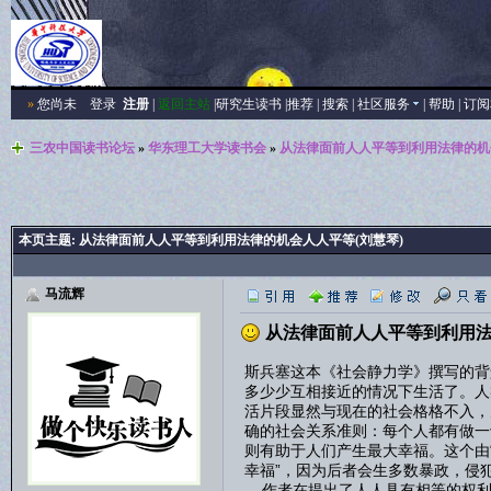
»
您尚未
登录
注册
|
返回主站
|
研究生读书
|
推荐
|
搜索
|
社区服务
|
帮助
|
订阅
三农中国读书论坛
»
华东理工大学读书会
»
从法律面前人人平等到利用法律的机
本页主题:
从法律面前人人平等到利用法律的机会人人平等(刘慧琴)
马流辉
从法律面前人人平等到利用法
斯兵塞这本《社会静力学》撰写的背
多少少互相接近的情况下生活了。人
活片段显然与现在的社会格格不入，
确的社会关系准则：每个人都有做一
则有助于人们产生最大幸福。这个由
幸福”，因为后者会生多数暴政，侵
作者在提出了人人具有相等的权利