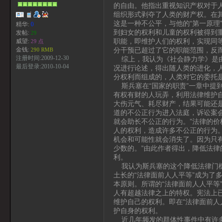
的自由。他指出重视知识产权对于
组织形式剥夺了人类的财产权。在
这是一种不公平，与他的“第一原理
精华:
0
到妇女的权利和儿童的权利被得到
发帖:
29
职能，即维护人们的权利，实现同
威望:
29 点
分干预已超过了它的职能范围，反
金钱:
290 RMB
注册时间:2009-12-30
综上，我认为《社会静力学》是由
最后登录:2010-10-04
况进行论述，得出随人类的进化，
分权利而组成的，人类对它的委托
斯兵塞在“国家的职责”一章中提
有权有财的人玩弄，利用法律维护
大伤元气、耗尽财产，结果可能还
道的不公正行为进入法庭，诉讼案
就会助长不公正的行为。”法律的
人的权利，造成许多不公正的行为
机会和可能性就会消失了。因为只
少数的。”由此作者得出，降低法律
利。
我认为斯兵塞的这个降低法律门槛
土长的“法律面前人人平等”成为了
本原则。所谓的“法律面前人人平等
人有超越法律之上的特权。宪法上
维护自己的权利。即在“法律面前人
护自身的权利。
近几年频发的群体性事件中有许多