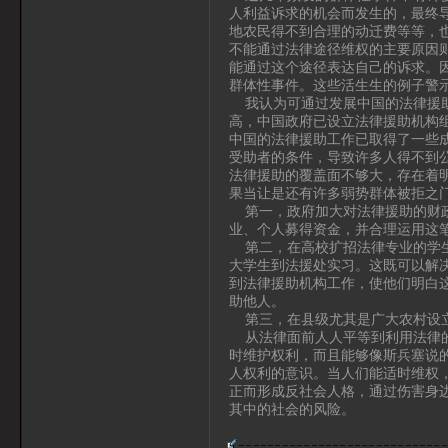
人利益诉求的机会而发生的，最终
地农民得不到合理的动迁费等等，
不能通过法律途径维权的主要原因则
能通过这个途径表达自己的诉求。因
群体性事件。这些活生生的例子警
我认为可通过发展中国的法律援助
高，中国政府已设立法律援助机构
中国的法律援助工作已取得了一些
受助者的条件，导致许多人得不到
法律援助的覆盖面不够大，存在着
果当让是还有许多弱势群体被拒之
第一，政府加大对法律援助的财政
业、个人募得资金，并合理运用这
第二，在高校扩招法律专业的学生
大学生到法援处实习。这既可以解
到法律援助机构工作，使他们明白
助他人。
第三，在县级尤其是广大农村设立
从法律面前人人平等到利用法律的
时维护权利，而且能够像斯兵塞说
人权利的意识。当人们能适时维权
正而形成反社会人格，通过伤害身
其中的社会的风险。