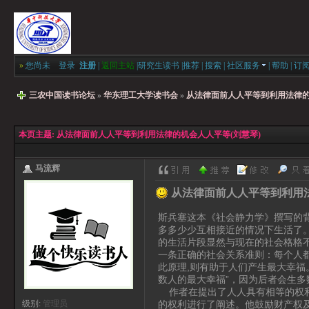
»
您尚未
登录
注册
|
返回主站
|
研究生读书
|
推荐
|
搜索
|
社区服务
|
帮助
|
订
三农中国读书论坛
»
华东理工大学读书会
»
从法律面前人人平等到利用法律的
本页主题:
从法律面前人人平等到利用法律的机会人人平等(刘慧琴)
马流辉
从法律面前人人平等到利用法
斯兵塞这本《社会静力学》撰写的
多多少少互相接近的情况下生活了
的生活片段显然与现在的社会格格不
一条正确的社会关系准则：每个人
此原理,则有助于人们产生最大幸福
数人的最大幸福”，因为后者会生多
作者在提出了人人具有相等的权利
的权利进行了阐述。他鼓励财产权
级别:
管理员