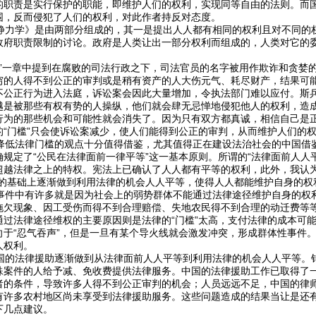
的职责是实行保护的职能，即维护人们的权利，实现同等自由的法则。而
围，反而侵犯了人们的权利，对此作者持反对态度。
力学》是由两部分组成的，其一是提出人人都有相同的权利且对不同的
政府职责限制的讨论。政府是人类让出一部分权利而组成的，人类对它的
”一章中提到在腐败的司法行政之下，司法官员的名字被用作欺诈和贪婪
穷的人得不到公正的审判或是稍有资产的人大伤元气、耗尽财产，结果可
不公正行为进入法庭，诉讼案会因此大量增加，令执法部门难以应付。斯兵
越是被那些有权有势的人操纵，他们就会肆无忌惮地侵犯他人的权利，造成
行为的那些机会和可能性就会消失了。因为只有双方都真诚，相信自己是正
的“门槛”只会使诉讼案减少，使人们能得到公正的审判，从而维护人们的
低法律门槛的观点十分值得借鉴，尤其值得正在建设法治社会的中国借鉴
规定了“公民在法律面前一律平等”这一基本原则。所谓的“法律面前人人
超越法律之上的特权。宪法上已确认了人人都有平等的权利，此外，我认为
识的基础上逐渐做到利用法律的机会人人平等，使得人人都能维护自身的权
件中有许多就是因为社会上的弱势群体不能通过法律途径维护自身的权
拖欠现象、因工受伤而得不到合理赔偿、失地农民得不到合理的动迁费等
通过法律途径维权的主要原因则是法律的“门槛”太高，支付法律的成本可
向于“忍气吞声”，但是一旦有某个导火线就会激发冲突，形成群体性事件
人权利。
的法律援助逐渐做到从法律面前人人平等到利用法律的机会人人平等。针
殊案件的人给予减、免收费提供法律服务。中国的法律援助工作已取得了
者的条件，导致许多人得不到公正审判的机会；人员远远不足，中国的律
有许多农村地区尚未享受到法律援助服务。这些问题造成的结果当让是还
下几点建议。