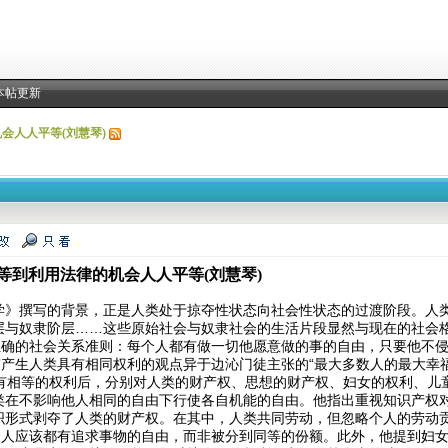
本帖更新
会人人平等(刘慧琴)
等到利用法律的机会人人平等(刘慧琴)
学》撰写的背景，正是人类处于掠夺性状态向社会性状态的过渡阶段。人
层与奴隶阶层……这些原始社会与奴隶社会的生活片段显然与现在的社会
条正确的社会关系准则：每个人都有做一切他愿意做的事的自由，只要他不
”产生人类具有相同权利的观点异于边沁门徒主张的“最大多数人的最大幸
相等的权利后，分别对人类的财产权、思想的财产权、妇女的权利、儿
类在不影响他人相同的自由下行使各自机能的自由。他指出重视知识产权
织形式剥夺了人类的财产权。在其中，人类共同劳动，但忽略个人的劳动
每个人应该都有追求事物的自由，而非被分到同等的份额。此外，他提到妇