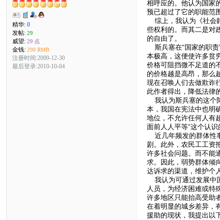
相呼应的。他认为国家
预已超过了它的职能范
综上，我认为《社会静
精华:
0
些权利的。而其二是对
发帖:
29
的自由了。
威望:
29 点
斯兵塞在“国家的职责
金钱:
290 RMB
本极高，这便使许多贫
注册时间:2009-12-30
价格可阻挡微不足道的
最后登录:2010-10-04
的价格越是高昂，那么
现在召唤人们去做欺诈
此作者得出，降低法律
我认为斯兵塞的这个降
本，我国在宪法中也明确
地位，不允许任何人有
面前人人平等”这个认
近几年频发的群体性事
剧。此外，农民工工资
许多社会问题。而不能
求。因此，弱势群体倾
达诉求的渠道，维护个
我认为可通过发展中国
人员，为经济困难或特
许多地区只能抬高受助
在着明显的城乡差异，
援助的现状，我提出以