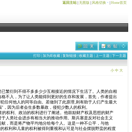
返回主站
|
无图版
|
风格切换
|
Home首页
打印
|
加为IE收藏
|
复制链接
|
收藏主题
|
上一主题
|
下一主题
小
中
大
类已繁衍到不得不多多少少互相接近的情况下生活了。人类的自相
格格不入，为了让人类能得到更好的生存和发展，首先，作者提出
侵犯任何他人的同等自由。若做到了此原理,则有助于人们产生最大
福”，因为后者会生多数暴政，侵犯少数人的权利。
童的权利、政治的权利进行了阐述。他鼓励财产权及思想的财产
对于人类社会进步有相当大的推动作用。斯兵塞是反对社会主义
贡献，而是将产物平均地分给每个人。这是一种不公平，与他
女的权利和儿童的权利被得到重视和认可是与社会摆脱野蛮的程度