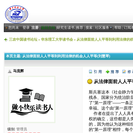
»
您尚未
登录
注册
|
返回主站
|
研究生读书
|
推荐
|
搜索
|
社区服务
|
帮助
|
订阅
三农中国读书论坛
»
华东理工大学读书会
»
从法律面前人人平等到利用法律的机
本页主题:
从法律面前人人平等到利用法律的机会人人平等(刘慧琴)
马流辉
从法律面前人人平
斯兵塞这本《社会静力
残杀、国家分为统治阶
了“第一原理”——一
幸福。这个由“第一原理
作者在提出了人人具有
权的确立，这些都是人
的，因为他认为这种组
的“第一原理”相悖，
级别:
管理员