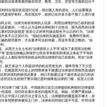
国家的决策者靠着经验在经济、教育、卫生、济贫等方面的过分干
权利结合现实状况进行论述，得出随人类的进化，人们会重视这
委托是保护权利，而在现实中，政府已在许多方面干预了人类行使
的同义词。法律为有权有财的人玩弄，利用法律维护自己权利的成
能还是败诉。一些人认为这种法律机制十分恰当，因为高昂的法律
塞对其的反驳是“舍弃公正的审判就会助长不公正的行为。”法律
许多不公正的行为。“假如法律的实施是及时、免费和可靠的，
确的那些案件，才会要求司法的仲裁，而这毕竟是少数的。”由
权利。
。从西方土生土长的“法律面前人人平等”成为了多国宪法的根
平等”是指法律确认和保护公民在享有权利和承担义务处于平等的
还人人都应有同等的机会利用法律维护自己的权利。即在“法律
利。
利，缺乏表达个人利益诉求的机会而发生的，最终导致了不少悲
等，也都是因为社会上的弱势群体不能通过法律途径维权而造成的
能比胜诉得到的赔偿还要多，他们不能通过这个途径表达自己的诉
。这些活生生的例子警示我们是时候降低法律的门槛，拓宽人们表
对法律“门槛”太高，中国政府已设立法律援助机构组织法律援助
一些成绩，但仍存在着许多的问题和不足。例如，经费严重短缺，
师只占中国人口的万分之零点九五；法律援助的覆盖面不够大，存
有许多弱势群体被拒之门外，法律依旧对他们遥不可及。针对法律