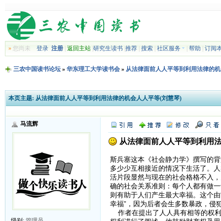
»
您尚未
登录
注册
|
返回主站
|
研究生读书
|
推荐
|
搜索
|
社区服务
|
帮助
|
订阅
三农中国读书论坛
»
华东理工大学读书会
»
从法律面前人人平等到利用法律的机
本页主题:
从法律面前人人平等到利用法律的机会人人平等(刘慧琴)
马流辉
从法律面前人人平等到利用法
斯兵塞这本《社会静力学》撰写的背
多少少互相接近的情况下生活了。人
活片段显然与现在的社会格格不入，
确的社会关系准则：每个人都有做一
则有助于人们产生最大幸福。这个由
幸福”，因为后者会生多数暴政，侵
作者在提出了人人具有相等的权利
级别:
管理员