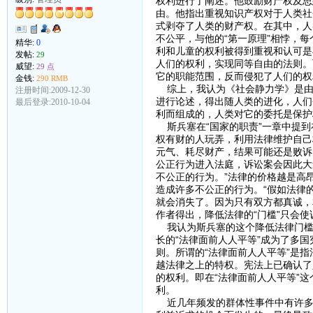
权利进行了阐述。他鼓励财产权及思
由。他指出重视知识产权对于人类社
式剥夺了人类的财产权。在其中，人
不公平，与他的“第一原理”相悖，
精华:
0
利和儿童的权利被得到重视和认可是
发帖:
29
人们的权利，实现同等自由的法则。
威望:
29 点
它的职能范围，反而侵犯了人们的权
金钱:
290 RMB
综上，我认为《社会静力学》是由
注册时间:2009-12-30
进行论述，得出随人类的进化，人们
最后登录:2010-10-04
利而组成的，人类对它的委托是保护
斯兵塞在“国家的职责”一章中提到
权有财的人玩弄，利用法律维护自己
元气、耗尽财产，结果可能还是败诉
公正行为进入法庭，诉讼案会因此大
不公正的行为。”法律的价格越是高
造成许多不公正的行为。“假如法律
就会消失了。因为只有双方都真诚，
作者得出，降低法律的“门槛”只会
我认为斯兵塞的这个降低法律门槛
长的“法律面前人人平等”成为了多
则。所谓的“法律面前人人平等”是
越法律之上的特权。宪法上已确认了
的权利。即在“法律面前人人平等”
利。
近几年频发的群体性事件中有许多