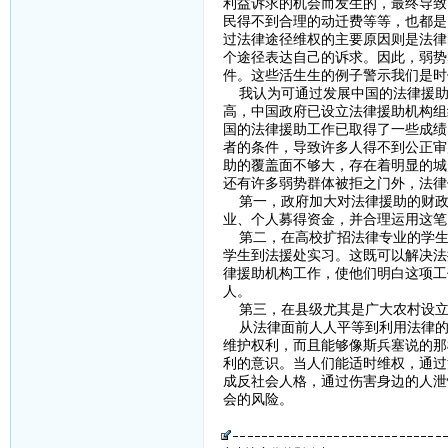
利益诉求的机会而发生的，最终导致
民得不到合理的动迁费等等，也都是
过法律途径维权的主要原因则是法律
个途径表达自己的诉求。因此，弱势
件。这些活生生的例子警示我们是时
我认为可通过发展中国的法律援助逐
高，中国政府已设立法律援助机构组
国的法律援助工作已取得了一些成绩
者的条件，导致许多人得不到公正审
助的覆盖面不够大，存在着明显的城
还有许多弱势群体被拒之门外，法律
第一，政府加大对法律援助的财政
业、个人募得资金，并合理运用这笔
第二，在高校扩招法律专业的学生
学生到法援处实习。这既可以解决法
律援助机构工作，使他们明白这项工
人。
第三，在县级尤其是广大农村设立
从法律面前人人平等到利用法律的
维护权利，而且能够像斯兵塞说的那
利的意识。当人们能适时维权，通过
成反社会人格，通过伤害身边的人泄
会的风险。