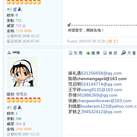
精华:
0
发帖:
723
威望:
723 点
仰望星空，脚踏实地！
金钱:
7230 RMB
注册时间:2008-10-22
最后登录:2026-07-01
Posted: 2010-03-30 23:58 |
[楼 主]
snzg
操礼遇
631256658@qq.com
陈萌chenmengapril@163.com
范启明
524144774@qq.com
王宇祥
xiang9132@163.com
级别:
管理员
乔倩
981886269@qq.com
张婉
zhangwanforever@163.com
刘德新
louderson123@yahoo.com.c
罗轶之
394532412@qq.com
精华:
1
发帖:
596
威望:
594 点
金钱:
5940 RMB
注册时间:2007-12-15