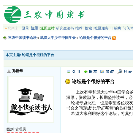
»
您尚未
登录
注册
|
返回主站
|
研究生读书
|
推荐
|
搜索
|
社区服务
|
帮助
|
订阅
三农中国读书论坛
»
武汉大学少年中国学会
»
论坛是个很好的平台
本页主题:
论坛是个很好的平台
孙新华
论坛是个很好的平台
上次有幸和武大少年中国学会的各
深厚，资质淑茂，长期坚持读书，必
论坛专辟此栏，也是希望各位校友
书会之间形成“比学赶帮带”的良好
希望大家利用好这个论坛，将其打
级别:
管理员