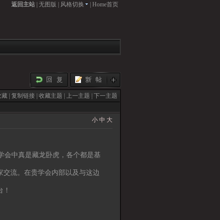
返回主站
|
无图版
|
风格切换
|
Home首页
收藏
|
复制链接
|
收藏主题
|
上一主题
|
下一主题
小
中
大
会中真是藏龙卧虎，各个都是基
家交流。在贵学会内部以及与这边
台！