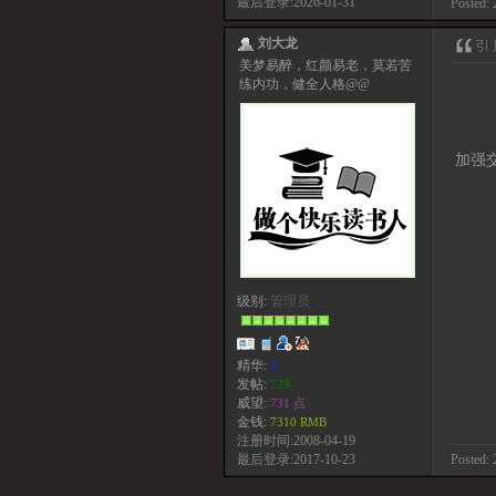
最后登录:2026-01-31
Posted: 
刘大龙
美梦易醉，红颜易老，莫若苦
练内功，健全人格@@
加强
级别:
管理员
精华:
1
发帖:
729
威望:
731 点
金钱:
7310 RMB
注册时间:2008-04-19
Posted: 
最后登录:2017-10-23