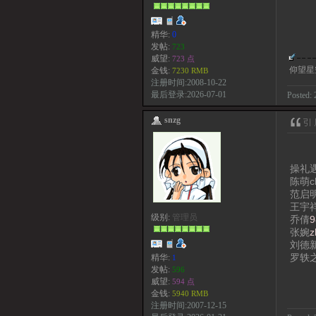
精华:
0
发帖:
723
威望:
723 点
仰望星
金钱:
7230 RMB
注册时间:2008-10-22
最后登录:2026-07-01
Posted: 
snzg
操礼
陈萌ch
范启
王宇
级别:
管理员
乔倩
9
张婉
z
刘德
罗轶
精华:
1
发帖:
596
威望:
594 点
金钱:
5940 RMB
注册时间:2007-12-15