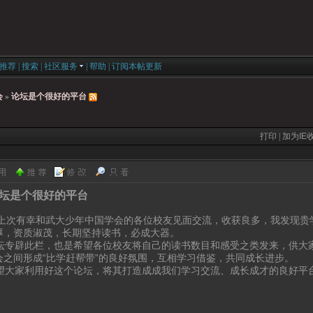
推荐
|
搜索
|
社区服务
|
帮助
|
订阅本帖更新
会
»
论坛是个很好的平台
打印
|
加为IE
坛是个很好的平台
有幸和武大少年中国学会的各位校友见面交流，收获良多，我发现贵学
厚，资质淑茂，长期坚持读书，必成大器。
专辟此栏，也是希望各位校友将自己的读书数目和感受之类发来，供大
会之间形成“比学赶帮带”的良好氛围，互相学习借鉴，共同成长进步。
大家利用好这个论坛，将其打造成成我们学习交流、成长成才的良好平