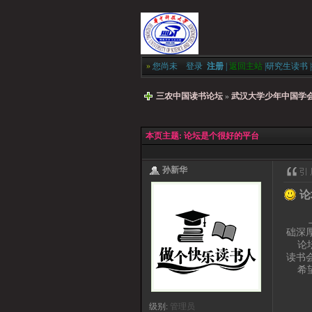
»
您尚未
登录
注册
|
返回主站
|
研究生读书
|
三农中国读书论坛
»
武汉大学少年中国学
本页主题:
论坛是个很好的平台
孙新华
论
上次
础深
论坛
读书
希望
级别:
管理员