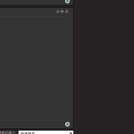
小
中
大
浏览记录