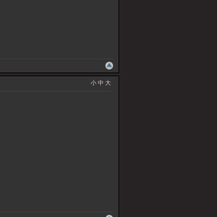
小
中
大