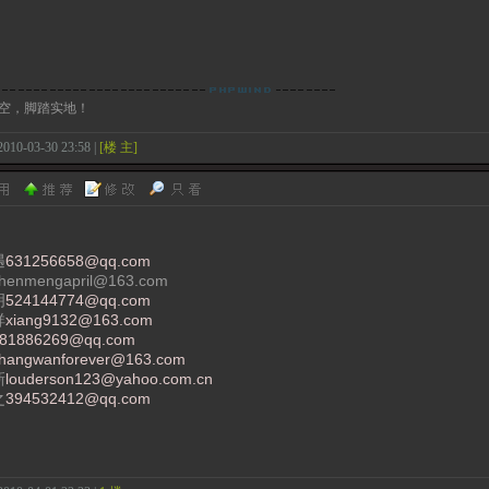
空，脚踏实地！
2010-03-30 23:58 |
[楼 主]
遇
631256658@qq.com
enmengapril@163.com
明
524144774@qq.com
祥
xiang9132@163.com
81886269@qq.com
hangwanforever@163.com
新
louderson123@yahoo.com.cn
之
394532412@qq.com