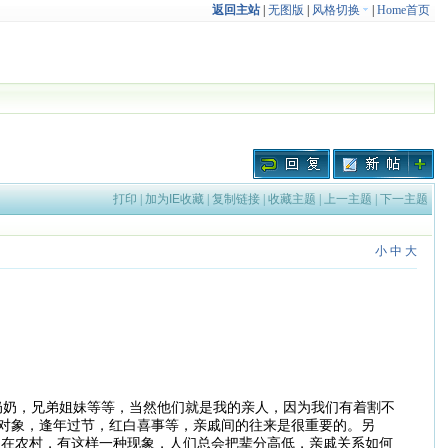
返回主站
|
无图版
|
风格切换
|
Home首页
打印
|
加为IE收藏
|
复制链接
|
收藏主题
|
上一主题
|
下一主题
小
中
大
奶奶，兄弟姐妹等等，当然他们就是我的亲人，因为我们有着割不
要对象，逢年过节，红白喜事等，亲戚间的往来是很重要的。另
。在农村，有这样一种现象，人们总会把辈分高低，亲戚关系如何