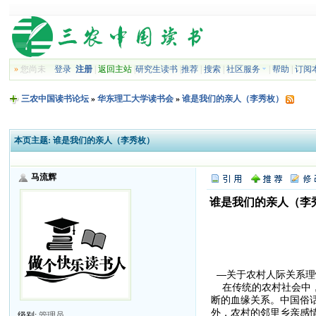
»
您尚未
登录
注册
|
返回主站
|
研究生读书
|
推荐
|
搜索
|
社区服务
|
帮助
|
订阅
三农中国读书论坛
»
华东理工大学读书会
»
谁是我们的亲人（李秀枚）
本页主题:
谁是我们的亲人（李秀枚）
马流辉
谁是我们的亲人（李
—关于农村人际关系理
在传统的农村社会中，
断的血缘关系。中国俗话
外，农村的邻里乡亲感
级别:
管理员