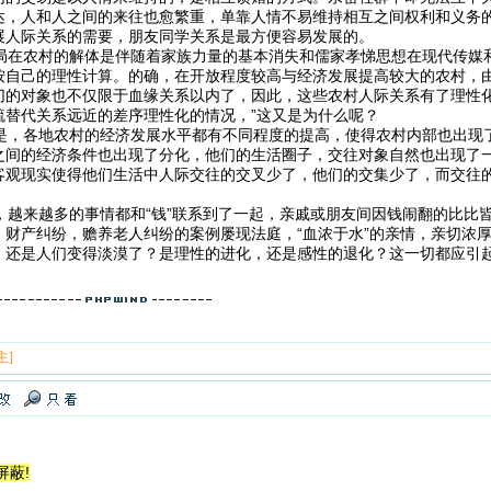
达，人和人之间的来往也愈繁重，单靠人情不易维持相互之间权利和义务的
展人际关系的需要，朋友同学关系是最方便容易发展的。
在农村的解体是伴随着家族力量的基本消失和儒家孝悌思想在现代传媒
按自己的理性计算。的确，在开放程度较高与经济发展提高较大的农村，
切的对象也不仅限于血缘关系以内了，因此，这些农村人际关系有了理性化
疏替代关系远近的差序理性化的情况，”这又是为什么呢？
，各地农村的经济发展水平都有不同程度的提高，使得农村内部也出现
之间的经济条件也出现了分化，他们的生活圈子，交往对象自然也出现了
客观现实使得他们生活中人际交往的交叉少了，他们的交集少了，而交往
越来越多的事情都和“钱”联系到了一起，亲戚或朋友间因钱闹翻的比比
，财产纠纷，赡养老人纠纷的案例屡现法庭，“血浓于水”的亲情，亲切浓
，还是人们变得淡漠了？是理性的进化，还是感性的退化？这一切都应引
主]
屏蔽!