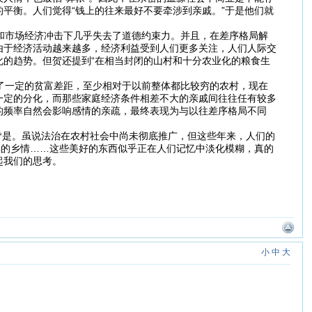
平衡。人们觉得“钱上的往来最好不要牵涉到亲戚。”于是他们就
和市场经济冲击下几乎失去了道德约束力。并且，在差序格局解
由于经济活动越来越多，经济利益受到人们更多关注，人们人际交
的趋势。但贺还提到“在相当封闭的山村和十分农业化的粮食生
了一定的贫富差距，至少相对于以前整体都比较穷的农村，现在
一定的分化，而那些家庭经济条件相差不大的亲戚间往往任有较多
的频率自然会影响感情的亲疏，最终表现为与以往差序格局不同
皆是。虽说法治在农村社会中尚未彻底推广，但这些年来，人们的
厚的乡情……这些美好的东西似乎正在人们记忆中淡化模糊，真的
起我们的思考。
小
中
大