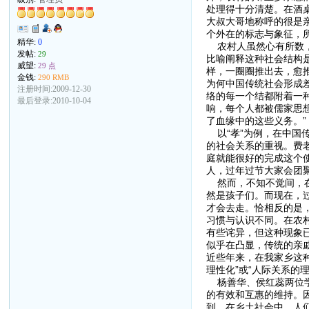
处理得十分清楚。在酒
大叔大哥地称呼的很是
个外在的标志与象征，
精华:
0
农村人虽然心有所数，
发帖:
29
比喻阐释这种社会结构是
威望:
29 点
样，一圈圈推出去，愈
金钱:
290 RMB
为何中国传统社会形成
注册时间:2009-12-30
络的每一个结都附着一
最后登录:2010-10-04
响，每个人都被儒家思
了血缘中的这些义务。”
以“孝”为例，在中国
的社会关系的重视。费
庭就能很好的完成这个
人，过年过节大家会团
然而，不知不觉间，在
然是孩子们。而现在，
才会去走。恰相反的是
习惯与认识不同。在农
有些诧异，但这种现象
似乎在凸显，传统的亲
近些年来，在我家乡这
理性化”或“人际关系的
杨善华、侯红蕊两位学
的有效和互惠的维持。
到，在乡土社会中，人