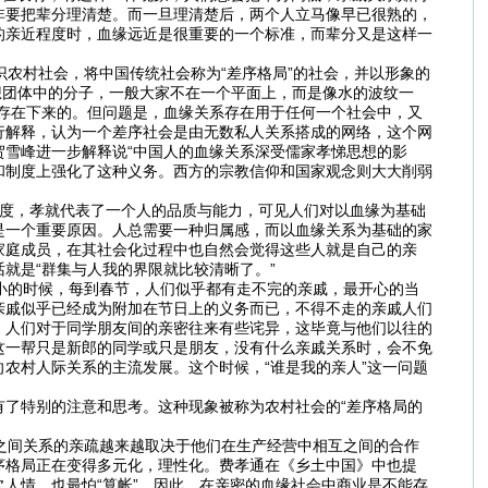
非要把辈分理清楚。而一旦理清楚后，两个人立马像早已很熟的，
的亲近程度时，血缘远近是很重要的一个标准，而辈分又是这样一
农村社会，将中国传统社会称为“差序格局”的社会，并以形象的
想团体中的分子，一般大家不在一个平面上，而是像水的波纹一
存在下来的。但问题是，血缘关系存在用于任何一个社会中，又
行解释，认为一个差序社会是由无数私人关系搭成的网络，这个网
雪峰进一步解释说“中国人的血缘关系深受儒家孝悌思想的影
和制度上强化了这种义务。西方的宗教信仰和国家观念则大大削弱
制度，孝就代表了一个人的品质与能力，可见人们对以血缘为基础
是一个重要原因。人总需要一种归属感，而以血缘关系为基础的家
家庭成员，在其社会化过程中也自然会觉得这些人就是自己的亲
就是“群集与人我的界限就比较清晰了。”
小的时候，每到春节，人们似乎都有走不完的亲戚，最开心的当
亲戚似乎已经成为附加在节日上的义务而已，不得不走的亲戚人们
，人们对于同学朋友间的亲密往来有些诧异，这毕竟与他们以往的
这一帮只是新郎的同学或只是朋友，没有什么亲戚关系时，会不免
农村人际关系的主流发展。这个时候，“谁是我的亲人”这一问题
了特别的注意和思考。这种现象被称为农村社会的“差序格局的
之间关系的亲疏越来越取决于他们在生产经营中相互之间的合作
序格局正在变得多元化，理性化。费孝通在《乡土中国》中也提
人情，也最怕“算帐”。因此，在亲密的血缘社会中商业是不能存