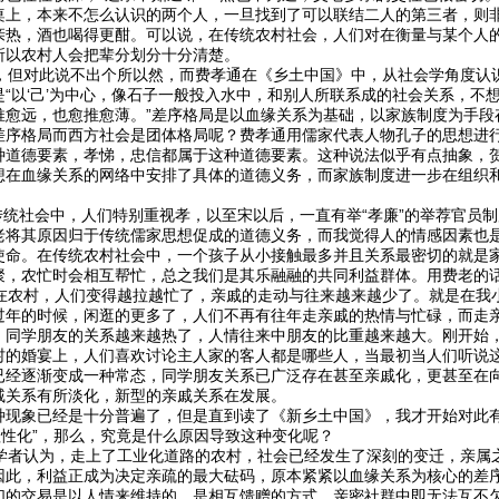
桌上，本来不怎么认识的两个人，一旦找到了可以联结二人的第三者，则
亲热，酒也喝得更酣。可以说，在传统农村社会，人们对在衡量与某个人
所以农村人会把辈分划分十分清楚。
但对此说不出个所以然，而费孝通在《乡土中国》中，从社会学角度认识
“以‘己’为中心，像石子一般投入水中，和别人所联系成的社会关系，不
推愈远，也愈推愈薄。”差序格局是以血缘关系为基础，以家族制度为手段
差序格局而西方社会是团体格局呢？费孝通用儒家代表人物孔子的思想进
种道德要素，孝悌，忠信都属于这种道德要素。这种说法似乎有点抽象，贺
想在血缘关系的网络中安排了具体的道德义务，而家族制度进一步在组织
传统社会中，人们特别重视孝，以至宋以后，一直有举“孝廉”的举荐官员
老将其原因归于传统儒家思想促成的道德义务，而我觉得人的情感因素也
使命。在传统农村社会中，一个孩子从小接触最多并且关系最密切的就是
聚，农忙时会相互帮忙，总之我们是其乐融融的共同利益群体。用费老的话
农村，人们变得越拉越忙了，亲戚的走动与往来越来越少了。就是在我
过年的时候，闲逛的更多了，人们不再有往年走亲戚的热情与忙碌，而走
，同学朋友的关系越来越热了，人情往来中朋友的比重越来越大。刚开始
村的婚宴上，人们喜欢讨论主人家的客人都是哪些人，当最初当人们听说
已经逐渐变成一种常态，同学朋友关系已广泛存在甚至亲戚化，更甚至在向
戚关系有所淡化，新型的亲戚关系在发展。
种现象已经是十分普遍了，但是直到读了《新乡土中国》，我才开始对此有
理性化”，那么，究竟是什么原因导致这种变化呢？
者认为，走上了工业化道路的农村，社会已经发生了深刻的变迁，亲属
因此，利益正成为决定亲疏的最大砝码，原本紧紧以血缘关系为核心的差
们的交易是以人情来维持的，是相互馈赠的方式。亲密社群中即无法互不欠