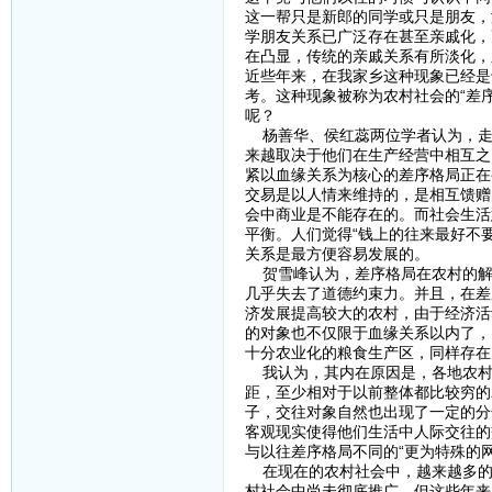
这一帮只是新郎的同学或只是朋友，
学朋友关系已广泛存在甚至亲戚化，
在凸显，传统的亲戚关系有所淡化，
近些年来，在我家乡这种现象已经是
考。这种现象被称为农村社会的“差
呢？
杨善华、侯红蕊两位学者认为，走
来越取决于他们在生产经营中相互之
紧以血缘关系为核心的差序格局正在
交易是以人情来维持的，是相互馈赠
会中商业是不能存在的。而社会生活
平衡。人们觉得“钱上的往来最好不
关系是最方便容易发展的。
贺雪峰认为，差序格局在农村的解
几乎失去了道德约束力。并且，在差
济发展提高较大的农村，由于经济活
的对象也不仅限于血缘关系以内了，
十分农业化的粮食生产区，同样存在
我认为，其内在原因是，各地农村
距，至少相对于以前整体都比较穷的
子，交往对象自然也出现了一定的分
客观现实使得他们生活中人际交往的
与以往差序格局不同的“更为特殊的网
在现在的农村社会中，越来越多的事
村社会中尚未彻底推广，但这些年来