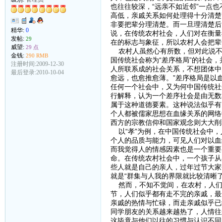
也往往较深，“远亲不如近邻”一点
高低，亲戚关系如何处理得十分清楚
非要把辈分理清楚。而一旦理清楚后
精华:
0
说，在传统农村社会，人们对在衡量
发帖:
29
在的标志与象征，所以农村人会把辈
威望:
29 点
农村人虽然心有所数，但对此说不
金钱:
290 RMB
国传统社会称为“差序格局”的社会，
注册时间:2009-12-30
人所联系成的社会关系，不想团体中
最后登录:2010-10-04
愈远，也愈推愈薄。”差序格局是以
任何一个社会中，又为何中国传统社
行解释，认为一个差序社会是由无数
属于这种道德要素。这种说法似乎有
个人都被儒家思想在血缘关系的网络
西方的宗教信仰和国家观念则大大削
以“孝”为例，在中国传统社会中，
个人的品质与能力，可见人们对以血
而我觉得人的情感因素也是一个重要
命。在传统农村社会中，一个孩子从
些人就是自己的亲人，过年过节大家
就是“群集与人我的界限就比较清晰了
然而，不知不觉间，在农村，人们
节，人们似乎都有走不完的亲戚，最
亲戚的热情与忙碌，而走亲戚似乎已
同学朋友的关系越来越热了，人情往
这毕竟与他们以往的习惯与认识不同