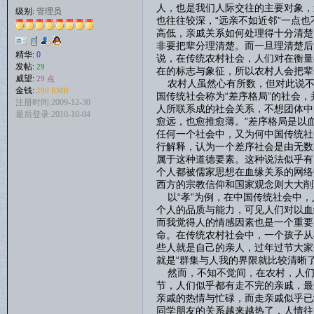
人，也是我们人际交往的主要对象，
级别:
管理员
也往往较深，“远亲不如近邻”一点
高低，亲戚关系如何处理得十分清楚
非要把辈分理清楚。而一旦理清楚后
精华:
0
说，在传统农村社会，人们对在衡量
发帖:
29
在的标志与象征，所以农村人会把辈
威望:
29 点
农村人虽然心有所数，但对此说不
金钱:
290 RMB
国传统社会称为“差序格局”的社会，
注册时间:2009-12-30
人所联系成的社会关系，不想团体中
最后登录:2010-10-04
愈远，也愈推愈薄。”差序格局是以
任何一个社会中，又为何中国传统社
行解释，认为一个差序社会是由无数
属于这种道德要素。这种说法似乎有
个人都被儒家思想在血缘关系的网络
西方的宗教信仰和国家观念则大大削
以“孝”为例，在中国传统社会中，
个人的品质与能力，可见人们对以血
而我觉得人的情感因素也是一个重要
命。在传统农村社会中，一个孩子从
些人就是自己的亲人，过年过节大家
就是“群集与人我的界限就比较清晰了
然而，不知不觉间，在农村，人们
节，人们似乎都有走不完的亲戚，最
亲戚的热情与忙碌，而走亲戚似乎已
同学朋友的关系越来越热了，人情往