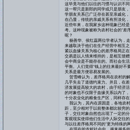
这毕竟与他们以往的习惯与认识不同
这一帮只是新郎的同学或只是朋友，
学朋友关系已广泛存在甚至亲戚化，
在凸显，传统的亲戚关系有所淡化，
近些年来，在我家乡这种现象已经是
考。这种现象被称为农村社会的“差
呢？
杨善华、侯红蕊两位学者认为，走
来越取决于他们在生产经营中相互之
紧以血缘关系为核心的差序格局正在
交易是以人情来维持的，是相互馈赠
会中商业是不能存在的。而社会生活
平衡。人们觉得“钱上的往来最好不
关系是最方便容易发展的。
贺雪峰认为，差序格局在农村的解
几乎失去了道德约束力。并且，在差
济发展提高较大的农村，由于经济活
的对象也不仅限于血缘关系以内了，
十分农业化的粮食生产区，同样存在
我认为，其内在原因是，各地农村
距，至少相对于以前整体都比较穷的
子，交往对象自然也出现了一定的分
客观现实使得他们生活中人际交往的
与以往差序格局不同的“更为特殊的网
在现在的农村社会中，越来越多的事