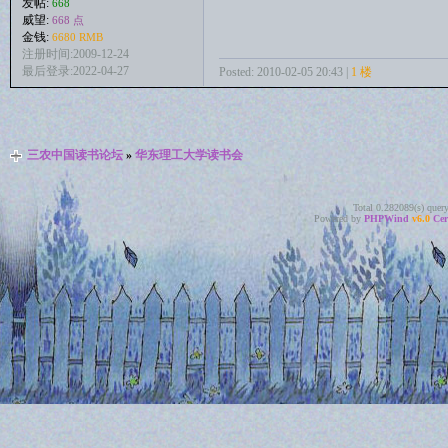
发帖:
668
威望:
668 点
金钱:
6680 RMB
注册时间:2009-12-24
最后登录:2022-04-27
Posted: 2010-02-05 20:43 |
1 楼
三农中国读书论坛
»
华东理工大学读书会
Total 0.282089(s) quer
Powered by
PHPWind
v6.0
Cer