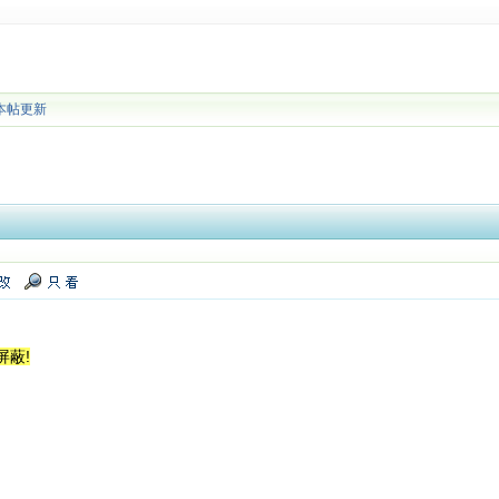
本帖更新
屏蔽!