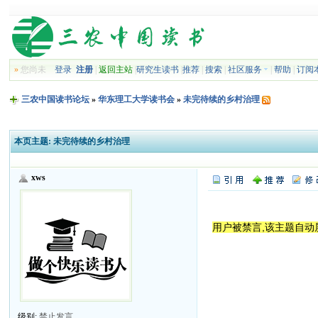
»
您尚未
登录
注册
|
返回主站
|
研究生读书
|
推荐
|
搜索
|
社区服务
|
帮助
|
订阅
三农中国读书论坛
»
华东理工大学读书会
»
未完待续的乡村治理
本页主题:
未完待续的乡村治理
xws
用户被禁言,该主题自动
级别:
禁止发言