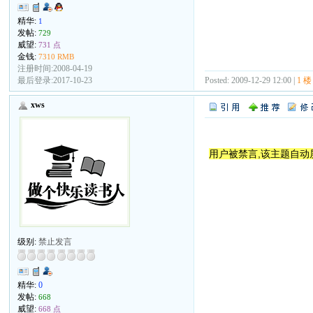
精华:
1
发帖:
729
威望:
731 点
金钱:
7310 RMB
注册时间:2008-04-19
Posted: 2009-12-29 12:00 |
1 楼
最后登录:2017-10-23
xws
用户被禁言,该主题自动
级别:
禁止发言
精华:
0
发帖:
668
威望:
668 点