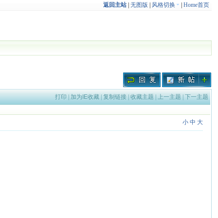
返回主站
|
无图版
|
风格切换
|
Home首页
打印
|
加为IE收藏
|
复制链接
|
收藏主题
|
上一主题
|
下一主题
小
中
大