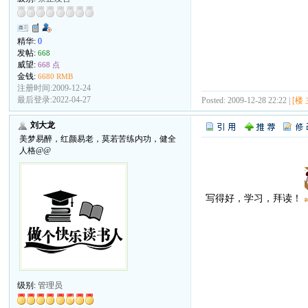
精华:
0
发帖:
668
威望:
668 点
金钱:
6680 RMB
注册时间:2009-12-24
最后登录:2022-04-27
Posted: 2009-12-28 22:22 |
[楼 
刘大龙
美梦易醉，红颜易老，莫若苦练内功，健全
人格@@
写得好，学习，拜读！
级别:
管理员