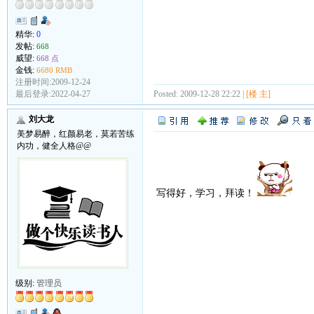
精华:
0
发帖:
668
威望:
668 点
金钱:
6680 RMB
注册时间:2009-12-24
最后登录:2022-04-27
Posted: 2009-12-28 22:22 |
[楼 主]
刘大龙
美梦易醉，红颜易老，莫若苦练
内功，健全人格@@
写得好，学习，拜读！
级别:
管理员