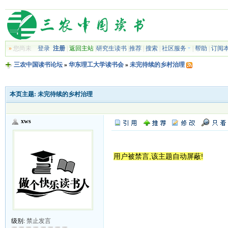
»
您尚未
登录
注册
|
返回主站
|
研究生读书
|
推荐
|
搜索
|
社区服务
|
帮助
|
订阅
三农中国读书论坛
»
华东理工大学读书会
»
未完待续的乡村治理
本页主题:
未完待续的乡村治理
xws
用户被禁言,该主题自动屏蔽!
级别:
禁止发言