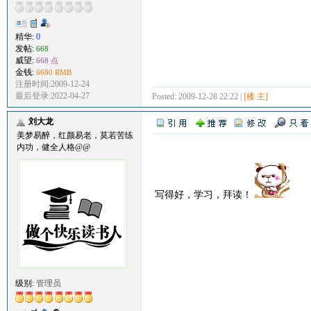
精华:
0
发帖:
668
威望:
668 点
金钱:
6680 RMB
注册时间:2009-12-24
最后登录:2022-04-27
Posted: 2009-12-28 22:22 |
[楼 主]
刘大龙
美梦易醉，红颜易老，莫若苦练
内功，健全人格@@
写得好，学习，拜读！
级别:
管理员