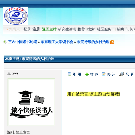
»
您尚未
登录
注册
|
返回主站
|
研究生读书
|
推荐
|
搜索
|
社区服务
|
帮助
|
订阅
三农中国读书论坛
»
华东理工大学读书会
»
未完待续的乡村治理
本页主题:
未完待续的乡村治理
xws
用户被禁言,该主题自动屏蔽!
级别:
禁止发言