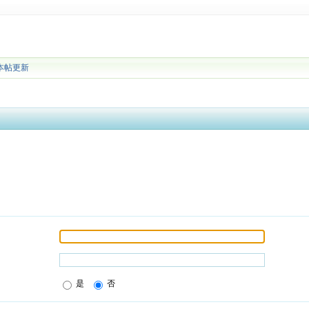
本帖更新
是
否