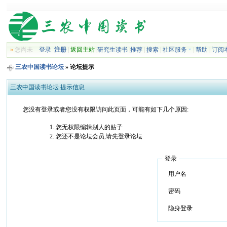
»
您尚未
登录
注册
|
返回主站
|
研究生读书
|
推荐
|
搜索
|
社区服务
|
帮助
|
订阅
三农中国读书论坛
» 论坛提示
三农中国读书论坛 提示信息
您没有登录或者您没有权限访问此页面，可能有如下几个原因:
您无权限编辑别人的贴子
您还不是论坛会员,请先登录论坛
登录
用户名
密码
隐身登录