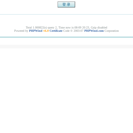
Total 1.000822(s) query 2, Time now is:08-09 20:23, Gzip disabled
Powered by
PHPWind
v6.0
Certificate
Code © 2003-07
PHPWind.com
Corporation