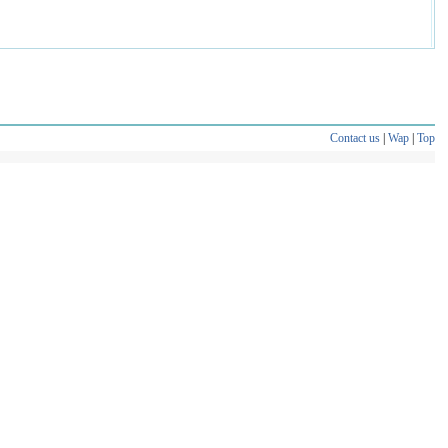
Contact us
|
Wap
|
Top