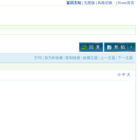
返回主站
|
无图版
|
风格切换
|
Home首页
打印
|
加为IE收藏
|
复制链接
|
收藏主题
|
上一主题
|
下一主题
小
中
大