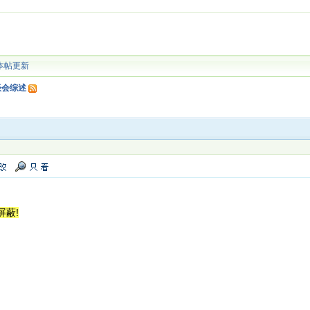
本帖更新
谈会综述
屏蔽!