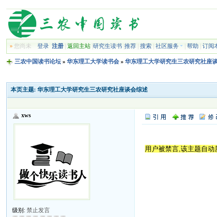
»
您尚未
登录
注册
|
返回主站
|
研究生读书
|
推荐
|
搜索
|
社区服务
|
帮助
|
订阅
三农中国读书论坛
»
华东理工大学读书会
»
华东理工大学研究生三农研究社座
本页主题:
华东理工大学研究生三农研究社座谈会综述
xws
用户被禁言,该主题自动
级别:
禁止发言