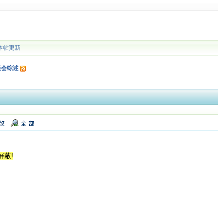
本帖更新
谈会综述
屏蔽!