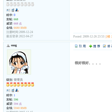
精华:
0
发帖:
668
威望:
668 点
金钱:
6680 RMB
注册时间:2009-12-24
最后登录:2022-04-27
Posted: 2009-12-26 23:53 |
[楼 
snzg
很好很好。。。。
级别:
管理员
精华:
1
发帖:
596
威望:
594 点
金钱:
5940 RMB