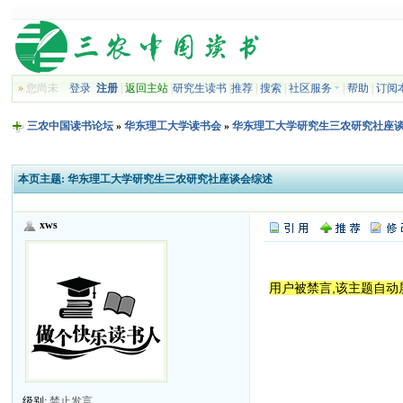
»
您尚未
登录
注册
|
返回主站
|
研究生读书
|
推荐
|
搜索
|
社区服务
|
帮助
|
订阅
三农中国读书论坛
»
华东理工大学读书会
»
华东理工大学研究生三农研究社座
本页主题:
华东理工大学研究生三农研究社座谈会综述
xws
用户被禁言,该主题自动
级别:
禁止发言