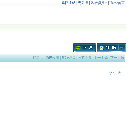
返回主站
|
无图版
|
风格切换
|
Home首页
打印
|
加为IE收藏
|
复制链接
|
收藏主题
|
上一主题
|
下一主题
小
中
大