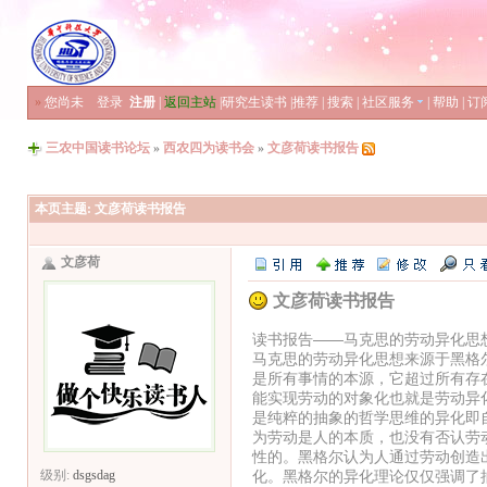
»
您尚未
登录
注册
|
返回主站
|
研究生读书
|
推荐
|
搜索
|
社区服务
|
帮助
|
订
三农中国读书论坛
»
西农四为读书会
»
文彦荷读书报告
本页主题:
文彦荷读书报告
文彦荷
文彦荷读书报告
读书报告——马克思的劳动异化思
马克思的劳动异化思想来源于黑格
是所有事情的本源，它超过所有存
能实现劳动的对象化也就是劳动异
是纯粹的抽象的哲学思维的异化即
为劳动是人的本质，也没有否认劳
性的。黑格尔认为人通过劳动创造
化。黑格尔的异化理论仅仅强调了
级别:
dsgsdag