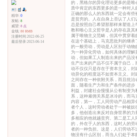
的，黑格尔的异化理论更多的是唯
质中肯定的东西更多的是一种对人
正确的那么人的东西就一定会有些
精华:
0
是贫穷的。人在自身上否认了人们
发帖:
8
总是按照自己希望那那样来塑造上
威望:
8 点
教和唯心主义哲学是人的存在及其
金钱:
80 RMB
属于唯物主义范畴，但其中贯穿着
注册时间:2022-06-25
在这个基础上，马克思批判的继承
最后登录:2023-06-14
的一般劳动，劳动是人区别于动物
为一种异化劳动，如何具体的理解
动，但如果工人制造出来的产品没
生产出来的产品不仅不属于自己，
动不仅仅只是存在于资本主义，封
动异化的程度远不如资本主义。封
之间存在一种依附关系，而且统治
面，随着生产力和生产条件的进步
利益，封建社会慢慢从公有制变为
系，这种雇佣关系是冰冷的，而马
内容，第一，工人同劳动产品相异
者个人，这时劳动者处于一种被奴
多，他创造出来反对自身世界的力
多相应的他就越贫穷。第二是工人
的，外在于人的东西，这时人的劳
者的一种负担。这是，人们劳动不
物没有什么区别，而当人们处于本