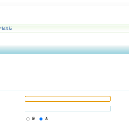
本帖更新
是
否