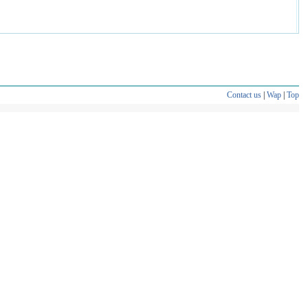
Contact us
|
Wap
|
Top