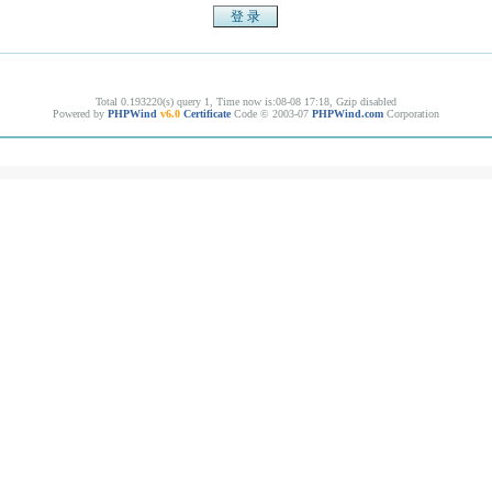
Total 0.193220(s) query 1, Time now is:08-08 17:18, Gzip disabled
Powered by
PHPWind
v6.0
Certificate
Code © 2003-07
PHPWind.com
Corporation