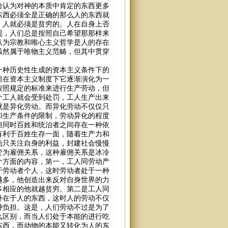
哈认为对神的本质中肯定的东西更多
东西必须全是正确的那么人的东西就
，人就必须是贫穷的。人在自身上否
现，人们总是按照自己希望那那样来
认为宗教和唯心主义哲学是人的存在
虽然属于唯物主义范畴，但其中贯穿
一种历史性生成的资本主义条件下的
但在资本主义制度下它逐渐演化为一
按照规定的标准来进行生产劳动，但
个工人就会受到处罚，工人生产出来
就是异化劳动。而异化劳动不仅仅只
和生产条件的限制，劳动异化的程度
但同时百姓和统治者之间存在一种依
有利于百姓生存一面，随着生产力和
始只关注自身的利益，封建社会慢慢
变为雇佣关系，这种雇佣关系是冰冷
个方面的内容，第一，工人同劳动产
于劳动者个人，这时劳动者处于一种
越多，他创造出来反对自身世界的力
多相应的他就越贫穷。第二是工人同
外在于人的东西，这时人的劳动不仅
种负担。这是，人们劳动不过是为了
么区别，而当人们处于本能的进行吃
东西，而动物的本能又转化为人的东