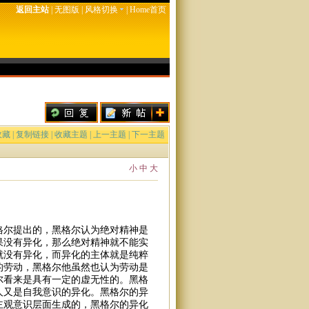
返回主站
|
无图版
|
风格切换
|
Home首页
收藏
|
复制链接
|
收藏主题
|
上一主题
|
下一主题
小
中
大
格尔提出的，黑格尔认为绝对精神是
果没有异化，那么绝对精神就不能实
就没有异化，而异化的主体就是纯粹
的劳动，黑格尔他虽然也认为劳动是
尔看来是具有一定的虚无性的。黑格
人又是自我意识的异化。黑格尔的异
主观意识层面生成的，黑格尔的异化