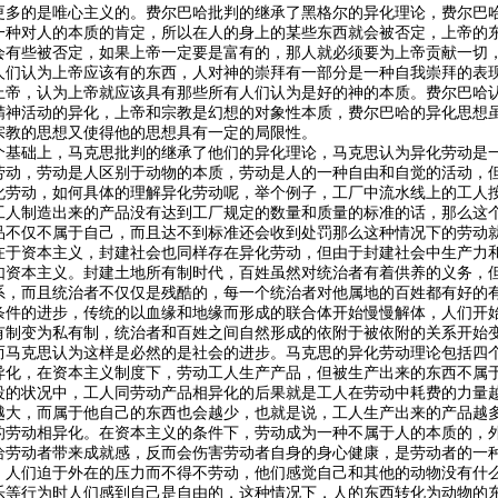
更多的是唯心主义的。费尔巴哈批判的继承了黑格尔的异化理论，费尔巴
一种对人的本质的肯定，所以在人的身上的某些东西就会被否定，上帝的
会有些被否定，如果上帝一定要是富有的，那人就必须要为上帝贡献一切
人们认为上帝应该有的东西，人对神的崇拜有一部分是一种自我崇拜的表
上帝，认为上帝就应该具有那些所有人们认为是好的神的本质。费尔巴哈
精神活动的异化，上帝和宗教是幻想的对象性本质，费尔巴哈的异化思想
宗教的思想又使得他的思想具有一定的局限性。
个基础上，马克思批判的继承了他们的异化理论，马克思认为异化劳动是
劳动，劳动是人区别于动物的本质，劳动是人的一种自由和自觉的活动，
化劳动，如何具体的理解异化劳动呢，举个例子，工厂中流水线上的工人
工人制造出来的产品没有达到工厂规定的数量和质量的标准的话，那么这
品不仅不属于自己，而且达不到标准还会收到处罚那么这种情况下的劳动
在于资本主义，封建社会也同样存在异化劳动，但由于封建社会中生产力
如资本主义。封建土地所有制时代，百姓虽然对统治者有着供养的义务，
系，而且统治者不仅仅是残酷的，每一个统治者对他属地的百姓都有好的
条件的进步，传统的以血缘和地缘而形成的联合体开始慢慢解体，人们开
有制变为私有制，统治者和百姓之间自然形成的依附于被依附的关系开始
而马克思认为这样是必然的是社会的进步。马克思的异化劳动理论包括四
异化，在资本主义制度下，劳动工人生产产品，但被生产出来的东西不属
役的状况中，工人同劳动产品相异化的后果就是工人在劳动中耗费的力量
越大，而属于他自己的东西也会越少，也就是说，工人生产出来的产品越
的劳动相异化。在资本主义的条件下，劳动成为一种不属于人的本质的，
给劳动者带来成就感，反而会伤害劳动者自身的身心健康，是劳动者的一
，人们迫于外在的压力而不得不劳动，他们感觉自己和其他的动物没有什
乐等行为时人们感到自己是自由的，这种情况下，人的东西转化为动物的