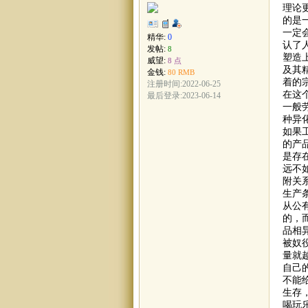
理论
的是
一定
精华:
0
认了
发帖:
8
塑造
威望:
8 点
及其
金钱:
80 RMB
着的
注册时间:2022-06-25
在这
最后登录:2023-06-14
一般
种异
如果
的产
是存
远不
附关
生产
从公
的，
品相
被奴
量就
自己
不能
生存
喝玩