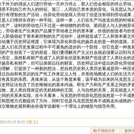
出于外力的强迫人们进行劳动一旦外力停止，那人们也会相应的停止劳动
感受不到自己作为人的特征。第三，人同自己类本质的异化。马克思认为
进行有理智的生产活动，但异化劳动使得人劳动了但是没有得到劳动成果
只是人们维持生存的一种手段。这样一来，人们在生产与改造自然的时候
的生产，这时的劳动也只不过是一种动物性的劳动。第四是人与人的相异
化，劳动者生产出来的产品属于劳动者之外的资本家，价值的创造者与价
工人阶级就处于资本家控制的生产活动中，这样就造成了工人和资本家之
劳动属于历史辩证维度，它体现为异化和异化的扬弃走的是一样的道路。
化是人们在历史发展过程中不可避免的进步的一个阶段，但它也是一种发
明的产生创造了一定的前提，我们要理解共产主义社会就必须要认识到马
全否定，虽然私有财产造成了人的异化但是私有财产也促进了人类社会的
要扬弃私有财产，但可以保留以往的财富。历史辩证法中提出的异化劳动
的理解，它提供了一种新的想法，把自然历史和人类历史看成是同一种历
通过自由和有意识的生产性工作来定义人性，并系统地阐述人们的生活方式
没有真实的东西。具体来说，从这个角度来看，该手稿为后来的马克思主
历史辩证法包含了历史唯物论的基本内涵。即生产力和生产关系之间的矛
机物，是人类自我肯定的无机精神的王国。人与自然的关系，其实就是人
之间的关系来实现。在今天看来，马克思的劳动异化思想虽然是一个不成
究和思维方式都提供了方向，同时它也是马克思思想有不成熟走向成熟的
创立唯物史观和剩余价值学说都有一个理论上的铺垫与指导作用。
2023-03-19 20:45 |
[楼 主]
帖子浏览记录
版块