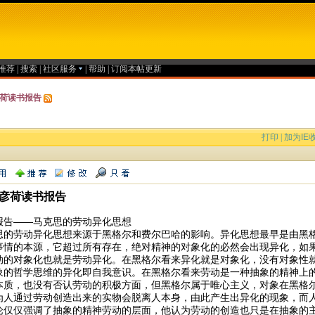
推荐
|
搜索
|
社区服务
|
帮助
|
订阅本帖更新
荷读书报告
打印
|
加为IE
彦荷读书报告
报告——马克思的劳动异化思想
思的劳动异化思想来源于黑格尔和费尔巴哈的影响。异化思想最早是由黑
事情的本源，它超过所有存在，绝对精神的对象化的必然会出现异化，如
动的对象化也就是劳动异化。在黑格尔看来异化就是对象化，没有对象性
象的哲学思维的异化即自我意识。在黑格尔看来劳动是一种抽象的精神上
本质，也没有否认劳动的积极方面，但黑格尔属于唯心主义，对象在黑格
为人通过劳动创造出来的实物会脱离人本身，由此产生出异化的现象，而
论仅仅强调了抽象的精神劳动的层面，他认为劳动的创造也只是在抽象的