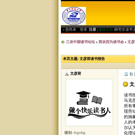
»
您尚未
登录
注册
|
返回主站
|
研究生读书
|
三农中国读书论坛
»
西农四为读书会
»
文彦
本页主题:
文彦荷读书报告
文彦荷
文
读书
马克
所有
现劳
的抽
人的
尔认
化理
级别:
dsgsdag