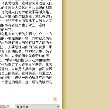
。马克思指出，这种异化劳动使人们
人的本质是人类运用自己无限的创造
，这使得人们对劳动就不再感兴趣，
就没有主动性与创造性，就只有进行
化。上述三个方面造成了人与人之间
值的所有者就产生了对立，这样一
间的对立。
异化是未来的新的文明的中介，一方
展的不够完善的产物，同时它又为新
克思他没有将人与私有财产之间的关
进步。人要想往自由的方向发展，那
抛弃了新的历史。精神的历史，为了
史科学。人类的历史就像劳动的历
。“手稿中描述的人不是抽象的想
义作品奠定了人道主义的基础。化劳
盾运动。自然是人类维持生存和发展
与自己的关系。这种关系只能通过人
熟的理论，但这一理论给马克思的理
一个思想的桥梁，这一理论为以后马
浏览记录