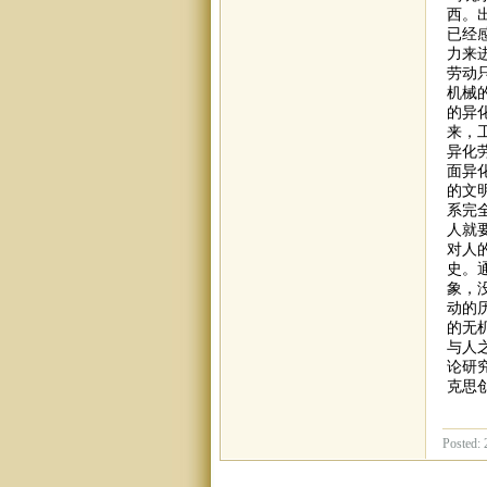
西。
已经
力来
劳动
机械
的异
来，
异化
面异
的文
系完
人就
对人
史。
象，
动的
的无
与人
论研
克思
Posted: 