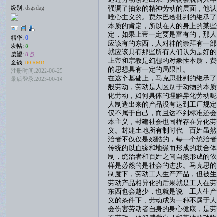
强调了抽象的精神劳动的层面，他认
级别:
dsgsdag
唯心主义的。费尔巴哈批判的继承了
本质的肯定，所以在人的身上的某些
定，如果上帝一定要是富有的，那人
精华:
0
应该有的东西，人对神的崇拜有一部
发帖:
8
就应该具有那些所有人们认为是好的
威望:
8 点
上帝和宗教是幻想的对象性本质，费
金钱:
80 RMB
的思想具有一定的局限性。
注册时间:2022-06-25
在这个基础上，马克思批判的继承了
最后登录:2023-06-14
般劳动，劳动是人区别于动物的本质
化劳动，如何具体的理解异化劳动呢
人制造出来的产品没有达到工厂规定
仅不属于自己，而且达不到标准还会
本主义，封建社会也同样存在异化劳
义。封建土地所有制时代，百姓虽然
治者不仅仅是残酷的，每一个统治者
传统的以血缘和地缘而形成的联合体
制，统治者和百姓之间自然形成的依
样是必然的是社会的进步。马克思的
制度下，劳动工人生产产品，但被生
劳动产品相异化的后果就是工人在劳
东西也会越少，也就是说，工人生产
义的条件下，劳动成为一种不属于人
会伤害劳动者自身的身心健康，是劳