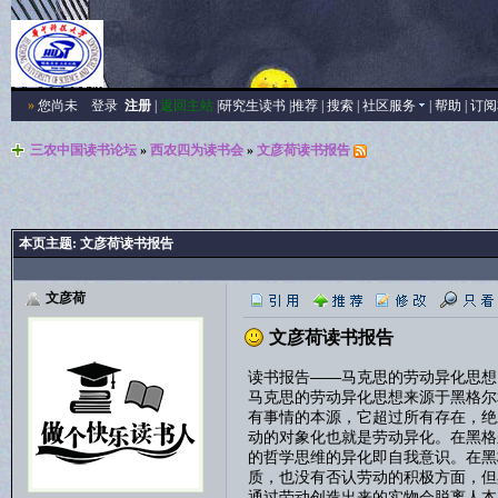
»
您尚未
登录
注册
|
返回主站
|
研究生读书
|
推荐
|
搜索
|
社区服务
|
帮助
|
订阅
三农中国读书论坛
»
西农四为读书会
»
文彦荷读书报告
本页主题:
文彦荷读书报告
文彦荷
文彦荷读书报告
读书报告——马克思的劳动异化思想
马克思的劳动异化思想来源于黑格尔
有事情的本源，它超过所有存在，绝
动的对象化也就是劳动异化。在黑格
的哲学思维的异化即自我意识。在黑
质，也没有否认劳动的积极方面，但
通过劳动创造出来的实物会脱离人本