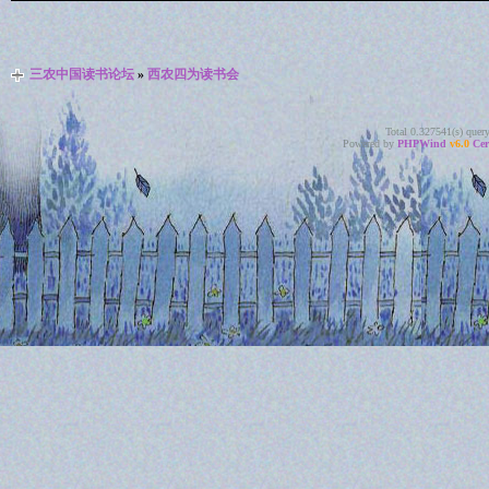
三农中国读书论坛
»
西农四为读书会
Total 0.327541(s) quer
Powered by
PHPWind
v6.0
Cer