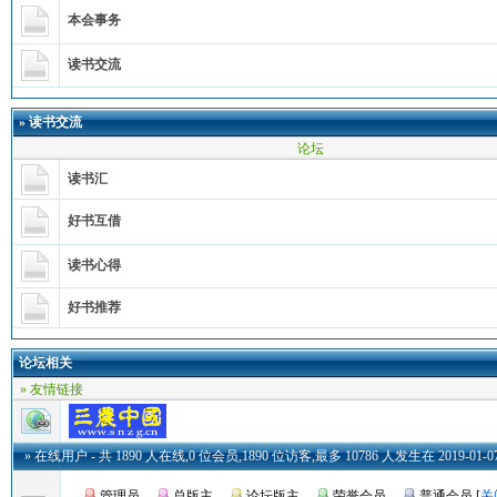
本会事务
读书交流
»
读书交流
论坛
读书汇
好书互借
读书心得
好书推荐
论坛相关
» 友情链接
» 在线用户
- 共 1890 人在线,0 位会员,1890 位访客,最多 10786 人发生在 2019-01-07 
管理员
总版主
论坛版主
荣誉会员
普通会员
[
关