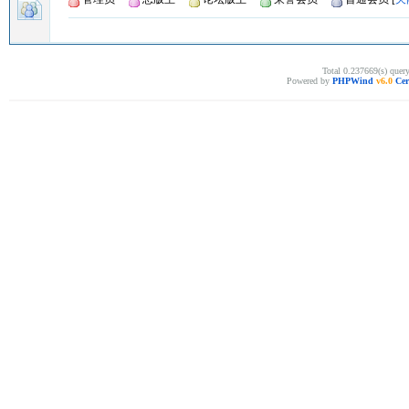
Total 0.237669(s) quer
Powered by
PHPWind
v6.0
Cer