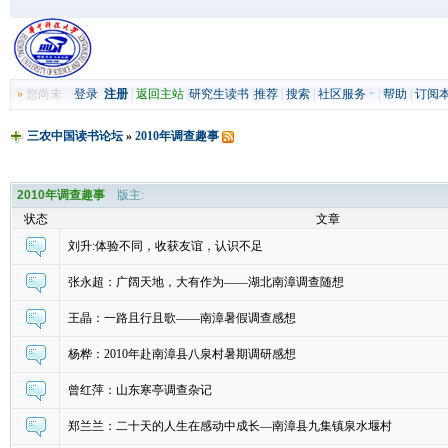
»
您尚未
登录
注册
|
返回主站
|
研究生读书
|
推荐
|
搜索
|
社区服务
|
帮助
|
订阅
三农中国读书论坛
»
2010年调查趣事
2010年调查趣事
版主:
状态
文章
刘升:体验不同，收获友谊，认识不足
张永超：广阔天地，大有作为——湖北南漳调查随想
王晶：一路且行且歌——南漳暑假调查感想
杨桦：2010年赴南漳县八泉村暑期调研感想
曾红萍：山东寒亭调查杂记
郑兰兰：二十天的人生在感动中成长—南漳县九集镇泉水堰村