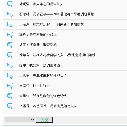
储明浩：令人难忘的调查和人
石顺林：调研记事——2010暑假河南平桥调研回顾
王丽惠：难忘的历程——河南新县调研随笔
杨程：走在村庄的小路上
胡闯：河南新县调查杂感
涂希言：站在农村社会学的入口-湖北南漳调研随感
陈康：我的第一次调查体验
王长军：在北张麻村的那些日子
王素伟：行行且行行
雷望红：我在毛巾党的红色记忆
张雪霖：蓦然回首，调研竟是如此滋味！