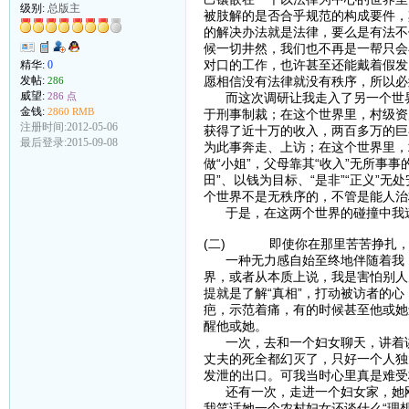
级别:
总版主
被肢解的是否合乎规范的构成要件，
的解决办法就是法律，要么是有法不
候一切井然，我们也不再是一帮只会
对口的工作，也许甚至还能戴着假发
精华:
0
愿相信没有法律就没有秩序，所以必
发帖:
286
威望:
而这次调研让我走入了另一个世界：
286 点
金钱:
2860 RMB
于刑事制裁；在这个世界里，村级资
注册时间:2012-05-06
获得了近十万的收入，两百多万的巨
最后登录:2015-09-08
为此事奔走、上访；在这个世界里，
做“小姐”，父母靠其“收入”无所事
田”、以钱为目标、“是非”“正义”
个世界不是无秩序的，不管是能人治
于是，在这两个世界的碰撞中我迷
(二) 即使你在那里苦苦挣扎，
一种无力感自始至终地伴随着我，
界，或者从本质上说，我是害怕别人
提就是了解“真相”，打动被访者的
疤，示范着痛，有的时候甚至他或她
醒他或她。
一次，去和一个妇女聊天，讲着讲
丈夫的死全都幻灭了，只好一个人独
发泄的出口。可我当时心里真是难受
还有一次，走进一个妇女家，她刚
我笑话她一个农村妇女还谈什么“理