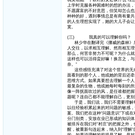
上学时克服各种困难时的想的办法，
不愿露富的不好意思，但笑却怎么也
种种的好，遇到事情总是有商有量共
的人生理想实现了，她的大儿子会让
寞。
(三) 我真的可以理解你吗？
林少华在翻译完《挪威的森林》后
人交往，以求相互理解。然而相互理
那么，何苦非努力不可呢？为什么就
这样也可以活得蛮好嘛！换言之，与
奈。”
这些感悟充满了对这个世界的无奈
面看到的那个人，他或她的背后还牵
思维方式。如果真要想去理解一个人
最复杂的生物，他或她每时每刻的所
像一阵抚面吹过的风，是任谁都把握
题呢？连自己都不能理解自己，更别
于是，我们说，我们不需要理解每个
以往经验积累起来的对问题的敏感，
案。我们把在这种“问题意识”下或
分门别类，安放在业已形成的知识体
被排斥在我们对“村庄”的把握之外
醒，被重新勾连起来，纳入到“理解
的。如果说理解的前提是了解，是对