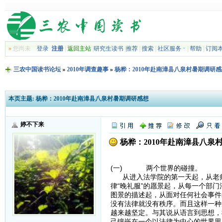
»
您尚未
登录
注册
|
返回主站
|
研究生读书
|
推荐
|
搜索
|
社区服务
|
帮助
|
订阅
三农中国读书论坛
»
2010年调查趣事
»
杨桦：2010年赴南漳县八泉村暑期调研
本页主题:
杨桦：2010年赴南漳县八泉村暑期调研感想
婷不下来
杨桦：2010年赴南漳县八泉
(一) 两个世界的碰撞。
从进入法学院的第一天起，从老师
律“晚礼服”的愿景起，从每一个部
图景的描述起，从面对任何社会事件
没有法律就没有秩序。而且这样一种
越来越坚定。与其说从语言到思想，
己镶嵌在一个以法律为中心的世界里