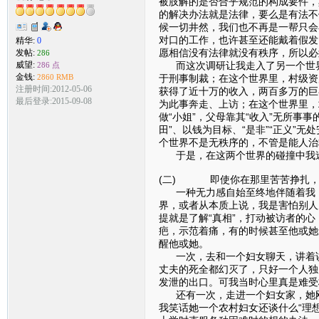
被肢解的是否合乎规范的构成要件，
的解决办法就是法律，要么是有法不
候一切井然，我们也不再是一帮只会
对口的工作，也许甚至还能戴着假发
精华:
0
愿相信没有法律就没有秩序，所以必
发帖:
286
而这次调研让我走入了另一个世界：
威望:
286 点
金钱:
于刑事制裁；在这个世界里，村级资
2860 RMB
注册时间:2012-05-06
获得了近十万的收入，两百多万的巨
最后登录:2015-09-08
为此事奔走、上访；在这个世界里，
做“小姐”，父母靠其“收入”无所事
田”、以钱为目标、“是非”“正义”
个世界不是无秩序的，不管是能人治
于是，在这两个世界的碰撞中我迷
(二) 即使你在那里苦苦挣扎，
一种无力感自始至终地伴随着我，
界，或者从本质上说，我是害怕别人
提就是了解“真相”，打动被访者的
疤，示范着痛，有的时候甚至他或她
醒他或她。
一次，去和一个妇女聊天，讲着讲
丈夫的死全都幻灭了，只好一个人独
发泄的出口。可我当时心里真是难受
还有一次，走进一个妇女家，她刚
我笑话她一个农村妇女还谈什么“理