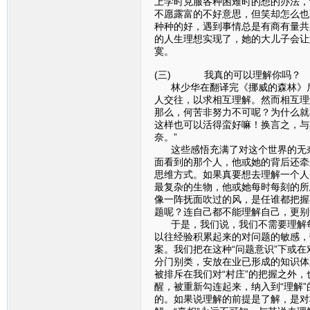
上学时克服各种困难时的想的办法，
不愿露富的不好意思，但笑却怎么也
种种的好，遇到事情总是有商有量共
的人生理想实现了，她的大儿子会让
寞。
(三) 我真的可以理解你吗？
林少华在翻译完《挪威的森林》后
人交往，以求相互理解。然而相互理
那么，何苦非努力不可呢？为什么就
这样也可以活得蛮好嘛！换言之，与
奈。”
这些感悟充满了对这个世界的无奈
面看到的那个人，他或她的背后还牵
思维方式。如果真要想去理解一个人
最复杂的生物，他或她每时每刻的所
像一阵抚面吹过的风，是任谁都把握
题呢？连自己都不能理解自己，更别
于是，我们说，我们不需要理解每个
以往经验积累起来的对问题的敏感，
案。我们把在这种“问题意识”下或
分门别类，安放在业已形成的知识体
被排斥在我们对“村庄”的把握之外
醒，被重新勾连起来，纳入到“理解
的。如果说理解的前提是了解，是对