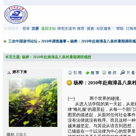
»
您尚未
登录
注册
|
返回主站
|
研究生读书
|
推荐
|
搜索
|
社区服务
|
帮助
|
订阅
三农中国读书论坛
»
2010年调查趣事
»
杨桦：2010年赴南漳县八泉村暑期调研
本页主题:
杨桦：2010年赴南漳县八泉村暑期调研感想
婷不下来
杨桦：2010年赴南漳县八泉
(一) 两个世界的碰撞。
从进入法学院的第一天起，从老师
律“晚礼服”的愿景起，从每一个部
图景的描述起，从面对任何社会事件
没有法律就没有秩序。而且这样一种
越来越坚定。与其说从语言到思想，
己镶嵌在一个以法律为中心的世界里
级别:
总版主