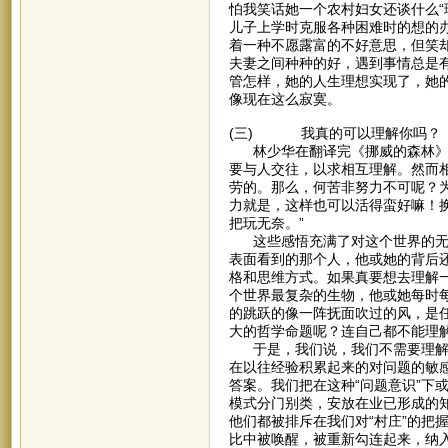
怕我笑话她一个农村妇女还谈什么“
儿子上学时克服各种困难时的想的
着一种不愿露富的不好意思，但笑
夫妻之间种种的好，遇到事情总是
管怎样，她的人生理想实现了，她
像现在这么寂寞。
(三) 我真的可以理解你吗？
林少华在翻译完《挪威的森林》后
要与人交往，以求相互理解。然而
劳的。那么，何苦非努力不可呢？
力就是，这样也可以活得蛮好嘛！
把玩无奈。”
这些感悟充满了对这个世界的无奈
表面看到的那个人，他或她的背后
格和思维方式。如果真要想去理解
个世界最复杂的生物，他或她每时
的跳跃的像一阵抚面吹过的风，是任
大的哲学命题呢？连自己都不能理
于是，我们说，我们不需要理解每
在以往经验积累起来的对问题的敏感
答案。我们把在这种“问题意识”下
模式分门别类，安放在业已形成的
他们都被排斥在我们对“村庄”的把
比中被唤醒，被重新勾连起来，纳入