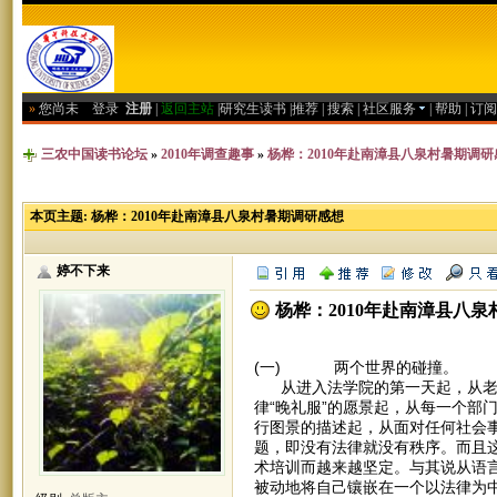
»
您尚未
登录
注册
|
返回主站
|
研究生读书
|
推荐
|
搜索
|
社区服务
|
帮助
|
订阅
三农中国读书论坛
»
2010年调查趣事
»
杨桦：2010年赴南漳县八泉村暑期调研
本页主题:
杨桦：2010年赴南漳县八泉村暑期调研感想
婷不下来
杨桦：2010年赴南漳县八
(一) 两个世界的碰撞。
从进入法学院的第一天起，从老师
律“晚礼服”的愿景起，从每一个部
行图景的描述起，从面对任何社会事
题，即没有法律就没有秩序。而且
术培训而越来越坚定。与其说从语
被动地将自己镶嵌在一个以法律为