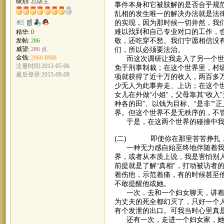
级别:
总版主
事件本身和它被肢解的是否合乎规
乱相的发生唯一的解决办法就是法律
的实现，因为那时候一切井然，我
难以找到和自己专业对口的工作，
精华:
0
敬，还吃穿不愁。我们宁愿相信没
发帖:
286
们，所以必须要法治。
威望:
286 点
金钱:
而这次调研让我走入了另一个世界
2860 RMB
注册时间:2012-05-06
免于刑事制裁；在这个世界里，村级
最后登录:2015-09-08
项就获得了近十万的收入，两百多
少无人为此事奔走、上访；在这个世
女儿在外做“小姐”，父母靠其“收
种各的田”、以钱为目标、“是非”“
界。但这个世界不是无秩序的，不
于是，在这两个世界的碰撞中我迷
(二) 即使你在那里苦苦挣扎
一种无力感自始至终地伴随着我，
界，或者从本质上说，我是害怕别
前提就是了解“真相”，打动被访者
着伤疤，示范着痛，有的时候甚至
不敢提醒他或她。
一次，去和一个妇女聊天，讲着讲
为丈夫的死全都幻灭了，只好一个
有个发泄的出口。可我当时心里真
还有一次，走进一个妇女家，她刚