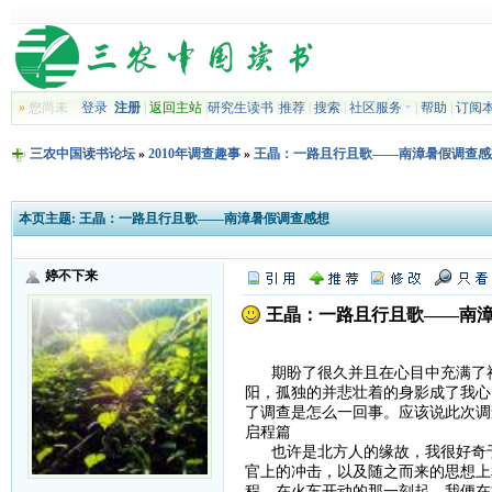
»
您尚未
登录
注册
|
返回主站
|
研究生读书
|
推荐
|
搜索
|
社区服务
|
帮助
|
订阅
三农中国读书论坛
»
2010年调查趣事
»
王晶：一路且行且歌——南漳暑假调查感
本页主题:
王晶：一路且行且歌——南漳暑假调查感想
婷不下来
王晶：一路且行且歌——南
期盼了很久并且在心目中充满了神
阳，孤独的并悲壮着的身影成了我心
了调查是怎么一回事。应该说此次调
启程篇
也许是北方人的缘故，我很好奇于
官上的冲击，以及随之而来的思想上
程，在火车开动的那一刻起，我便在