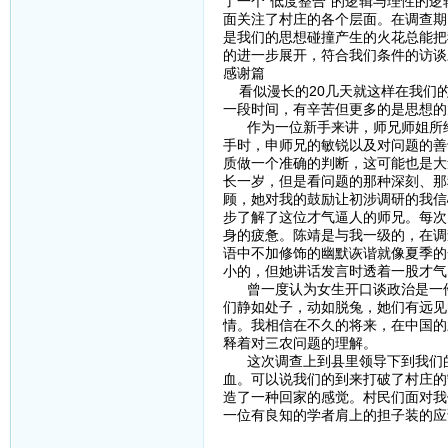
了一个“低度整合”的逻辑与理性的
面关注了村庄的各个层面。在调查期
是我们的思想碰撞产生的火花总能把
的进一步展开，符合我们条件的访谈
感谢篇
看似漫长的20几天就这样在我们的
一段时间，有辛苦但更多的是思想的
作为一位新手来讲，师兄师姐所给
手时，申师兄的敏锐以及对问题的善
质做一个准确的判断，这可能也是大
长一岁，但是看问题的那种深刻、那
顾，她对我的鼓励让初涉调研的我信
步了解了这位才气逼人的师兄。每次
身的疲惫。陈靖是与我一级的，在调
语中不加修饰的幽默诙谐就像夏季的
小的，但她讲话发言时透着一股才气
曾一度认为女生开口谈政治是一件
们静如处子，动如脱兔，她们有远见
情。我相信在不久的将来，在中国的
释着对三农问题的理解。
这次调查上到县里领导下到我们的
血。可以说我们的到来打破了村庄的
造了一种回家的感觉。村民们面对我
一位有良知的学者肩上的担子装的应