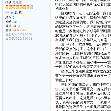
级别:
总版主
得的仅仅是满眼的绿色和流动着的宜
初来乍到
随着时间一点一点的流逝，我们的
这里的经济发展水平，镇领导的接待
精华:
0
别送至调查的目的地。我们小组有幸
发帖:
286
威望:
的疑惑放下了一半，这户农家便是我
286 点
金钱:
2860 RMB
时也是一家接待过许多领导和调研团
注册时间:2012-05-06
20几天的生活不得不印证了大叔大
最后登录:2015-09-08
叔讲明了我们这六个年轻人的来意，
放下行李，吃过午饭，我们在申师
于我的家乡的村庄，这个村庄由几个
净的绿色，田里种着婉约的貌似杂草
许多当地人称为“堰塘”的平静的水
户家住的房子都是二层小楼———坡
一只让我们这些外来者花容失色的狗
整体上来说刚到这里时我觉得这里
查的进一步开展这种印象逐步被一点
调查进行时
来到村庄的第二天，我们便在申师
查，村支书忙的不可开交，首先我们
庄治理的各个方面，算是对我们初步
逻辑表述出来，这算是我们的小组会
觉，我所接触的思考方式、问题视角
兄带队的这段日子（申师兄后期回学