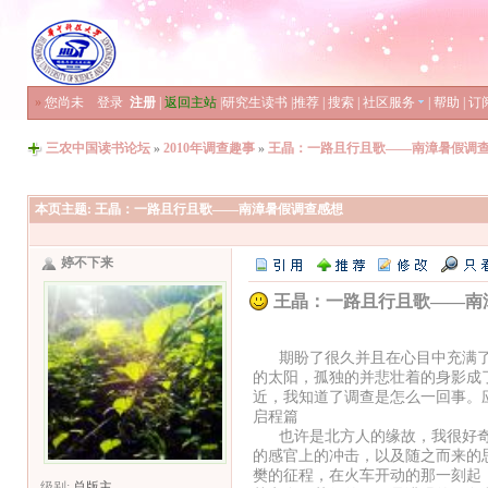
»
您尚未
登录
注册
|
返回主站
|
研究生读书
|
推荐
|
搜索
|
社区服务
|
帮助
|
订
三农中国读书论坛
»
2010年调查趣事
»
王晶：一路且行且歌——南漳暑假调
本页主题:
王晶：一路且行且歌——南漳暑假调查感想
婷不下来
王晶：一路且行且歌——南
期盼了很久并且在心目中充满了
的太阳，孤独的并悲壮着的身影成
近，我知道了调查是怎么一回事。
启程篇
也许是北方人的缘故，我很好奇
的感官上的冲击，以及随之而来的
樊的征程，在火车开动的那一刻起
级别:
总版主