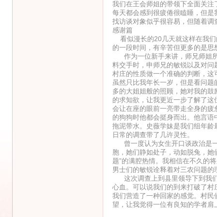
我们在王会师姐的带领下全面关注
每天都会感到很疲倦很瞌睡，但是
找访谈对象似乎很容易，但随着调
感谢篇
看似漫长的20几天就这样在我们
的一段时间，有辛苦但更多的是思
作为一位新手来讲，师兄师姐所
料交手时，申师兄的敏锐以及对问
村庄的性质做一个准确的判断，这
虽然只比我年长一岁，但是看问题
多的大姐姐般的照顾，她对我的鼓
的求知欲，让我更近一步了解了这
会让在座的眼前一亮带走全身的疲
的狗狗时他都会挺身而出。他言语
拖泥带水。史薇学妹是我们组年龄
日常的调查带了几许灵性。
曾一度认为女生开口谈政治是一件
胞，她们静如处子，动如脱兔，她们
题”的满腔热情。我相信在不久的
男士们的敏锐诠释着对三农问题的
这次调查上到县里领导下到我们
心血。可以说我们的到来打破了村
我们营造了一种回家的感觉。村民
望，让我觉得一位有良知的学者肩