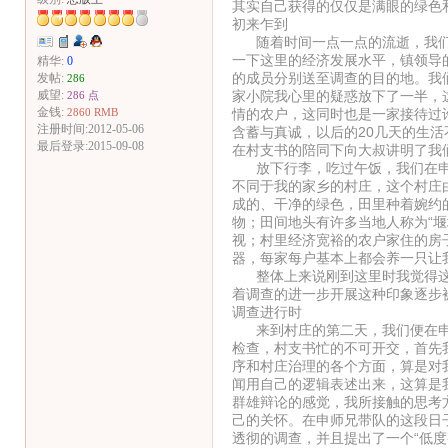
其实自己获得的仅仅是满眼的绿色
初来乍到
随着时间一点一点的流逝，我们
一下这里的经济发展水平，镇领导
精华:
0
的成员分别送至调查的目的地。我
发帖:
286
家小院我心里的疑惑放下了一半，
威望:
286 点
金钱:
情的农户，这同时也是一家接待过
2860 RMB
注册时间:2012-05-06
含蓄与真诚，以后的20几天的生
最后登录:2015-09-08
在村支书的陪同下向大叔讲明了我
放下行李，吃过午饭，我们在申
不同于我的家乡的村庄，这个村庄
成的、干净的绿色，田里种着婉约
物；田间地头有许多当地人称为“
视；村里经济宽裕的农户家住的房
器，每家每户基本上都会养一只让
整体上来说刚到这里时我觉得这
着调查的进一步开展这种印象逐步
调查进行时
来到村庄的第二天，我们便在申
检查，村支书忙的不可开交，首先
序和村庄治理的各个方面，算是对
闻用自己的逻辑表述出来，这算是
群雄辩论的感觉，我所接触的思考
己的关怀。在申师兄带队的这段日
透彻的调查，并且提出了一个“低