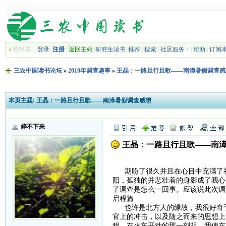
»
您尚未
登录
注册
|
返回主站
|
研究生读书
|
推荐
|
搜索
|
社区服务
|
帮助
|
订阅
三农中国读书论坛
»
2010年调查趣事
»
王晶：一路且行且歌——南漳暑假调查感
本页主题:
王晶：一路且行且歌——南漳暑假调查感想
婷不下来
王晶：一路且行且歌——南
期盼了很久并且在心目中充满了神
阳，孤独的并悲壮着的身影成了我心
了调查是怎么一回事。应该说此次调
启程篇
也许是北方人的缘故，我很好奇于
官上的冲击，以及随之而来的思想上
程，在火车开动的那一刻起，我便在