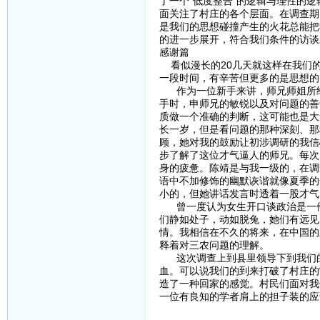
了一个“低度整合”的逻辑与理性的
面关注了村庄的各个层面。在调查期
是我们的思想碰撞产生的火花总能把
的进一步展开，符合我们条件的访谈
感谢篇
看似漫长的20几天就这样在我们的
一段时间，有辛苦但更多的是思想的
作为一位新手来讲，师兄师姐所给
手时，申师兄的敏锐以及对问题的善
质做一个准确的判断，这可能也是大
长一岁，但是看问题的那种深刻、那
顾，她对我的鼓励让初涉调研的我信
步了解了这位才气逼人的师兄。每次
身的疲惫。陈靖是与我一级的，在调
语中不加修饰的幽默诙谐就像夏季的
小的，但她讲话发言时透着一股才气
曾一度认为女生开口谈政治是一件
们静如处子，动如脱兔，她们有远见
情。我相信在不久的将来，在中国的
释着对三农问题的理解。
这次调查上到县里领导下到我们的
血。可以说我们的到来打破了村庄的
造了一种回家的感觉。村民们面对我
一位有良知的学者肩上的担子装的应