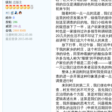
级别:
总版主
得的仅仅是满眼的绿色和流动着的宜
初来乍到
随着时间一点一点的流逝，我们的
这里的经济发展水平，镇领导的接待
精华:
0
别送至调查的目的地。我们小组有幸
发帖:
286
威望:
的疑惑放下了一半，这户农家便是我
286 点
金钱:
2860 RMB
时也是一家接待过许多领导和调研团
注册时间:2012-05-06
20几天的生活不得不印证了大叔大
最后登录:2015-09-08
叔讲明了我们这六个年轻人的来意，
放下行李，吃过午饭，我们在申师
于我的家乡的村庄，这个村庄由几个
净的绿色，田里种着婉约的貌似杂草
许多当地人称为“堰塘”的平静的水
户家住的房子都是二层小楼———坡
一只让我们这些外来者花容失色的狗
整体上来说刚到这里时我觉得这里
查的进一步开展这种印象逐步被一点
调查进行时
来到村庄的第二天，我们便在申师
查，村支书忙的不可开交，首先我们
庄治理的各个方面，算是对我们初步
逻辑表述出来，这算是我们的小组会
觉，我所接触的思考方式、问题视角
兄带队的这段日子（申师兄后期回学