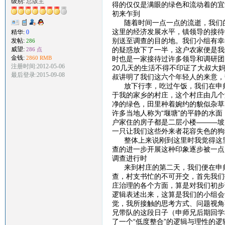
级别:
总版主
得的仅仅是满眼的绿色和流动着的宜
初来乍到
随着时间一点一点的流逝，我们的
这里的经济发展水平，镇领导的接待
精华:
0
别送至调查的目的地。我们小组有幸
发帖:
286
的疑惑放下了一半，这户农家便是我
威望:
286 点
金钱:
时也是一家接待过许多领导和调研团
2860 RMB
注册时间:2012-05-06
20几天的生活不得不印证了大叔大
最后登录:2015-09-08
叔讲明了我们这六个年轻人的来意，
放下行李，吃过午饭，我们在申师
于我的家乡的村庄，这个村庄由几个
净的绿色，田里种着婉约的貌似杂草
许多当地人称为“堰塘”的平静的水
户家住的房子都是二层小楼———坡
一只让我们这些外来者花容失色的狗
整体上来说刚到这里时我觉得这里
查的进一步开展这种印象逐步被一点
调查进行时
来到村庄的第二天，我们便在申师
查，村支书忙的不可开交，首先我们
庄治理的各个方面，算是对我们初步
逻辑表述出来，这算是我们的小组会
觉，我所接触的思考方式、问题视角
兄带队的这段日子（申师兄后期回学
了一个“低度整合”的逻辑与理性的