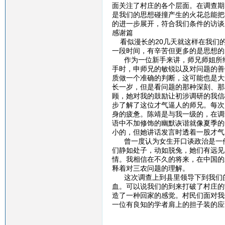
面关注了村庄的各个层面。在调查期
是我们的思想碰撞产生的火花总能把
的进一步展开，符合我们条件的访谈
感谢篇
看似漫长的20几天就这样在我们的
一段时间，有辛苦但更多的是思想的
作为一位新手来讲，师兄师姐所给
手时，申师兄的敏锐以及对问题的善
质做一个准确的判断，这可能也是大
长一岁，但是看问题的那种深刻、那
顾，她对我的鼓励让初涉调研的我信
步了解了这位才气逼人的师兄。每次
身的疲惫。陈靖是与我一级的，在调
语中不加修饰的幽默诙谐就像夏季的
小的，但她讲话发言时透着一股才气
曾一度认为女生开口谈政治是一件
们静如处子，动如脱兔，她们有远见
情。我相信在不久的将来，在中国的
释着对三农问题的理解。
这次调查上到县里领导下到我们的
血。可以说我们的到来打破了村庄的
造了一种回家的感觉。村民们面对我
一位有良知的学者肩上的担子装的应