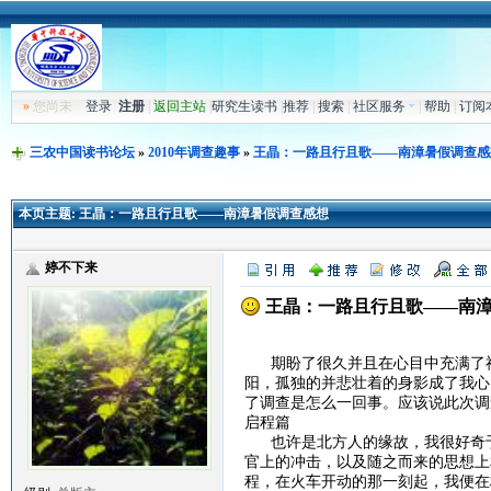
»
您尚未
登录
注册
|
返回主站
|
研究生读书
|
推荐
|
搜索
|
社区服务
|
帮助
|
订阅
三农中国读书论坛
»
2010年调查趣事
»
王晶：一路且行且歌——南漳暑假调查感
本页主题:
王晶：一路且行且歌——南漳暑假调查感想
婷不下来
王晶：一路且行且歌——南
期盼了很久并且在心目中充满了神
阳，孤独的并悲壮着的身影成了我心
了调查是怎么一回事。应该说此次调
启程篇
也许是北方人的缘故，我很好奇于
官上的冲击，以及随之而来的思想上
程，在火车开动的那一刻起，我便在