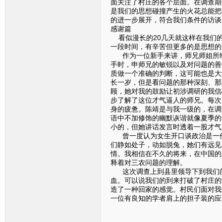
面关注了村庄的各个层面。在调查期
是我们的思想碰撞产生的火花总能把
的进一步展开，符合我们条件的访谈
感谢篇
看似漫长的20几天就这样在我们的
一段时间，有辛苦但更多的是思想的
作为一位新手来讲，师兄师姐所给
手时，申师兄的敏锐以及对问题的善
质做一个准确的判断，这可能也是大
长一岁，但是看问题的那种深刻、那
顾，她对我的鼓励让初涉调研的我信
步了解了这位才气逼人的师兄。每次
身的疲惫。陈靖是与我一级的，在调
语中不加修饰的幽默诙谐就像夏季的
小的，但她讲话发言时透着一股才气
曾一度认为女生开口谈政治是一件
们静如处子，动如脱兔，她们有远见
情。我相信在不久的将来，在中国的
释着对三农问题的理解。
这次调查上到县里领导下到我们的
血。可以说我们的到来打破了村庄的
造了一种回家的感觉。村民们面对我
一位有良知的学者肩上的担子装的应