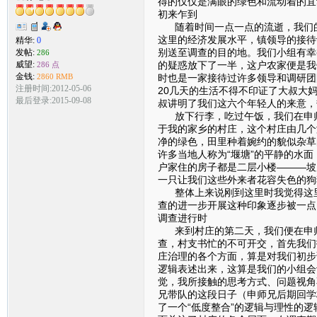
得的仅仅是满眼的绿色和流动着的宜
初来乍到
随着时间一点一点的流逝，我们的
这里的经济发展水平，镇领导的接待
精华:
0
别送至调查的目的地。我们小组有幸
发帖:
286
的疑惑放下了一半，这户农家便是我
威望:
286 点
金钱:
时也是一家接待过许多领导和调研团
2860 RMB
注册时间:2012-05-06
20几天的生活不得不印证了大叔大
最后登录:2015-09-08
叔讲明了我们这六个年轻人的来意，
放下行李，吃过午饭，我们在申师
于我的家乡的村庄，这个村庄由几个
净的绿色，田里种着婉约的貌似杂草
许多当地人称为“堰塘”的平静的水
户家住的房子都是二层小楼———坡
一只让我们这些外来者花容失色的狗
整体上来说刚到这里时我觉得这里
查的进一步开展这种印象逐步被一点
调查进行时
来到村庄的第二天，我们便在申师
查，村支书忙的不可开交，首先我们
庄治理的各个方面，算是对我们初步
逻辑表述出来，这算是我们的小组会
觉，我所接触的思考方式、问题视角
兄带队的这段日子（申师兄后期回学
了一个“低度整合”的逻辑与理性的