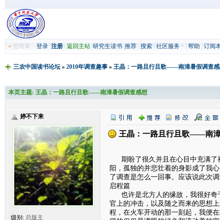
»
您尚未
登录
注册
|
返回主站
|
研究生读书
|
推荐
|
搜索
|
社区服务
|
帮助
|
订阅
三农中国读书论坛
»
2010年调查趣事
»
王晶：一路且行且歌——南漳暑假调查感
本页主题:
王晶：一路且行且歌——南漳暑假调查感想
婷不下来
王晶：一路且行且歌——南
期盼了很久并且在心目中充满了神
阳，孤独的并悲壮着的身影成了我心
了调查是怎么一回事。应该说此次调
启程篇
也许是北方人的缘故，我很好奇于
官上的冲击，以及随之而来的思想上
程，在火车开动的那一刻起，我便在
级别:
总版主