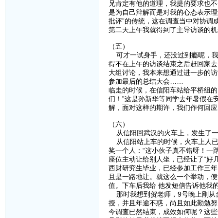
兄肯定有他的道理，我提的要求也不
是为自己辩解而是对我的心态表示理
批评”的传统，这在调查当中对协调
第二天上午我就得到了主导访谈的机
（五）
可才一试身手，还没过到瘾呢，我的
得不在上午的访谈结束之后赶回家去
大组讨论，我本来想通过进一步的访
参加最后的总结大会……
临走的时候，在信阳车站给平桥组的
们！”这是孙新华等同学去年暑假在
解，面对这样的期许，我们作何回应
（六）
从信阳回武汉的火车上，发生了一
从信阳站上车的时候，火车上人已
奖一个人：“这小伙子真不错呀！一
座位主动让给别人坐，已经让了“好
西财研究生毕业，已经参加工作三年
且是一路地让。就这么一个举动，便
值。下车后我给 他发短信告诉他我
那时我想到贺老师，9号晚上刚从台
授，并且年逾不惑，尚且如此勤勉努
今调查已然结束，成效如何呢？这些