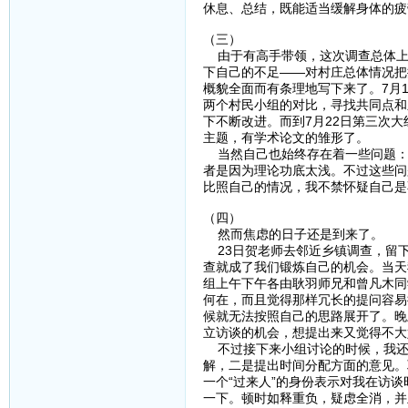
休息、总结，既能适当缓解身体的疲
（三）
由于有高手带领，这次调查总体上
下自己的不足——对村庄总体情况把
概貌全面而有条理地写下来了。7月1
两个村民小组的对比，寻找共同点和
下不断改进。而到7月22日第三次
主题，有学术论文的雏形了。
当然自己也始终存在着一些问题：
者是因为理论功底太浅。不过这些问
比照自己的情况，我不禁怀疑自己是
（四）
然而焦虑的日子还是到来了。
23日贺老师去邻近乡镇调查，留下
查就成了我们锻炼自己的机会。当天
组上午下午各由耿羽师兄和曾凡木同
何在，而且觉得那样冗长的提问容易
候就无法按照自己的思路展开了。晚
立访谈的机会，想提出来又觉得不大
不过接下来小组讨论的时候，我还
解，二是提出时间分配方面的意见。
一个“过来人”的身份表示对我在访
一下。顿时如释重负，疑虑全消，并