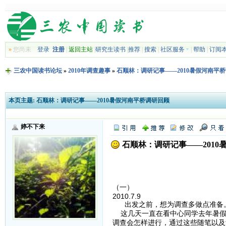
»
您尚未
登录
注册
|
返回主站
|
研究生读书
|
推荐
|
搜索
|
社区服务
|
帮助
|
订阅
三农中国读书论坛
»
2010年调查趣事
»
石顺林：调研记事——2010暑假河南平
本页主题:
石顺林：调研记事——2010暑假河南平桥调研回顾
婷不下来
石顺林：调研记事——2010
（一）
2010.7.9
出发之前，想为调查多做点准备
这几天一直在看中心同学去年暑假
调查会怎样进行，通过这些随笔以及