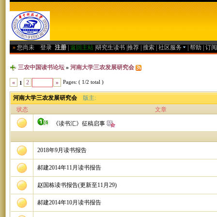
»
您尚未
登录
注册
|
返回主站
|
研究生读书
|
推荐
|
搜索
|
社区服务
|
帮助
|
订阅
三农中国读书论坛
»
河南大学三农发展研究会
Pages: ( 1/2 total )
«
2
»
1
河南大学三农发展研究会
版主:
状态
文章
《读书汇》征稿启事
2018年9月读书报告
郝建2014年11月读书报告
赵国栋读书报告(更新至11月29)
郝建2014年10月读书报告