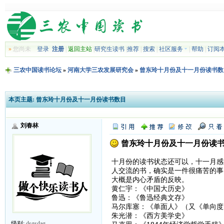
»
您尚未
登录
注册
|
返回主站
|
研究生读书
|
推荐
|
搜索
|
社区服务
|
帮助
|
订阅
三农中国读书论坛
»
河南大学三农发展研究会
»
曾东玲十月份及十一月份读书数
本页主题:
曾东玲十月份及十一月份读书数目
刘春林
曾东玲十月份及十一月份读
十月份的读书状态还可以，十一月感
人交流的书，确实是一件很痛苦的事
大概是内心矛盾的反映。
黄仁宇：《中国大历史》
鲁迅：《鲁迅经典文存》
马尔库塞：《单面人》（又《单向度
朱光潜：《西方美学史》
级别:
dsgsdag