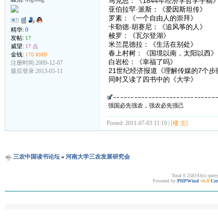
马克思：《1844年经济学哲学手稿
亚伯拉罕·派斯：《爱因斯坦传》
罗素：《一个自由人的崇拜》
卡勒德·胡赛尼：《追风筝的人》
精华:
0
梭罗：《瓦尔登湖》
发帖:
17
米兰昆德拉：《生活在别处》
威望:
17 点
春上村树：《国境以南，太阳以西》
金钱:
170 RMB
白岩松：《幸福了吗》
注册时间:2009-12-07
21世纪经济报道《理解传媒的7个步
最后登录:2013-05-11
同时又读了四书中的《大学》
强国必先强农，强农必先强己
Posted: 2011-07-03 11:19 |
[楼 主]
三农中国读书论坛
»
河南大学三农发展研究会
Total 0.258143(s) quer
Powered by
PHPWind
v6.0
Cer