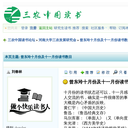
»
您尚未
登录
注册
|
返回主站
|
研究生读书
|
推荐
|
搜索
|
社区服务
|
帮助
|
订阅
三农中国读书论坛
»
河南大学三农发展研究会
»
曾东玲十月份及十一月份读书数
本页主题:
曾东玲十月份及十一月份读书数目
刘春林
曾东玲十月份及十一月份读
十月份的读书状态还可以，十一月感
人交流的书，确实是一件很痛苦的事
大概是内心矛盾的反映。
黄仁宇：《中国大历史》
鲁迅：《鲁迅经典文存》
马尔库塞：《单面人》（又《单向度
朱光潜：《西方美学史》
级别:
dsgsdag