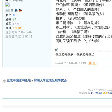
马克思：《1844年经济学哲学手稿
亚伯拉罕·派斯：《爱因斯坦传》
罗素：《一个自由人的崇拜》
卡勒德·胡赛尼：《追风筝的人》
精华:
0
梭罗：《瓦尔登湖》
发帖:
17
米兰昆德拉：《生活在别处》
威望:
17 点
春上村树：《国境以南，太阳以西》
金钱:
170 RMB
白岩松：《幸福了吗》
注册时间:2009-12-07
21世纪经济报道《理解传媒的7个步
最后登录:2013-05-11
同时又读了四书中的《大学》
强国必先强农，强农必先强己
Posted: 2011-07-03 11:19 |
[楼 主]
三农中国读书论坛
»
河南大学三农发展研究会
Total 0.316287(s) quer
Powered by
PHPWind
v6.0
Cer