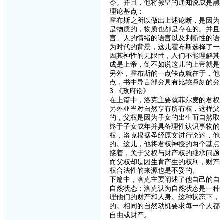
令。并且，他将教皇的通知说成是黑
理论基点：
霍布斯之所以做出上述论断，是因为
是物质的，物质也都是存在的。并且
言、人的情绪的语言以及判断性的语
为时代的背景，这儿霍布斯选择了一
因其神性的无限性，人们不能理解其
成是上帝，倒不如说这儿的上帝就是
另外，霍布斯的一点缺点就在于，他
点，书中导言部分具有比较深刻的分
3.《政府论》
在上篇中，洛克主要就菲尔麦的君权
另外亚当对自然享有所有权，这样父
的，父权是因为子女的出生而自然取
终于子女成年并具备理性认识事物的
权，洛克根据圣经原文进行论述，他
的。这儿，他将君权神授的两个基点
接着，关于父权与财产权的继承问题
而父权却是因生育产生的权利，财产
权合法性的来源也是不妥的。
下篇中，洛克主要阐述了他自己的自
自然状态：洛克认为自然状态是一种
理他们的财产和人身。这种状态下，
的。相同的自然动机要求每一个人都
自由或财产。