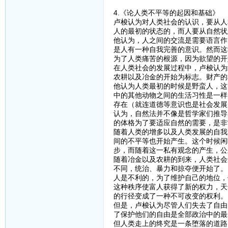
4.《论人类不平等的起因和基础》
卢梭认为对人类社会的认识，要从人
人的最初的状态的，而人要从自然状
他认为，人之间的交流是需要语言作
是人有一种自我完善的意识。然而这
为了人类痛苦的根源，因为欲望的开
在人类社会的发展过程中，卢梭认为
农耕以及冶金的开始为标志。财产的
他认为人类最初的时候是野蛮人，这
中的其他动物之间的生活习性是一样
存在（就连道德等意识也是社会发展
认为，自然法并不像是哲学家们推导
的体格为了要适应自然的需要，是非
随着人类的增多以及人类发展的自我
间的不平等也开始产生。这个时候闲
步，而随着这一私有观念的产生，公
随着冶金以及农耕的到来，人类社会
不同，统治、暴力和掠夺便开始了。
人是不利的，为了维护自己的地位，
这种秩序使富人获得了新的权力，天
的行径变成了一种不可改变的权利。
但是，卢梭认为尽管人们失去了自由
了保护他们的自由是全部政治中的最
但人类走上的终究是一条堕落的道路