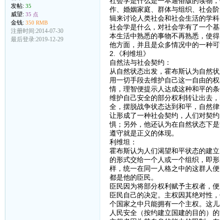
社会学是什么是一本通俗版的读物，
发帖:
35
作、婚姻家庭、群体与组织、社会阶
威望:
35 点
辑来讨论人类社会和社会生活的学科
金钱:
350 RMB
社会学是什么，对社会学有了一个基
注册时间:2014-07-30
本生活中熟悉的事物不再熟悉，使得
最后登录:2019-12-29
他方面，并且是众多情况中的一种可
2.《利维坦》
自然法与社会契约：
从自然状态出发，霍布斯认为自然状
用一切手段去维护自己这一自由的权
情，理智便提示人达成这种和平的条
维护自己安全的部分权利转让出去，
全，摆脱战争状态达到和平，自然律
让形成了一种社会契约，人们对契约
惧；另外，他还认为在自然状态下是
遵守就是正义的体现。
利维坦：
霍布斯认为人们渴望和平状态的建立
的形式交给一个人或一个组织，即形
样，统一在同一人格之中的这群人便
都是他的臣民。
臣民因为将部分权利赋予主权者，便
臣民自己的决定。主权因其绝对性，
个国家之中只能拥有一个主权。这儿
人民安全（按约建立国建的目的）的