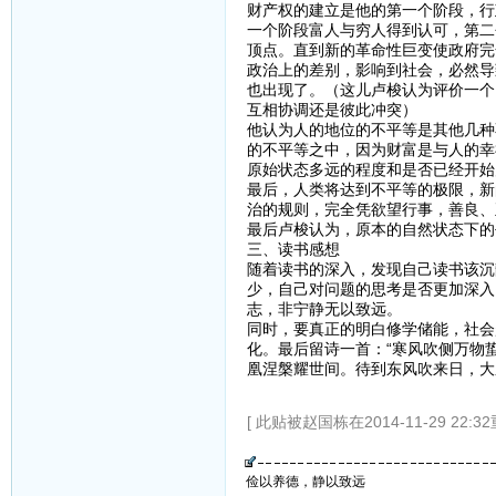
财产权的建立是他的第一个阶段，行
一个阶段富人与穷人得到认可，第二
顶点。直到新的革命性巨变使政府完
政治上的差别，影响到社会，必然导
也出现了。（这儿卢梭认为评价一个
互相协调还是彼此冲突）
他认为人的地位的不平等是其他几种
的不平等之中，因为财富是与人的幸
原始状态多远的程度和是否已经开始
最后，人类将达到不平等的极限，新
治的规则，完全凭欲望行事，善良、
最后卢梭认为，原本的自然状态下的
三、读书感想
随着读书的深入，发现自己读书该沉
少，自己对问题的思考是否更加深入
志，非宁静无以致远。
同时，要真正的明白修学储能，社会
化。最后留诗一首：“寒风吹侧万物
凰涅槃耀世间。待到东风吹来日，大鹏
[ 此贴被赵国栋在2014-11-29 22:3
俭以养德，静以致远