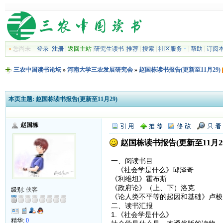
»
您尚未
登录
注册
|
返回主站
|
研究生读书
|
推荐
|
搜索
|
社区服务
|
帮助
|
订阅
三农中国读书论坛
»
河南大学三农发展研究会
»
赵国栋读书报告(更新至11月29)
本页主题:
赵国栋读书报告(更新至11月29)
赵国栋
赵国栋读书报告(更新至11月29
一、阅读书目
《社会学是什么》邱泽奇
《利维坦》霍布斯
《政府论》（上、下）洛克
级别:
侠客
《论人类不平等的起因和基础》卢梭
二、读书汇报
1.《社会学是什么》
精华:
0