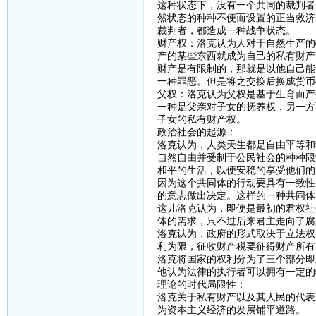
这种状态下，没有一个共同的裁判者
然状态的种种不便而设置的正当救济
裁判者，都造成一种战争状态。
财产权：洛克认为人对于自然生产的
产的某些东西就成为自己的私有财产
财产是有限制的，那就是以他自己能
一种罪恶。但是将之交换后换成货币
父权：洛克认为父权是基于生育而产
一种是父亲对子女的抚养权，另一方
子女的私有财产权。
政治社会的起源：
洛克认为，人类天生都是自由平等和
自然自由并受制于公民社会的种种限
和平的生活，以便安稳的享受他们的
因为这个共同体的行动要具有一致性
的意志做出决定。这样的一种共同体
这儿洛克认为，即便是最初的君权社
体的需求，只不过后来君主走向了腐
洛克认为，政府的形式取决于立法权
利为限，征收财产税要征得财产所有
洛克将国家的权利分为了三个部分即
他认为法律的执行者可以拥有一定的
理论的时代局限性：
洛克关于私有财产以及其人民的代表
为资本主义经济的发展铺平道路。