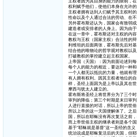
主权者因为其自身的能力的限制，在
权利赋予他们，使他们本身在允许的
主权者拥有达到人们赋予其主权时的
性命以及个人通过合法的劳动、在不
另外霍布斯还认为，国家会有致弱或
建造者或安排者的人身上。因为由于
在这一章中，霍布斯还对主权的内容
教权与王权（国家主权）合法性的辩
利维坦的后面两张，霍布斯先后对基
结合他的唯物论的哲学观对教权以及
打破教权的掌控建立起主权国家。
上帝国（天国）：因为前面论述到每
每个人的能力的相近，要达到一种和
一个人都无以抵抗的力量，他就有理
有人拥有权利。因其主权者地位的自
样，圣经上面因为是上帝以及其在世
摩西与犹太人建立的。
霍布斯将圣经上将世界分为了三个时
审判的降临；第三个时期是末日审判
人进行直接的对话，所以上帝的世俗
所以上帝的这一天国便解体了。之后
国，所以在耶稣没有再次复活之前，
而上帝世俗主权的继承者则是各个国
基于“耶稣就是基督”这一圣经的含
统治说成是耶稣复活后的天国，但耶