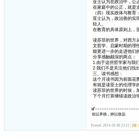
亚士认为在政治中，公
在家庭中的公正，就是
（四）现实政体与教育
亚士认为，政治善的实
轻人。
在教育的具体原则上，
读苏菲的世界，对西方
文哲学、启蒙时期的理
能更进一步的走进他们
分享感触颇深的两点：
1.由于这些哲学家与
2.我们不是关注他们
三、读书感想：
这个月读书因为前面花
有就是读亚士的伦理学
读苏菲的世界的时候，
下个月打算继续读政治
俭以养德，静以致远
Posted: 2014-10-30 23:12 |
[楼 