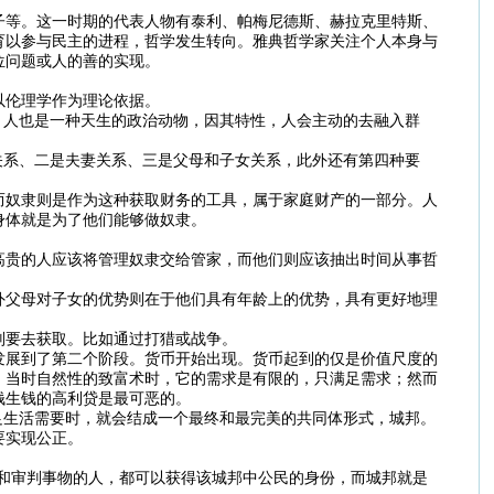
子等。这一时期的代表人物有泰利、帕梅尼德斯、赫拉克里特斯、
育以参与民主的进程，哲学发生转向。雅典哲学家关注个人本身与
位问题或人的善的实现。
以伦理学作为理论依据。
，人也是一种天生的政治动物，因其特性，人会主动的去融入群
关系、二是夫妻关系、三是父母和子女关系，此外还有第四种要
而奴隶则是作为这种获取财务的工具，属于家庭财产的一部分。人
身体就是为了他们能够做奴隶。
高贵的人应该将管理奴隶交给管家，而他们则应该抽出时间从事哲
外父母对子女的优势则在于他们具有年龄上的优势，具有更好地理
则要去获取。比如通过打猎或战争。
发展到了第二个阶段。货币开始出现。货币起到的仅是价值尺度的
，当时自然性的致富术时，它的需求是有限的，只满足需求；然而
钱生钱的高利贷是最可恶的。
足生活需要时，就会结成一个最终和最完美的共同体形式，城邦。
要实现公正。
和审判事物的人，都可以获得该城邦中公民的身份，而城邦就是