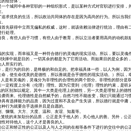
的组合体”。
是一个城邦中各种官职的一种组织形式，是以某种方式对官职进行安排，
在。
了追求优良的生活，所以政治共同体的存在是因为高尚的行为。所以当我
位。
须首先获得中立而无偏私的权威，这时，就该依赖法律进行统治，理由有
进行处理。
善良，有些人由于习惯，有些人由于教育，所以立法者要用高尚的动机鼓
：
福的实现，而幸福又是一种符合德行的灵魂的现实活动。所以，要以灵魂
为和抉择中就是目的，一切其余的都是为了它而活动。而如果目的是众多的
为人所实行的。
的善，是行为的目的，是终极的和自足的。把幸福具体一些，以人为例，因
生命，使生命优美的是德性，所以善就是合乎德性的现实活动。）所以，
里，人是有灵魂的，灵魂分为非理性的合理性的两个部分。非理性的部分是
在一定程度上分有（伦理）理性。因为它受到（伦理）理性的约束，是听
灵魂的区别加以规定。其中一大类是伦理上的德性，另一大类是理智上的德
沿袭而来。伦理德性是自然赋予的，自然习性不能改变，我们只能通过习
种具有选择能力的品质，因为过度和不及会产生失误，所以德行就是中庸
这种行为就要合乎选择并且是自愿的。
制、慷慨、大方、大度、温和、友谊、知羞等。
性是笼统的未加划分的品质，公正是关于他人的，关心他人的善。另外，公
德性对待他人，这个人才是善良的人。
的公正和矫正性的公正以及人与人之间的在相等条件下进行的交往中的公