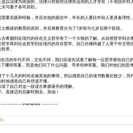
正是以法律为依据的，法律只对那些法律所适用的人才存在（不包括外邦
丈夫与妻子各司其职。
：
现需要实践和经验，并且在他的观念中，年长的人要比年轻人更具备理性
亚士阐述的教育的原则，并且将教育分为了7岁前与七岁后两个阶段。
从古希腊到近现代的存在主义哲学有了一个大致的了解。从自然哲学到古
性哲学再到社会哲学到近现代的存在哲学。自己仿佛跨越了人类千年文明
的世界。
我们生活的年代不同，文化不同，我们应该先试着了解每一位哲学家给自己
找出了哪些答案，而是他们问了什么问题、寻求何种答案。我们对他们的思
费了十几天的时间去做其他的事情，所以感觉自己的读书数量比较少，另
的时候感觉自己有些读不懂。
加深了自己对这一段读古希腊著作的理解。
学。直接迈到启蒙时期去。加油！
主]