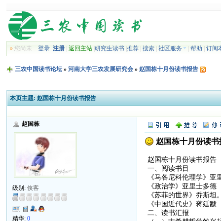
»
您尚未
登录
注册
|
返回主站
|
研究生读书
|
推荐
|
搜索
|
社区服务
|
帮助
|
订阅
三农中国读书论坛
»
河南大学三农发展研究会
»
赵国栋十月份读书报告
本页主题:
赵国栋十月份读书报告
赵国栋
赵国栋十月份读书
赵国栋十月份读书报告
一、阅读书目
《马各尼科伦理学》亚
《政治学》亚里士多德
级别:
侠客
《苏菲的世界》乔斯坦
《中国近代史》蒋廷黻
二、读书汇报
精华:
0