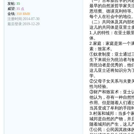
（一）古希腊哲学的兴
发帖:
35
最早的自然派哲学家关
威望:
35 点
恩培窦、德谟克利特等
金钱:
350 RMB
每个人在社会中的地位
注册时间:2014-07-30
（二）共同体及其内部
最后登录:2019-12-29
这儿的共同体是亚里士
1.人的特性：在亚士
体。
2.家庭：家庭是第一
素：致富术。
①奴隶制度：亚士通过
生下来就分为统治者与
而统治者是优秀的，他
这儿亚士还将知识分为
学。
②父母子女关系与夫妻
性与经验。
③财产和致富术：亚士
他认为，存有一种自然
作用。但是随着人们通
当其变成了牟利的手段
3.村落和城邦：当多
城邦是自然的产物，并
随着城邦的产生，这儿
①公民：公民因其政体