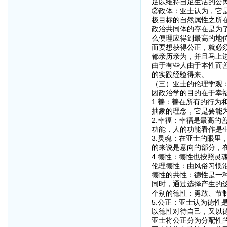
足以维持自足生活的公民
②政体：亚士认为，它
极目标的自然属性之所
政治共同体的存在是为
么便理应得到最高的地
而要想获得公正，就必
都亲历亲为，并且马上
由于有些人由于本性而
的实践经验得来。
（三）亚士的伦理学观
因政治学的目的在于幸
1.善：善在所有的行
抽象的理念，它是要能
2.幸福：幸福是最高
功能，人的功能看作是
3.灵魂：在亚士的眼
的来说是意向的部分，
4.德性：德性也按照
伦理德性：由风俗习惯
德性的共性：德性是一
同时，通过选择产生的
个别的德性：勇敢、节
5.公正：亚士认为德
以德性对待自己，又以
亚士将公正分为分配性