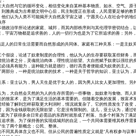
起：
注大自然与它的循环变化，相信变化来自某种基本物质。如水、空气、原
。到雅典成为古希腊文明中心后，民主制度正在形成，人民需要足够的教
。他们认为人类不可能揭开大自然及宇宙之谜，宁愿关心人在社会中的地
秩序
多德政治学所论述的家庭、城邦，而其内部秩序则与其伦理学密切结合，
眼里，宇宙万物都是追求善的，人的一切行为也是为了它所追求的善；另外
个满足人的日常生活需要而自然形成的共同体。家庭有三种关系：一是主奴
三个假设，论述了奴隶制度的合理性，他认为人的生存要获取某些财务，
被统治者之分，灵魂统治肉体，理性统治欲望。大自然赋予奴隶以强壮的
们必须具有能力，这种能力就是德行，德行高贵者便能成为奴隶的主人。
了两部分，一种是统治奴隶的技术，一种是关于哲学的知识，亚士认为，
关系：亚士认为，男人天生是优于女人的，因为男人比女人更加理性。另
认为，大自然会天然的为人的生存所需的一些事物，如奴隶与食物。而人
性的致富术，是为了满足生活的基本需要的。但随着交换的发展，致富术
过经验了解到怎样获取更大利润时，情况就复杂了。它的性质发生了改变
时，因为金钱获取的无限欲望，它是没有限制的。这儿，亚士认为，通过
个家庭为了获得多余日常必需品的东西时就形成了村落。当多个村落为了满
且追求善。为了保持善的实现或城邦的自足，一个共同体需要维其秩序需
产生了两个新概念：公民、整体。
的不同其具体含义也不同。但从公民的普遍性质定义就是“凡有权参与议事