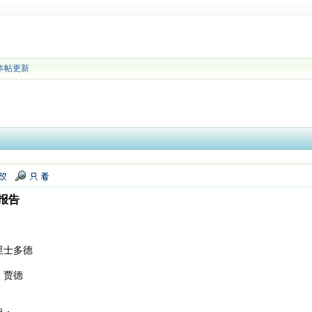
本帖更新
报告
里士多德
。贾德