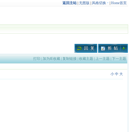
返回主站
|
无图版
|
风格切换
|
Home首页
打印
|
加为IE收藏
|
复制链接
|
收藏主题
|
上一主题
|
下一主题
小
中
大