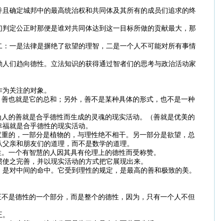
并且确定城邦中的最高统治权和共同体及其所有的成员们追求的终
们判定公正时那便是谁对共同体达到这一目标所做的贡献最大，那
二：一是法律是摒绝了欲望的理智，二是一个人不可能对所有事情
励人们趋向德性。立法知识的获得通过智者们的思考与政治活动家
作为关注的对象。
，善也就是它的总和；另外，善不是某种具体的形式，也不是一种
为人的善就是合乎德性而生成的灵魂的现实活动。（善就是优美的
幸福就是合乎德性的现实活动。
双重的，一部分是植物的，与理性绝不相干。另一部分是欲望，总
从父亲和朋友们的道理，而不是数学的道理。
性。一个有智慧的人因其具有伦理上的德性而受称赞。
惯使之完善，并以现实活动的方式把它展现出来。
，是对中间的命中。它受到理性的规定，是最高的善和极致的美。
正不是德性的一个部分，而是整个的德性，因为，只有一个人不但
正。