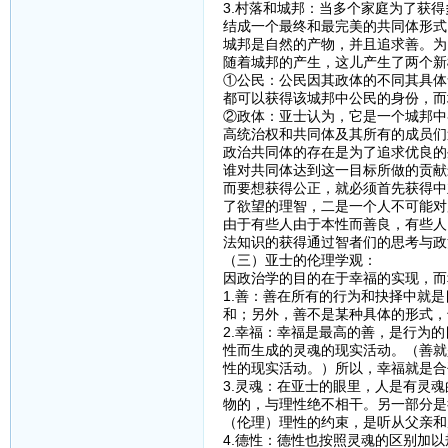
3.村落和城邦：当多个家庭为了获
结成一个最终和最完美的共同体形式
城邦是自然的产物，并且追求善。为
随着城邦的产生，这儿产生了两个新
①公民：公民因其政体的不同其具体
都可以获得该城邦中公民的身份，而
②政体：亚士认为，它是一个城邦中
高统治权和共同体及其所有的成员们
政治共同体的存在是为了追求优良的
谁对共同体达到这一目标所做的贡献
而要想获得公正，就必须首先获得中
了欲望的理智，二是一个人不可能对
由于有些人由于本性而善良，有些人
法知识的获得通过智者们的思考与政
（三）亚士的伦理学观：
因政治学的目的在于幸福的实现，而
1.善：善在所有的行为和抉择中就
和；另外，善不是某种具体的形式，
2.幸福：幸福是最高的善，是行为
性而生成的灵魂的现实活动。（善就
性的现实活动。）所以，幸福就是合
3.灵魂：在亚士的眼里，人是有灵
物的，与理性绝不相干。另一部分是
（伦理）理性的约束，是听从父亲和
4.德性：德性也按照灵魂的区别加