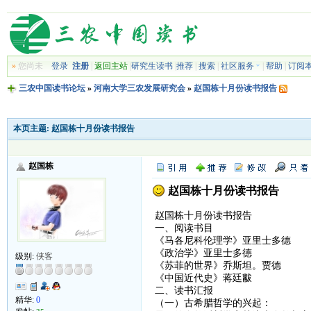
»
您尚未
登录
注册
|
返回主站
|
研究生读书
|
推荐
|
搜索
|
社区服务
|
帮助
|
订阅
三农中国读书论坛
»
河南大学三农发展研究会
»
赵国栋十月份读书报告
本页主题:
赵国栋十月份读书报告
赵国栋
赵国栋十月份读书报告
赵国栋十月份读书报告
一、阅读书目
《马各尼科伦理学》亚里士多德
《政治学》亚里士多德
级别:
侠客
《苏菲的世界》乔斯坦。贾德
《中国近代史》蒋廷黻
二、读书汇报
精华:
0
（一）古希腊哲学的兴起：