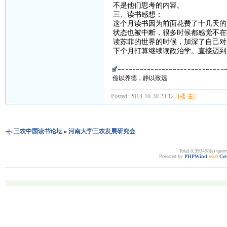
不是他们思考的内容。
三、读书感想：
这个月读书因为前面花费了十几天的
状态也被中断，很多时候都感觉不在
读苏菲的世界的时候，加深了自己对
下个月打算继续读政治学。直接迈到
俭以养德，静以致远
Posted: 2014-10-30 23:12 |
[楼 主]
三农中国读书论坛
»
河南大学三农发展研究会
Total 0.993458(s) quer
Powered by
PHPWind
v6.0
Cer