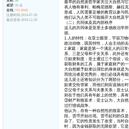
发帖:
35
最早的自然派哲学家关注大自然与它
威望:
35 点
表人物有泰利、帕梅尼德斯、赫拉克
金钱:
350 RMB
形成，人民需要足够的教育以参与民
注册时间:2014-07-30
他们认为人类不可能揭开大自然及宇
最后登录:2019-12-29
（二）共同体及其内部秩序
这儿的共同体是亚里士多德政治学所
据。
1.人的特性：在亚士眼里，宇宙万
政治动物，因其特性，人会主动的去
2.家庭：家庭是第一个满足人的日
系、三是父母和子女关系，此外还有
①奴隶制度：亚士通过三个假设，论
获取财务的工具，属于家庭财产的一
大自然赋予奴隶以强壮的身体就是为
而统治者是优秀的，他们必须具有能
这儿亚士还将知识分为了两部分，一
奴隶交给管家，而他们则应该抽出时
②父母子女关系与夫妻关系：亚士认
则在于他们具有年龄上的优势，具有
③财产和致富术：亚士认为，大自然
过打猎或战争。
他认为，存有一种自然性的致富术，
段。货币开始出现。货币起到的仅是
杂了。它的性质发生了改变，当时自
时，因为金钱获取的无限欲望，它是