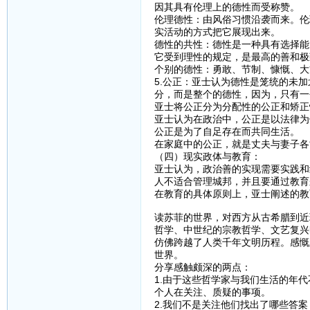
因其具有伦理上的德性而受称赞。
伦理德性：由风俗习惯沿袭而来。伦
实活动的方式把它展现出来。
德性的共性：德性是一种具有选择能
它受到理性的规定，是最高的善和极
个别的德性：勇敢、节制、慷慨、大
5.公正：亚士认为德性是笼统的未
分，而是整个的德性，因为，只有一
亚士将公正分为分配性的公正和矫正
亚士认为在政治中，公正是以法律为
公正是为了自足存在而共同生活。
在家庭中的公正，就是丈夫与妻子各
（四）现实政体与教育：
亚士认为，政治善的实现需要实践和
人不适合管理城邦，并且要通过教育
在教育的具体原则上，亚士阐述的教
读苏菲的世界，对西方从古希腊到近
哲学、中世纪的宗教哲学、文艺复兴
仿佛跨越了人类千年文明历程。感慨
世界。
分享感触颇深的两点：
1.由于这些哲学家与我们生活的年
个人在关注、质疑的事项。
2.我们不是关注他们找出了哪些答