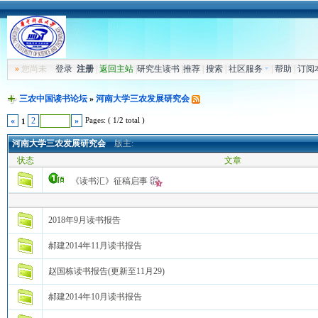
»
您尚未
登录
注册
|
返回主站
|
研究生读书
|
推荐
|
搜索
|
社区服务
|
帮助
|
订阅
三农中国读书论坛
»
河南大学三农发展研究会
Pages: ( 1/2 total )
«
2
»
1
河南大学三农发展研究会
版主:
状态
文章
《读书汇》征稿启事
2018年9月读书报告
郝建2014年11月读书报告
赵国栋读书报告(更新至11月29)
郝建2014年10月读书报告