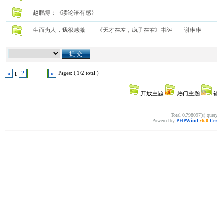
赵鹏博：《读论语有感》
生而为人，我很感激——《天才在左，疯子在右》书评——谢琳琳
Pages: ( 1/2 total )
«
2
»
1
开放主题
热门主题
Total 0.798097(s) quer
Powered by
PHPWind
v6.0
Cer