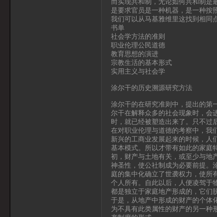
而实现共和制，无论如何共和制是
是要求官员是一种机器，是一种按
我们可以从马基雅维里这找到相同点，并
书单
社会学方法的准则
职业伦理公民道德
教育思想的演进
宗教生活的基本形式
实用主义与社会学
涂尔干的历史溯源研究方法
涂尔干的在研究准则中，提出的第
尔干在解释众多的社会现象时，会
时，就已经被塑造出来了。只不过
在对职业伦理与道德的考察中，我
新兴的工商业发展起来的时候，人
基本模式。所以才带有如此的家庭
初，财产与土地有关，或至少与地
神圣性，使公社制成为必要前提。
庭的集中化确立了世袭权力，使所
个人所有。自此以后，人便凌驾于
都是独立于家庭地产形成的，它们
于是，从地产中形成的财产的个体
为不具有此类属性的财产的另一种