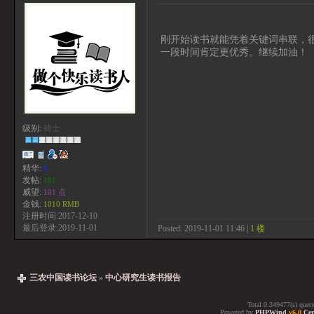
刚开始读书就能凭着关键词串联，
一段时间肯定更优秀。继续加油！
级别:
骑士
精华:
0
发帖:
101
威望:
101 点
金钱:
1010 RMB
注册时间:2017-12-10
最后登录:2019-11-01
Posted: 2019-11-01 11:46 |
1 楼
三农中国读书论坛
»
中心研究生读书报告
Total 0.349477(s) quer
Powered by
PHPWind
v6.0
Cer