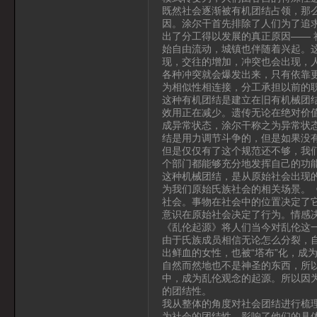
既然社会逐渐被有机团结占领，那
因。涂尔干首先排除了人们为了追
出了分工得以发展的真正原因——
始自由流动，城镇也伴随着兴起。
现，交往的增加，冲突也会出现，
各种冲突就会爆发出来，只有依靠
为相似性相连接，分工承担以前的
这种有机团结是建立在旧有机械团
效用正在减少。遗传无论在绝对价
成异常状态，涂尔干称之为异常状
结是用力调节斗争的，但是如果没
但是仅仅有了这个规范还不够，我
个部门都能够充分地发挥自己的功
这种机械团结，是从原始社会出现
为我们原始氏族社会的相关场景。
社会。事物在社会中的位置决定了
意识在原始社会决定了行为。情感
《乱伦起源》将人们当今对乱伦这
由于氏族成员相信无论怎么分裂，
出鲜血的女性，也被“塔布”化，成
自然而然地也不是神圣的东西，所
中，成为乱伦观念的起源。所以因
的团结性。
我从整体的角度对社会团结进行梳
为社会的团结性，影响了他们的具