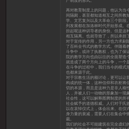
产制度的形式。
再对教育制度上的问题，他认为当
间隔阂，甚至都知道相互之间所教
学、文艺复兴以及大革命三个阶段
列发展都在加洛林时代开始形成。
担起呢这种训导者的身份。但是这
相互隔离。也就导致了，所以承担
对于宣传的作用，另一方也力求剔
了百科全书式的教学方式。伴随着
斗争中，或许了执教权，也为了保
院的教学方向也由以往的全面塑造
就造成了两个方向上的斗争，一个
在斗争的过程中，我们当今的模式
也都来源于此。
对于宗教生活的额讨论，更可以让
构成的统一体，这种信仰和衣柜将
切的本源，而且是这种力是非人格
人，并被人们一动物的形象加一现
社会性，这可以解释图腾制度的所
社会赋予的道德权威。人们对于氏
以在哀悼仪式上，体会出来。在仪
身力量的衰减，需要人们在集会中
裁。
我们的社会不可能建筑在完全虚幻