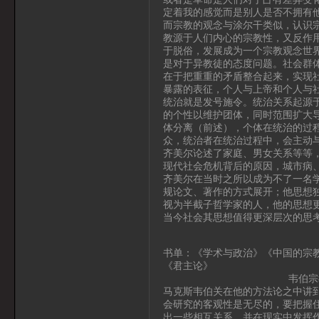
定着我的感觉而是别人是否不拥有
而宗教的观念与涂尔干类似，认识
教源于人们内心的宗教性，又反作
于脱俗，发展成为一个宗教观念世
是对于异教徒的态度问题。社会群
在于把重重的矛盾整合起来，实现
暴露的表征，个人与上帝和个人与
统治就是发号施令。统治关系起源
的个性以维护团体，同时范围扩大
体分离（前述），个体在统治的过
众，统治者在统治过程中，会主动与
齐美尔论述了家庭、男女关系等等
现代社会危机背后的原因，城市病
齐美尔在当时之所以成为不了一名
规论文、著作的方式展开；他思想
视为半截子哲学家的人，他的思想
当今社会其思想值得更深层次的思
书单：《学术与政治》《中国的宗
《君主论》
韦伯宗教社会学之
马克斯韦伯关在他的方法论之中讲
会研究的客观性是无尽的，要把握住
出一些相互关系，并在现实中发挥