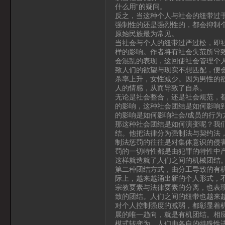
什么用”的疑问。
反之，当这种个人与社会的纽带过
强制性的还是强烈性的，都会抑制
原始民族最为常见。
当社会与个人的纽带过严过松，即
样的影响。作者将有社会失范所导
会混乱的表现，这回使社会管理个
致人们的欲望与现实不想匹配，便
杀率上升，女性减少。因为男性的
人的情感，从而导致了自杀。
无论是社会整合，还是社会规范，
的影响，这种社会团结是如何影响
的影响是如何影响社会/成员的行为
那这种社会团结是如何演变呢？我
结。他把法律分为强制法与契约法
制法惩罚的往往是对集体意识的侵
罚的一切特性都是由犯罪的特性中
这样就造就了人们之间的机械团结
第二种团结方式，由分工导致的有
际上，越来越涌出新的个人形式，
宗教要素与法律要素的分离，也表
致的团结。人们之间的纽带也越来
对个人控制强度的减弱，都彰显着
展的唯一趋向，就是有机团结。相
模式转变为，人们由各自的特殊性