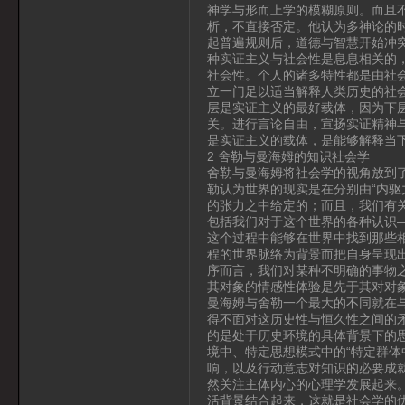
神学与形而上学的模糊原则。而且
析，不直接否定。他认为多神论的
起普遍规则后，道德与智慧开始冲
种实证主义与社会性是息息相关的
社会性。个人的诸多特性都是由社
立一门足以适当解释人类历史的社
层是实证主义的最好载体，因为下
关。进行言论自由，宣扬实证精神
是实证主义的载体，是能够解释当
2 舍勒与曼海姆的知识社会学
舍勒与曼海姆将社会学的视角放到
勒认为世界的现实是在分别由“内驱
的张力之中给定的；而且，我们有
包括我们对于这个世界的各种认识—
这个过程中能够在世界中找到那些相
程的世界脉络为背景而把自身呈现出
序而言，我们对某种不明确的事物
其对象的情感性体验是先于其对对
曼海姆与舍勒一个最大的不同就在
得不面对这历史性与恒久性之间的
的是处于历史环境的具体背景下的
境中、特定思想模式中的“特定群体
响，以及行动意志对知识的必要成
然关注主体内心的心理学发展起来
活背景结合起来，这就是社会学的