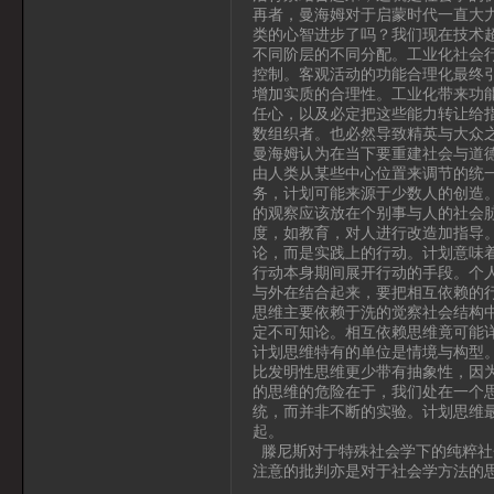
再者，曼海姆对于启蒙时代一直大
类的心智进步了吗？我们现在技术
不同阶层的不同分配。工业化社会行
控制。客观活动的功能合理化最终
增加实质的合理性。工业化带来功
任心，以及必定把这些能力转让给
数组织者。也必然导致精英与大众
曼海姆认为在当下要重建社会与道
由人类从某些中心位置来调节的统
务，计划可能来源于少数人的创造
的观察应该放在个别事与人的社会
度，如教育，对人进行改造加指导
论，而是实践上的行动。计划意味
行动本身期间展开行动的手段。个
与外在结合起来，要把相互依赖的
思维主要依赖于洗的觉察社会结构
定不可知论。相互依赖思维竟可能
计划思维特有的单位是情境与构型
比发明性思维更少带有抽象性，因
的思维的危险在于，我们处在一个
统，而并非不断的实验。计划思维
起。
滕尼斯对于特殊社会学下的纯粹社
注意的批判亦是对于社会学方法的