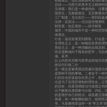
救赎观念。他比儒教拥有更强的避
总结——与西方的资本主义精神对
兄弟观：我们是一种虚伪的、注重
现世论：无救赎观念、无宗教驱动
工厂制度：无法实行——受到氏族
法律：实质法——无法提供预测性
财富观：知足寡欲——排斥财富
城市：中国的城市不是一种经济部
体观念。
行会：返回发展受到限制，行会是
非理性主义：是一种顺应世界的理
禁欲主义：是一种消极的自我克制
而且儒教倾向于既有的哲学，与自
魂、巫术。
以上内容在宗教与世界这部他为宗
政治与行政二分
这一观念是被美国总统威尔逊提出
是两种不同的事物。二者处于一种
们的目光应该放在此世之中，所以
论是为了实现官僚制的理性化，让
的目标，但是强调政治与道德之间的
出于解救自身国家与分裂、内乱，但
的是维护自己的统治，就是建立国
再者，有一种狐狮的能力，狡猾而
等。马基雅维里这样一本“帝王术”