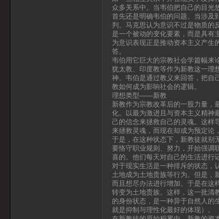
众多关系中。当韦伯把自己的目光
首先还是明确韦伯的问题。当涉及
判。马克思认为意识不过是物质的
是一个被动的变化要素，而是具有
为意识表现正是推动资本主义产生
答。
韦伯用它巨大的宗教社会学篇幅来
犹太教、印度教等作为新教这一理想
神。韦伯是通过教义来回答，把自
教如何成为影响社会的逻辑。
理想类型——新教
新教作为宗教改革后的一股力量，
化。以最为激进且与资本主义精神
己的信念来拯救自己的灵魂。这样
来拯救灵魂，而现在却成为预定论
于是，在这种状态下，新教徒就别
要恪守职业规则、努力，开始强调
喜的。他们每天对自己的生活进行
对于现实生活是一种排斥的状态，
土地成为土地贵族等行为。但是，
而且想尽办法进行增加。于是在这
转变为土地贵族。这样，这一批清
的身份状态，是一种异于自然人的
就是抑制与理性化最好的体现）。
在新教徒的原始积累中，新教的资