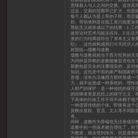
意味着人与人之间的交换。这涉及到
过去，交易的范围早已扩大，但是
每个人都认为是上帝的子民，而且
担。劳动者则是在低工资只能更加
禁欲主义就形成以下的结果：1.工
彼世论对艺术与娱乐排斥。3.生活
发的行为结果就符合了资本主义发
职）。这也就构成我们今天经济人
对照组—儒教与道教
儒教与道教就相当于西方世界的天
为同样是异教的道教能够是否包含
新教他是完全的注重现实的，反对
知识。这也是中国的家产制国家所
首领，没有办法像西方那样形成一
力，就不会形成一种系统的、理性
人财产的保护，是一种传统的保守
的担纲者更是思想上的保守主义，
下具体的行政工作不得不依赖于地方
一种违背传统的个体。即使有这个
反映出皇权、官员、文人等不同阶
有。
同样，道教作为异端也无法形成宗
道教中的一些巫术被合理化了，对
为教派，就会受到排斥。但是道教