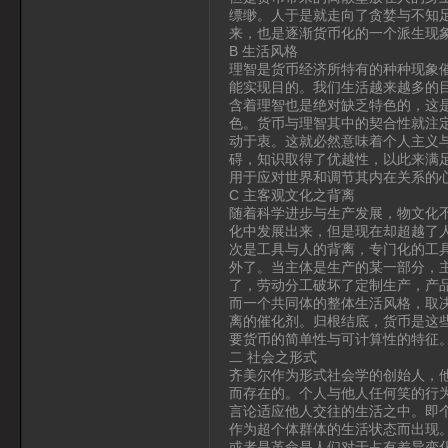
缥缈。人于是就走向了贪婪与不知
来，也是逐渐货币化的一个派生现象
B 生活风格
理智是货币经济所特有的种种现象
能实现目的。我们生活越来越多的
含着理智也是绝对缺乏特色的，这
色。货币与理智其中的契合性就注
动于衷。这就必然意味着个人主义
碍，知识取得了优越性，以此来满
用于应对世界和调节其内在关系的
C 主客观文化之背离
随着科学进步与生产发展，物文化
化中发展出来，但是现在却超越了
次是工具与人的背离，专门化的工
外了。当主体是生产的某一部分，
了，劳动分工破坏了定制生产，产
而一个共同体的整体生活风格，取
离的催化剂。归根结底，货币是这
要货币的简单性与可计算性的特征
二 社会之形式
齐美尔作为形式社会学的创始人，
而存在的。个人与他人任何笑的行
言论适应他人交往的生活之中。即
作为超个体群体的生活状态而出现
或者是革命是人们对于占有差异变