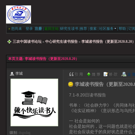
»
您尚未
登录
注册
|
返回主站
|
研究生读书
|
推荐
|
搜索
|
社区服务
|
帮助
|
订
三农中国读书论坛
»
中心研究生读书报告
»
李城读书报告（更新至2020.8.20
本页主题:
李城读书报告（更新至2020.8.20）
李城
李城读书报告（更新至2020.8
7.1-8.20日读书报告
书单：《社会静力学》《共同体与
《论实证精神》《意识形态与乌托
一 社会是如何的
社会是如何的，这一问题也就是社
是社会应该处于的良好状态是什么
级别:
dsgsdag