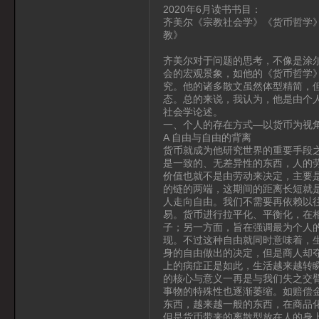
2020年6月读书书目：
齐美尔《宗教社会学》《货币哲学
教》
齐美尔笔下的
齐美尔对于问题的思考，不像是涂
会的宏观景象，如他的《货币哲学
究。他的诸多散文虽然体型精简，
态。总的来说，我认为，他是由个人
社会学论述。
一、个人的存在方式—以货币为视
A 自由与自由的背离
货币就成为他研究世界的重要手段
是一致的、无差异性的东西，人的
价值也就不是由劳动来决定，主要
的链的两端，这期间的距离长短就
人走向自由。我们不需要再依赖以
易。货币进行拉平化、平衡化，在
子；另一方面，旨在强调最为个人
现。不过这种自由就同时意味着，
身的自由做出的决定，但是商人却
上的病症正是如此，生活越来越转
的核心与意义一再是与我们失之交
事物的特殊性也逐渐萎缩。如赔偿
东西，越来越一般的东西，在商品
但是货币带来的离散型放在人的身