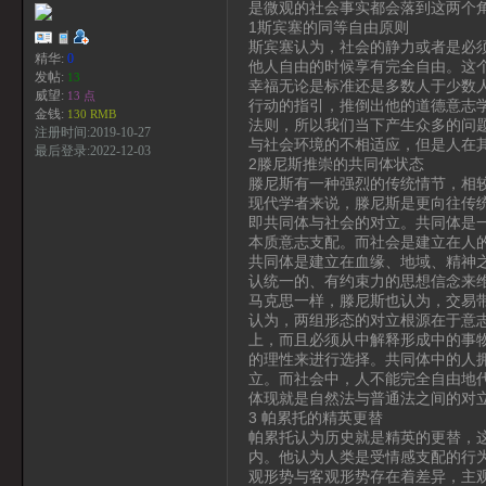
是微观的社会事实都会落到这两个
1斯宾塞的同等自由原则
斯宾塞认为，社会的静力或者是必
精华:
0
他人自由的时候享有完全自由。这
发帖:
13
幸福无论是标准还是多数人于少数
威望:
13 点
行动的指引，推倒出他的道德意志
金钱:
130 RMB
法则，所以我们当下产生众多的问
注册时间:2019-10-27
与社会环境的不相适应，但是人在
最后登录:2022-12-03
2滕尼斯推崇的共同体状态
滕尼斯有一种强烈的传统情节，相
现代学者来说，滕尼斯是更向往传
即共同体与社会的对立。共同体是
本质意志支配。而社会是建立在人
共同体是建立在血缘、地域、精神
认统一的、有约束力的思想信念来
马克思一样，滕尼斯也认为，交易
认为，两组形态的对立根源在于意
上，而且必须从中解释形成中的事
的理性来进行选择。共同体中的人
立。而社会中，人不能完全自由地
体现就是自然法与普通法之间的对
3 帕累托的精英更替
帕累托认为历史就是精英的更替，
内。他认为人类是受情感支配的行
观形势与客观形势存在着差异，主