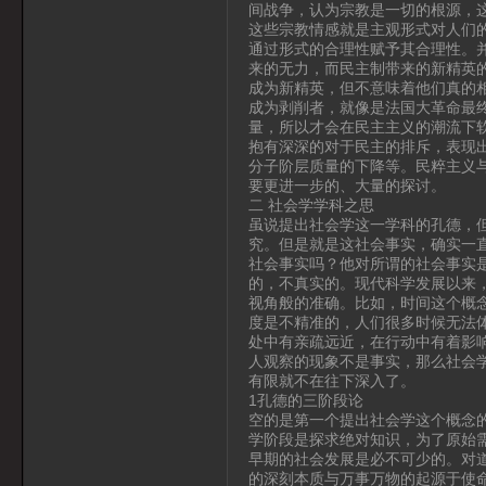
间战争，认为宗教是一切的根源，
这些宗教情感就是主观形式对人们
通过形式的合理性赋予其合理性。
来的无力，而民主制带来的新精英
成为新精英，但不意味着他们真的
成为剥削者，就像是法国大革命最
量，所以才会在民主主义的潮流下
抱有深深的对于民主的排斥，表现
分子阶层质量的下降等。民粹主义
要更进一步的、大量的探讨。
二 社会学学科之思
虽说提出社会学这一学科的孔德，
究。但是就是这社会事实，确实一
社会事实吗？他对所谓的社会事实
的，不真实的。现代科学发展以来
视角般的准确。比如，时间这个概
度是不精准的，人们很多时候无法
处中有亲疏远近，在行动中有着影
人观察的现象不是事实，那么社会
有限就不在往下深入了。
1孔德的三阶段论
空的是第一个提出社会学这个概念
学阶段是探求绝对知识，为了原始需
早期的社会发展是必不可少的。对
的深刻本质与万事万物的起源于使