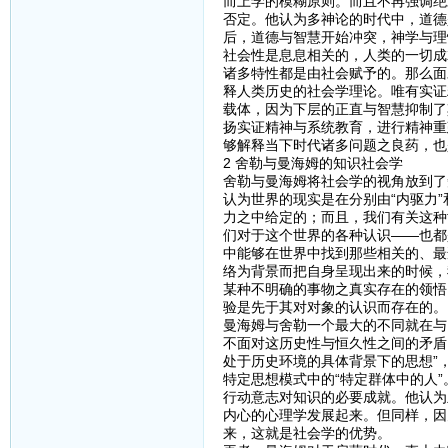
而上学的模糊原则。而且不再强调绝
否定。他认为多神论的时代中，道德
后，道德与智慧开始冲突，神学与理
社会性是息息相关的，人类的一切成
诸多特性都是由社会赋予的。那么面
释人类历史的社会学理论。唯有实证
载体，因为下层的正直与智慧抑制了
扬实证精神与系统教育，进行精神重
够解释当下时代诸多问题之良药，也
2 舍勒与曼海姆的知识社会学
舍勒与曼海姆将社会学的视角放到了
认为世界的现实是在分别由“内驱力
力之中给定的；而且，我们有关这种
们对于这个世界的各种认识——也都
中能够在世界中找到那些相关的、最
络为背景而把自身呈现出来的时候，
某种不明确的事物之真实存在的领悟
验是先于其对对象的认识而存在的。
曼海姆与舍勒一个最大的不同就在与
不面对这历史性与恒久性之间的矛盾
处于历史环境的具体背景下的思想”
特定思想模式中的“特定群体中的人
行动意志对知识的必要成就。他认为
内心的心理学发展起来。但同样，因
来，这就是社会学的优势。