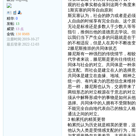
观的社会事实都会落到这两个角度来
1斯宾塞的同等自由原则
斯宾塞认为，社会的静力或者是必须
精华:
0
人自由的时候享有完全自由。这个原
发帖:
13
无论是标准还是多数人于少数人等等
威望:
13 点
指引，推倒出他的道德意志学说。但
金钱:
130 RMB
以我们当下产生众多的问题就是在于
注册时间:2019-10-27
的不相适应，但是人在其中不断改变
最后登录:2022-12-03
2滕尼斯推崇的共同体状态
滕尼斯有一种强烈的传统情节，相较
代学者来说，滕尼斯是更向往传统社
同体与社会的对立。共同体是一种亲
志支配。而社会是建立在人的选择意
共同体是建立在血缘、地域、精神之
统一的、有约束力的思想信念来维持
思一样，滕尼斯也认为，交易带来了
两组形态的对立根源在于意志的对立
须从中解释形成中的事物是如何从他
选择。共同体中的人拥有不受限制的
不能完全自由地代表自己的独立人格
通法之间的对立。
3 帕累托的精英更替
帕累托认为历史就是精英的更替，这
他认为人类是受情感支配的行为，而
与客观形势存在着差异，主观是无法