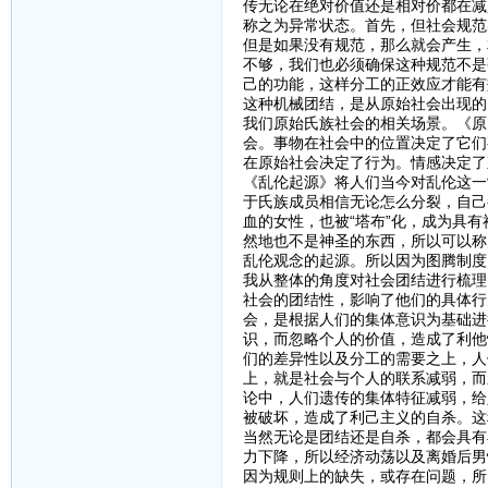
传无论在绝对价值还是相对价都在减
称之为异常状态。首先，但社会规范
但是如果没有规范，那么就会产生，
不够，我们也必须确保这种规范不是
己的功能，这样分工的正效应才能有
这种机械团结，是从原始社会出现的
我们原始氏族社会的相关场景。《原
会。事物在社会中的位置决定了它们
在原始社会决定了行为。情感决定了
《乱伦起源》将人们当今对乱伦这一
于氏族成员相信无论怎么分裂，自己
血的女性，也被“塔布”化，成为具
然地也不是神圣的东西，所以可以称
乱伦观念的起源。所以因为图腾制度
我从整体的角度对社会团结进行梳理
社会的团结性，影响了他们的具体行
会，是根据人们的集体意识为基础进
识，而忽略个人的价值，造成了利他
们的差异性以及分工的需要之上，人
上，就是社会与个人的联系减弱，而
论中，人们遗传的集体特征减弱，给
被破坏，造成了利己主义的自杀。这
当然无论是团结还是自杀，都会具有
力下降，所以经济动荡以及离婚后男
因为规则上的缺失，或存在问题，所