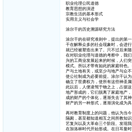
职业伦理公民道德
教育思想的演进
宗教生活的基本形式
实用主义与社会学
涂尔干的历史溯源研究方法
涂尔干的在研究准则中，提出的第一
干在解释众多的社会现象时，会进行
就已经被塑造出来了。只不过后来随
在对职业伦理与道德的考察中，我们
兴的工商业发展起来的时候，人们突
模式。所以才带有如此的家庭特色。
产与土地有关，或至少与地产与众不
使公社制成为必要前提。涂尔干认为
确立了世袭权力，使所有这些神圣属
此以后，人便凌驾于物之上，占据这
地产形成的，它们脱离了家庭地产，
成的财产的个体化，逐渐失去了其神
财产的另一种形式，逐渐演化成为具
再对教育制度上的问题，他认为当今
隔阂，甚至都知道相互之间所教知识
艺复兴以及大革命三个阶段。发现我
在加洛林时代开始形成。在日耳曼时