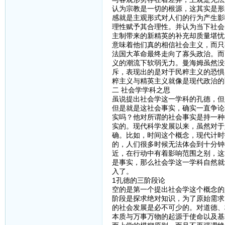
认为宗教是一切的根源，这其实是形
感就是主观形式对人们的行为产生影
理性赋予其合理性。并认为当下社会
主制带来的新精英的补充却质量堪忧
意味着他们真的相信社会主义，而只
法国大革命最终走向了寡头政治。而
义的潮流下软弱无力。曼海姆虽然没
斥，表现出的是对于民粹主义的恐惧
粹主义与精英主义就像是现代政治的
二 社会学学科之思
虽说提出社会学这一学科的孔德，但
但是就是这社会事实，确实一直争论
实吗？他对所谓的社会事实是持一种
实的。现代科学发展以来，虽然对于
确。比如，时间这个概念，现代计时
的，人们很多时候无法体会到十分钟
近，在行动中有着影响范围之别，这
是事实，那么社会学这一学科自然就
入了。
1孔德的三阶段论
空的是第一个提出社会学这个概念的
阶段是探求绝对知识，为了原始需求
的社会发展是必不可少的。对道德、
本质与万事万物的起源于使命以及基