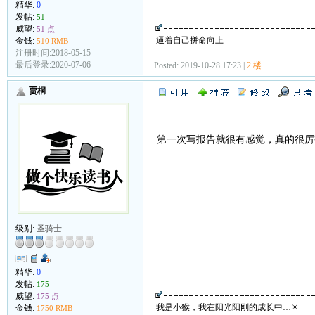
精华:
0
发帖:
51
威望:
51 点
逼着自己拼命向上
金钱:
510 RMB
注册时间:2018-05-15
最后登录:2020-07-06
Posted: 2019-10-28 17:23 |
2 楼
贾桐
第一次写报告就很有感觉，真的很厉
级别:
圣骑士
精华:
0
发帖:
175
威望:
175 点
我是小猴，我在阳光阳刚的成长中…☀
金钱:
1750 RMB