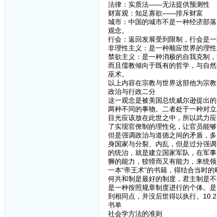
法律：实质法——无法提供预测性
财富观：知足寡欲——排斥财富
城市：中国的城市不是一种经济部落
观念。
行会：返回发展受到限制，行会是一
非理性主义：是一种顺应世界的理性
禁欲主义：是一种消极的自我克制，
而且儒教倾向于既有的哲学，与自然
巫术。
以上内容在宗教与世界这部他为宗教
政治与行政二分
这一观念是被美国总统威尔逊提出的
两种不同的事物。二者处于一种对立
目光应该放在此世之中，所以武力应
了实现官僚制的理性化，让官员能够
但是强调政治与道德之间的矛盾，多
身国家与分裂、内乱，但是过分强调
的统治，就是建立国家军队，在军事
狮的能力，狡猾而又有能力，来统领
一本“帝王术”的书籍，得结合当时
何共和制是最好的制度，君主制是不
是一种按照规章制度进行的个体。是
到相同点，并没后世得以执行。10.27-
书单
社会学方法的准则