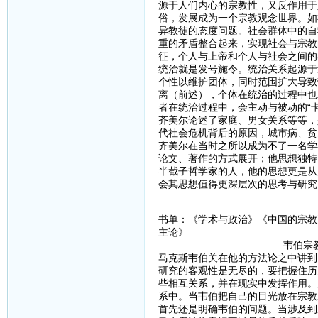
源于人们内心的宗教性，又反作用于
俗，发展成为一个宗教观念世界。如
异教徒的态度问题。社会群体中的自
重的矛盾整合起来，实现社会与宗教
征，个人与上帝和个人与社会之间的
统治就是发号施令。统治关系起源于
个性以维护团体，同时范围扩大导致
离（前述），个体在统治的过程中也
者在统治过程中，会主动与被动的“卡
齐美尔论述了家庭、男女关系等等，
代社会危机背后的原因，城市病、贫
齐美尔在当时之所以成为不了一名学
论文、著作的方式展开；他思想独特
半截子哲学家的人，他的思想更是从
会其思想值得更深层次的思考与研究
书单：《学术与政治》《中国的宗教
主论》
韦伯宗教社会学之东
马克斯韦伯关在他的方法论之中讲到
研究的客观性是无尽的，要把握住历
些相互关系，并在现实中发挥作用。
系中。当韦伯把自己的目光放在宗教
首先还是明确韦伯的问题。当涉及到