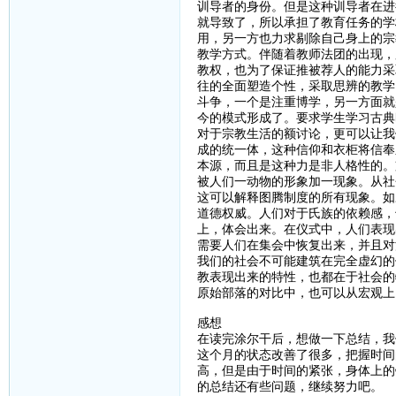
训导者的身份。但是这种训导者在进
就导致了，所以承担了教育任务的学
用，另一方也力求剔除自己身上的宗
教学方式。伴随着教师法团的出现，
教权，也为了保证推被荐人的能力采
往的全面塑造个性，采取思辨的教学
斗争，一个是注重博学，另一方面就
今的模式形成了。要求学生学习古典
对于宗教生活的额讨论，更可以让我
成的统一体，这种信仰和衣柜将信奉
本源，而且是这种力是非人格性的。
被人们一动物的形象加一现象。从社
这可以解释图腾制度的所有现象。如
道德权威。人们对于氏族的依赖感，
上，体会出来。在仪式中，人们表现
需要人们在集会中恢复出来，并且对
我们的社会不可能建筑在完全虚幻的
教表现出来的特性，也都在于社会的
原始部落的对比中，也可以从宏观上
感想
在读完涂尔干后，想做一下总结，我
这个月的状态改善了很多，把握时间
高，但是由于时间的紧张，身体上的
的总结还有些问题，继续努力吧。