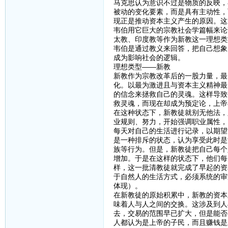
马克思认为意识不过是物质的反映，
被动的变化要素，而是具有主动性，
现正是推动资本主义产生的原因。这
韦伯用它巨大的宗教社会学篇幅来论
太教、印度教等作为新教这一理想类
韦伯是通过教义来回答，把自己想象
成为影响社会的逻辑。
理想类型——新教
新教作为宗教改革后的一股力量，最
化。以最为激进且与资本主义精神最
的信念来拯救自己的灵魂。这样导致
救灵魂，而现在却成为预定论，上帝
在这种状态下，新教徒就别无他法，
业规则、努力，开始强调职业属性，
每天对自己的生活进行记录，以期望
是一种排斥的状态，认为享受此时是
族等行为。但是，新教徒把自己每个
增加。于是在这样的状态下，他们每
样，这一批清教徒就完成了早起的资
于自然人的生活方式，必须系统的审
体现）。
在新教徒的原始积累中，新教的资本
味着人与人之间的交换。这涉及到人
去，交易的范围早已扩大，但是能否
人都认为是上帝的子民，而且赚钱是