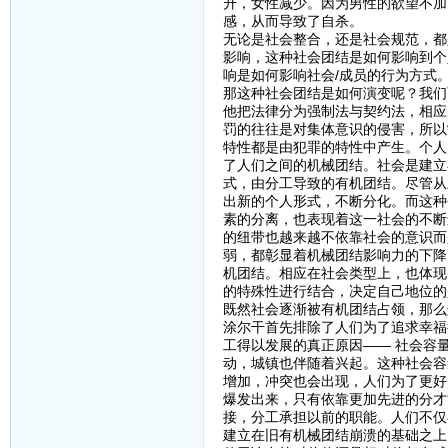
升，女性减少。因为男性的欲望不加
感，从而导致了自杀。
无论是社会整合，还是社会规范，都
影响，这种社会团结是如何影响到个
响是如何影响社会/成员的行为方式
那这种社会团结是如何演变呢？我们
他把法律分为强制法与契约法，相应
罚的往往是对集体意识的侵害，所以
特性都是由犯罪的特性中产生。个人
了人们之间的机械团结。社会是建立
式，由分工导致的有机团结。尽管从
出新的个人形式，不断分化。而这种
素的分离，也表现着这一社会的不断
的纽带也越来越不依靠社会的意识而
弱，都彰显着机械团结影响力的下降
机团结。相应在社会类型上，也体现
的特殊性进行结合，决定自己地位的
既然社会逐渐被有机团结占领，那么
涂尔干首先排除了人们为了追求幸福
工得以发展的真正原因—— 社会容
动，城镇也伴随着兴起。这种社会容
增加，冲突也会出现，人们为了更好
爆发出来，只有依靠更加先进的分才
接，分工承担以前的职能。人们不仅
建立在旧有机械团结崩溃的基础之上