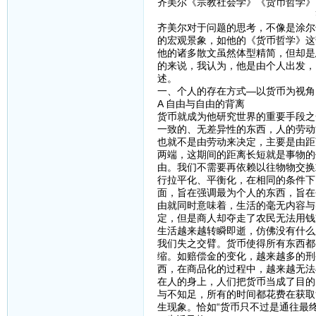
齐美尔《宗教社会学》《货币哲学》
齐美尔笔下的
齐美尔对于问题的思考，不像是涂尔
的宏观景象，如他的《货币哲学》这
他的诸多散文虽然体型精简，但却是
的来说，我认为，他是由个人出发，
述。
一、个人的存在方式—以货币为视角
A 自由与自由的背离
货币就成为他研究世界的重要手段之
一致的、无差异性的东西，人的劳动
也就不是由劳动来决定，主要是由距
两端，这期间的距离长短就是事物的
由。我们不需要再依赖以往物物交换
行拉平化、平衡化，在相同的条件下
面，旨在强调最为个人的东西，旨在
由就同时意味着，生活的毫无内容与
定，但是商人却夺走了农民无法用钱
生活越来越转瞬即逝，仿佛没有什么
我们失之交臂。货币使得所有东西都
缩。如赔偿金的变化，越来越多的刑
西，在商品化的过程中，越来越无法
在人的身上，人们把货币当成了目的
与不知足，所有的时间都花费在获取
生现象。恰如“货币只不过是通往最