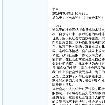
书单：
2019年9月9日-10月25日
涂尔干：《自杀论》《社会分工论》
小结：
涂尔干的社会团结概念是他学术观点
在《自杀论》中，在对现有的各种非
现象，应该从社会方面找寻原因。宗
以及反思导致。这种原因在新教国家
杀。这种宗教的影响，家庭亦是如此
应。这种集体情感，会在战争中放大
体化、政治社会的一体化反向变动。
靠群体，在社会面前过分显示自己并
命是他们的权利。涂尔干认为再往更
是“超肉体的生活”，是在社会环境
我们身上的社会性就无基础，剩下的
反之，当这种个人与社会的纽带过于
制性的还是强烈性的，都会抑制个性
民族最为常见。
当社会与个人的纽带过严过松，即社
的影响。作者将有社会失范所导致的
乱的表现，这回使社会管理个人的方
的欲望与现实不想匹配，便会陷入到