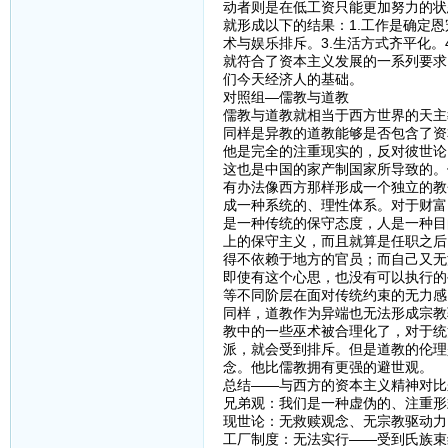
动者则是在低工资只能更加努力的状
就形成以下的结果：1.工作是确定恩
术与娱乐排斥。3.生活方式齐平化。
就符合了资本主义发展的一系列要求
们今天经济人的基础。
对照组—儒教与道教
儒教与道教就相当于西方世界的天主
同样是异教的道教能够是否包含了资
他是完全的注重现实的，反对彼世论
这也是中国的家产制国家所导致的。
有办法像西方那样形成一个独立的教
成一种系统的、理性体系。对于财富
是一种传统的保守态度，人是一种目
上的保守主义，而且就算是任职之后
得不依赖于地方的官员；而自己又无
即使有这个心思，也没有可以执行的
等不同阶层在面对传统约束的无力感
同样，道教作为异端也无法形成宗教
教中的一些巫术被合理化了，对于统
派，就会受到排斥。但是道教的伦理
念。他比儒教拥有更强的避世观。
总结——与西方的资本主义精神对比
兄弟观：我们是一种虚伪的、注重形
现世论：无救赎观念、无宗教驱动力
工厂制度：无法实行——受到氏族束