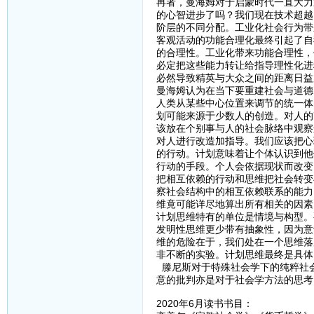
再者，曼海姆对于启蒙时代一直大力
的心智进步了吗？我们现在技术超越
阶层的不同分配。工业化社会行为带来
客观活动的功能合理化最终引起了自
的合理性。工业化带来功能合理性，
必定把这些能力转让给指导理性化进
必然导致精英与大众之间的距离日益
曼海姆认为在当下要重建社会与道德
人类从某些中心位置来调节的统一体
划可能来源于少数人的创造。对人的
该放在个别事与人的社会脉络中观察
对人进行改造加指导。我们应该把心
的行动。计划意味着让个体认识到他
行动的手段。个人会依据现状而改变
把相互依赖的行动和思维把社会转变
察社会结构中的相互依赖联系的能力
维竟可能详尽地算出所有相关的因素
计划思维特有的单位是情境与构型。
发明性思维更少带有抽象性，因为意
维的危险在于，我们处在一个思维落
非不断的实验。计划思维最终是具体
滕尼斯对于特殊社会学下的纯粹社
意的批判亦是对于社会学方法的思考
2020年6月读书书目：