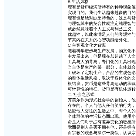
B 生活风格
理智是货币经济所特有的种种现象催
实现目的。我们生活越来越多的目的
理智也是绝对缺乏特色的，这是与货
与理智其中的契合性就注定纯理智与
就必然意味着个人主义与利己主义。
优越性，以此来满足人们的客观性与
节其内在关系的心智功能给外化。
C 主客观文化之背离
随着科学进步与生产发展，物文化不
中发展出来，但是现在却超越了人文
工具与人的背离，专门化的工具出现
当主体是生产的某一部分，主体就会
工破坏了定制生产，产品的主观色彩
的整体生活风格，取决于客体化的文
根结底，货币是这些背离运动的承载
可计算性的特征。货币是有机体运转
二 社会之形式
齐美尔作为形式社会学的创始人，他
存在的。个人与他人任何笑的行为，
适应他人交往的生活之中。即个人的
个体群体的生活状态而出现。他用小
命是人们对于占有差异变化的敏感所
觉而是别人是否不拥有他，还是拥有
而宗教的观念与涂尔干类似，认识宗