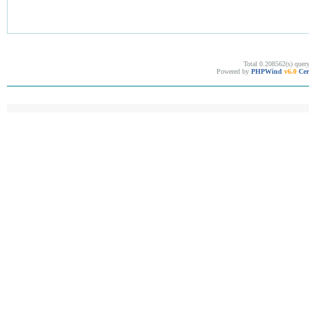
Total 0.208562(s) quer
Powered by
PHPWind
v6.0
Cer