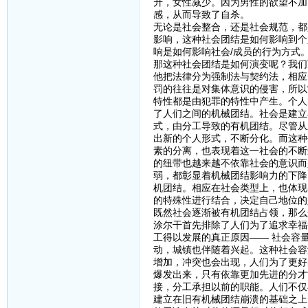
升，女性减少。因为男性的欲望不加
感，从而导致了自杀。
无论是社会整合，还是社会规范，都
影响，这种社会团结是如何影响到个
响是如何影响社会/成员的行为方式
那这种社会团结是如何演变呢？我们
他把法律分为强制法与契约法，相应
罚的往往是对集体意识的侵害，所以
特性都是由犯罪的特性中产生。个人
了人们之间的机械团结。社会是建立
式，由分工导致的有机团结。尽管从
出新的个人形式，不断分化。而这种
素的分离，也表现着这一社会的不断
的纽带也越来越不依靠社会的意识而
弱，都彰显着机械团结影响力的下降
机团结。相应在社会类型上，也体现
的特殊性进行结合，决定自己地位的
既然社会逐渐被有机团结占领，那么
涂尔干首先排除了人们为了追求幸福
工得以发展的真正原因—— 社会容
动，城镇也伴随着兴起。这种社会容
增加，冲突也会出现，人们为了更好
爆发出来，只有依靠更加先进的分才
接，分工承担以前的职能。人们不仅
建立在旧有机械团结崩溃的基础之上