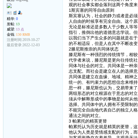
观的社会事实都会落到这两个角度来
1斯宾塞的同等自由原则
斯宾塞认为，社会的静力或者是必须
精华:
0
人自由的时候享有完全自由。这个原
发帖:
13
无论是标准还是多数人于少数人等等
威望:
13 点
指引，推倒出他的道德意志学说。但
金钱:
130 RMB
以我们当下产生众多的问题就是在于
注册时间:2019-10-27
的不相适应，但是人在其中不断改变
最后登录:2022-12-03
2滕尼斯推崇的共同体状态
滕尼斯有一种强烈的传统情节，相较
代学者来说，滕尼斯是更向往传统社
同体与社会的对立。共同体是一种亲
志支配。而社会是建立在人的选择意
共同体是建立在血缘、地域、精神之
统一的、有约束力的思想信念来维持
思一样，滕尼斯也认为，交易带来了
两组形态的对立根源在于意志的对立
须从中解释形成中的事物是如何从他
选择。共同体中的人拥有不受限制的
不能完全自由地代表自己的独立人格
通法之间的对立。
3 帕累托的精英更替
帕累托认为历史就是精英的更替，这
他认为人类是受情感支配的行为，而
与客观形势存在着差异，主观是无法