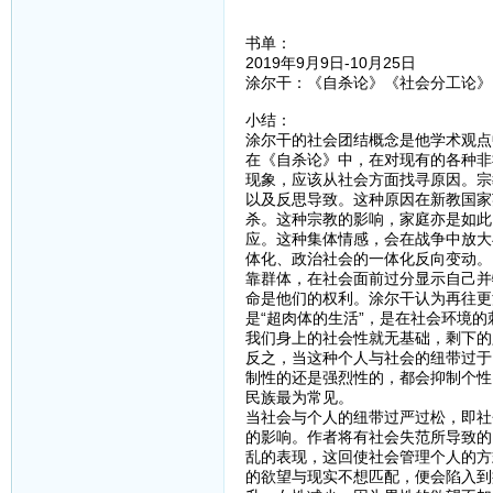
书单：
2019年9月9日-10月25日
涂尔干：《自杀论》《社会分工论》
小结：
涂尔干的社会团结概念是他学术观点
在《自杀论》中，在对现有的各种非
现象，应该从社会方面找寻原因。宗
以及反思导致。这种原因在新教国家
杀。这种宗教的影响，家庭亦是如此
应。这种集体情感，会在战争中放大
体化、政治社会的一体化反向变动。
靠群体，在社会面前过分显示自己并
命是他们的权利。涂尔干认为再往更
是“超肉体的生活”，是在社会环境
我们身上的社会性就无基础，剩下的
反之，当这种个人与社会的纽带过于
制性的还是强烈性的，都会抑制个性
民族最为常见。
当社会与个人的纽带过严过松，即社
的影响。作者将有社会失范所导致的
乱的表现，这回使社会管理个人的方
的欲望与现实不想匹配，便会陷入到