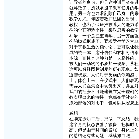
训导者的身份。但是这种训导者在进
就导致了，所以承担了教育任务的学
用，另一方也力求剔除自己身上的宗
教学方式。伴随着教师法团的出现，
教权，也为了保证推被荐人的能力采
往的全面塑造个性，采取思辨的教学
斗争，一个是注重博学，另一方面就
今的模式形成了。要求学生学习古典
对于宗教生活的额讨论，更可以让我
成的统一体，这种信仰和衣柜将信奉
本源，而且是这种力是非人格性的。
被人们一动物的形象加一现象。从社
这可以解释图腾制度的所有现象。如
道德权威。人们对于氏族的依赖感，
上，体会出来。在仪式中，人们表现
需要人们在集会中恢复出来，并且对
我们的社会不可能建筑在完全虚幻的
教表现出来的特性，也都在于社会的
原始部落的对比中，也可以从宏观上
感想
在读完涂尔干后，想做一下总结，我
这个月的状态改善了很多，把握时间
高，但是由于时间的紧张，身体上的
的总结还有些问题，继续努力吧。