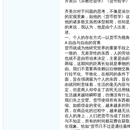
齐美尔《宗教社会学》《货币哲学》
齐美尔笔下的
齐美尔对于问题的思考，不像是涂尔
的宏观景象，如他的《货币哲学》这
他的诸多散文虽然体型精简，但却是
的来说，我认为，他是由个人出发，
述。
一、个人的存在方式—以货币为视角
A 自由与自由的背离
货币就成为他研究世界的重要手段之
一致的、无差异性的东西，人的劳动
也就不是由劳动来决定，主要是由距
两端，这期间的距离长短就是事物的
由。我们不需要再依赖以往物物交换
行拉平化、平衡化，在相同的条件下
面，旨在强调最为个人的东西，旨在
由就同时意味着，生活的毫无内容与
定，但是商人却夺走了农民无法用钱
生活越来越转瞬即逝，仿佛没有什么
我们失之交臂。货币使得所有东西都
缩。如赔偿金的变化，越来越多的刑
西，在商品化的过程中，越来越无法
在人的身上，人们把货币当成了目的
与不知足，所有的时间都花费在获取
生现象。恰如“货币只不过是通往最