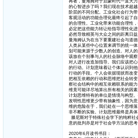
再者，曼海姆对于启蒙时代一直大力
的心智进步了吗？我们现在技术超越
阶层的不同分配。工业化社会行为带来
客观活动的功能合理化最终引起了自
的合理性。工业化带来功能合理性，
必定把这些能力转让给指导理性化进
必然导致精英与大众之间的距离日益
曼海姆认为在当下要重建社会与道德
人类从某些中心位置来调节的统一体
划可能来源于少数人的创造。对人的
该放在个别事与人的社会脉络中观察
对人进行改造加指导。我们应该把心
的行动。计划意味着让个体认识到他
行动的手段。个人会依据现状而改变
把相互依赖的行动和思维把社会转变
察社会结构中的相互依赖联系的能力
维竟可能详尽地算出所有相关的因素
计划思维特有的单位是情境与构型。
发明性思维更少带有抽象性，因为意
维的危险在于，我们处在一个思维落
非不断的实验。计划思维最终是具体
滕尼斯对于特殊社会学下的纯粹社
意的批判亦是对于社会学方法的思考
2020年6月读书书目：