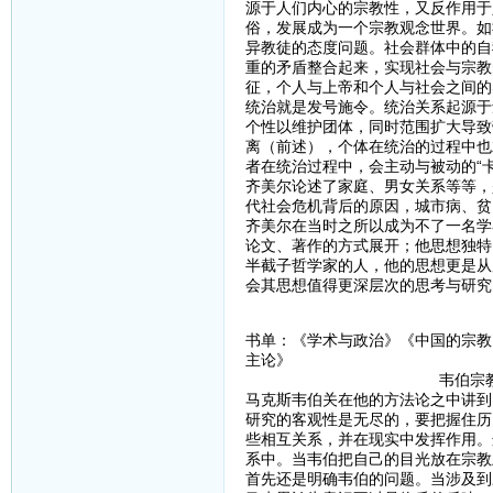
源于人们内心的宗教性，又反作用于
俗，发展成为一个宗教观念世界。如
异教徒的态度问题。社会群体中的自
重的矛盾整合起来，实现社会与宗教
征，个人与上帝和个人与社会之间的
统治就是发号施令。统治关系起源于
个性以维护团体，同时范围扩大导致
离（前述），个体在统治的过程中也
者在统治过程中，会主动与被动的“卡
齐美尔论述了家庭、男女关系等等，
代社会危机背后的原因，城市病、贫
齐美尔在当时之所以成为不了一名学
论文、著作的方式展开；他思想独特
半截子哲学家的人，他的思想更是从
会其思想值得更深层次的思考与研究
书单：《学术与政治》《中国的宗教
主论》
韦伯宗教社会学之东
马克斯韦伯关在他的方法论之中讲到
研究的客观性是无尽的，要把握住历
些相互关系，并在现实中发挥作用。
系中。当韦伯把自己的目光放在宗教
首先还是明确韦伯的问题。当涉及到