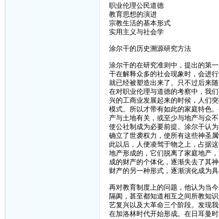
职业伦理公民道德
教育思想的演进
宗教生活的基本形式
实用主义与社会学
涂尔干的历史溯源研究方法
涂尔干的在研究准则中，提出的第一
干在解释众多的社会现象时，会进行
就已经被塑造出来了。只不过后来随
在对职业伦理与道德的考察中，我们
兴的工商业发展起来的时候，人们突
模式。所以才带有如此的家庭特色。
产与土地有关，或至少与地产与众不
使公社制成为必要前提。涂尔干认为
确立了世袭权力，使所有这些神圣属
此以后，人便凌驾于物之上，占据这
地产形成的，它们脱离了家庭地产，
成的财产的个体化，逐渐失去了其神
财产的另一种形式，逐渐演化成为具
再对教育制度上的问题，他认为当今
隔阂，甚至都知道相互之间所教知识
艺复兴以及大革命三个阶段。发现我
在加洛林时代开始形成。在日耳曼时