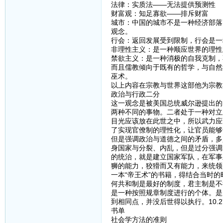
法律：实质法——无法提供预测性
财富观：知足寡欲——排斥财富
城市：中国的城市不是一种经济部落
观念。
行会：返回发展受到限制，行会是一
非理性主义：是一种顺应世界的理性
禁欲主义：是一种消极的自我克制，
而且儒教倾向于既有的哲学，与自然
巫术。
以上内容在宗教与世界这部他为宗教
政治与行政二分
这一观念是被美国总统威尔逊提出的
两种不同的事物。二者处于一种对立
目光应该放在此世之中，所以武力应
了实现官僚制的理性化，让官员能够
但是强调政治与道德之间的矛盾，多
身国家与分裂、内乱，但是过分强调
的统治，就是建立国家军队，在军事
狮的能力，狡猾而又有能力，来统领
一本“帝王术”的书籍，得结合当时
何共和制是最好的制度，君主制是不
是一种按照规章制度进行的个体。是
到相同点，并没后世得以执行。10.27-
书单
社会学方法的准则