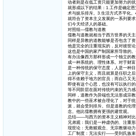
动者则是在低工资只能更加努力的状
就形成以下的结果：1.工作是确定恩
术与娱乐排斥。3.生活方式齐平化。
就符合了资本主义发展的一系列要求
们今天经济人的基础。
对照组—儒教与道教
儒教与道教就相当于西方世界的天主
同样是异教的道教能够是否包含了资
他是完全的注重现实的，反对彼世论
这也是中国的家产制国家所导致的。
有办法像西方那样形成一个独立的教
成一种系统的、理性体系。对于财富
是一种传统的保守态度，人是一种目
上的保守主义，而且就算是任职之后
得不依赖于地方的官员；而自己又无
即使有这个心思，也没有可以执行的
等不同阶层在面对传统约束的无力感
同样，道教作为异端也无法形成宗教
教中的一些巫术被合理化了，对于统
派，就会受到排斥。但是道教的伦理
念。他比儒教拥有更强的避世观。
总结——与西方的资本主义精神对比
兄弟观：我们是一种虚伪的、注重形
现世论：无救赎观念、无宗教驱动力
工厂制度：无法实行——受到氏族束