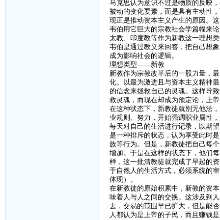
马克思认为意识不过是物质的反映，
被动的变化要素，而是具有主动性，
现正是推动资本主义产生的原因。这
韦伯用它巨大的宗教社会学篇幅来论
太教、印度教等作为新教这一理想类
韦伯是通过教义来回答，把自己想象
成为影响社会的逻辑。
理想类型——新教
新教作为宗教改革后的一股力量，最
化。以最为激进且与资本主义精神最
的信念来拯救自己的灵魂。这样导致
救灵魂，而现在却成为预定论，上帝
在这种状态下，新教徒就别无他法，
业规则、努力，开始强调职业属性，
每天对自己的生活进行记录，以期望
是一种排斥的状态，认为享受此时是
族等行为。但是，新教徒把自己每个
增加。于是在这样的状态下，他们每
样，这一批清教徒就完成了早起的资
于自然人的生活方式，必须系统的审
体现）。
在新教徒的原始积累中，新教的资本
味着人与人之间的交换。这涉及到人
去，交易的范围早已扩大，但是能否
人都认为是上帝的子民，而且赚钱是