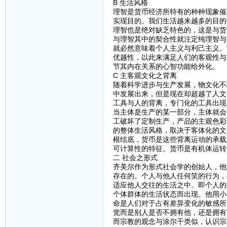
B 生活风格
理智是货币经济所特有的种种现象催
实现目的。我们生活越来越多的目的
理智也是绝对缺乏特色的，这是与货
与理智其中的契合性就注定纯理智与
就必然意味着个人主义与利己主义。
优越性，以此来满足人们的客观性与
节其内在关系的心智功能给外化。
C 主客观文化之背离
随着科学进步与生产发展，物文化不
中发展出来，但是现在却超越了人文
工具与人的背离，专门化的工具出现
当主体是生产的某一部分，主体就会
工破坏了定制生产，产品的主观色彩
的整体生活风格，取决于客体化的文
根结底，货币是这些背离运动的承载
可计算性的特征。货币是有机体运转
二 社会之形式
齐美尔作为形式社会学的创始人，他
存在的。个人与他人任何笑的行为，
适应他人交往的生活之中。即个人的
个体群体的生活状态而出现。他用小
命是人们对于占有差异变化的敏感所
觉而是别人是否不拥有他，还是拥有
而宗教的观念与涂尔干类似，认识宗