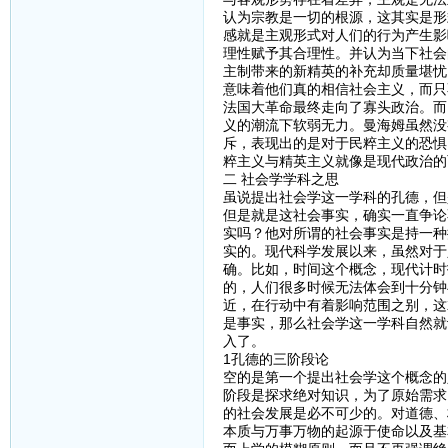
认为宗教是一切的根源，这其实是形
感就是主观形式对人们的行为产生影
理性赋予其合理性。并认为当下社会
主制带来的新精英的补充却质量堪忧
意味着他们真的相信社会主义，而只
法国大革命最终走向了寡头政治。而
义的潮流下软弱无力。曼海姆虽然没
斥，表现出的是对于民粹主义的恐惧
粹主义与精英主义就像是现代政治的
二 社会学学科之思
虽说提出社会学这一学科的孔德，但
但是就是这社会事实，确实一直争论
实吗？他对所谓的社会事实是持一种
实的。现代科学发展以来，虽然对于
确。比如，时间这个概念，现代计时
的，人们很多时候无法体会到十分钟
近，在行动中有着影响范围之别，这
是事实，那么社会学这一学科自然就
入了。
1孔德的三阶段论
空的是第一个提出社会学这个概念的
阶段是探求绝对知识，为了原始需求
的社会发展是必不可少的。对道德、
本质与万事万物的起源于使命以及基