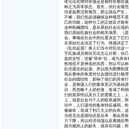
传无论在绝对价值还是相对价都在减
称之为异常状态。首先，但社会规范
但是如果没有规范，那么就会产生，
不够，我们也必须确保这种规范不是
己的功能，这样分工的正效应才能有
这种机械团结，是从原始社会出现的
我们原始氏族社会的相关场景。《原
会。事物在社会中的位置决定了它们
在原始社会决定了行为。情感决定了
《乱伦起源》将人们当今对乱伦这一
于氏族成员相信无论怎么分裂，自己
血的女性，也被“塔布”化，成为具
然地也不是神圣的东西，所以可以称
乱伦观念的起源。所以因为图腾制度
我从整体的角度对社会团结进行梳理
社会的团结性，影响了他们的具体行
会，是根据人们的集体意识为基础进
识，而忽略个人的价值，造成了利他
们的差异性以及分工的需要之上，人
上，就是社会与个人的联系减弱，而
论中，人们遗传的集体特征减弱，给
被破坏，造成了利己主义的自杀。这
当然无论是团结还是自杀，都会具有
力下降，所以经济动荡以及离婚后男
因为规则上的缺失，或存在问题，所