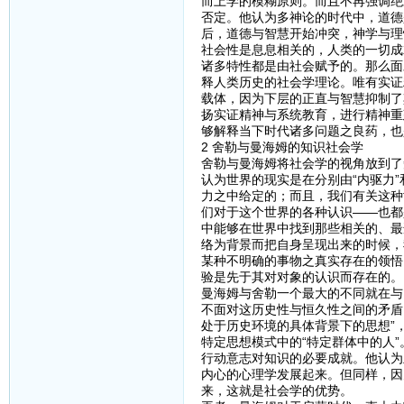
而上学的模糊原则。而且不再强调绝
否定。他认为多神论的时代中，道德
后，道德与智慧开始冲突，神学与理
社会性是息息相关的，人类的一切成
诸多特性都是由社会赋予的。那么面
释人类历史的社会学理论。唯有实证
载体，因为下层的正直与智慧抑制了
扬实证精神与系统教育，进行精神重
够解释当下时代诸多问题之良药，也
2 舍勒与曼海姆的知识社会学
舍勒与曼海姆将社会学的视角放到了
认为世界的现实是在分别由“内驱力
力之中给定的；而且，我们有关这种
们对于这个世界的各种认识——也都
中能够在世界中找到那些相关的、最
络为背景而把自身呈现出来的时候，
某种不明确的事物之真实存在的领悟
验是先于其对对象的认识而存在的。
曼海姆与舍勒一个最大的不同就在与
不面对这历史性与恒久性之间的矛盾
处于历史环境的具体背景下的思想”
特定思想模式中的“特定群体中的人
行动意志对知识的必要成就。他认为
内心的心理学发展起来。但同样，因
来，这就是社会学的优势。