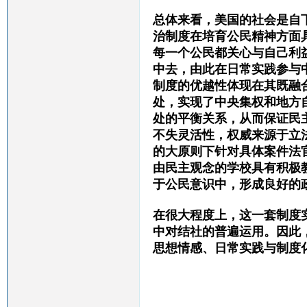
总体来看，美国的社会是自
治制度在培育公民精神方面
每一个公民都关心与自己利
中去，由此
在日常实践参与
制度
的优越性体现在其
既融
处，实现了中央集权和地方
处的平衡关系
，从而保证民
不失灵活性，权威来源于立
的大原则下针对具体案件
法
由民主
观念的
学校
具有
积极
于公民意识中，形成良好的
在很大程度上，这一套制度
中对结社的
普遍
运用
。因此
思想情感、日常实践与制度