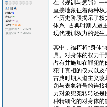
在《规训与惩罚》一
直接地象征着两种权
精华:
0
个历史阶段揭示了权
发帖:
23
威望:
23 点
体系
--古典时期人道
金钱:
230 RMB
注册时间:2018-10-09
现代规训权力的诞生
最后登录:2020-08-16
其中，福柯将
“身体
具。对身体的权力干
占有并施加在罪犯的
犯罪真相的仪式以及
古典时期人道主义改
罚与表象符号的连接
力对象兜兜转转还是
种精细化的对身体的