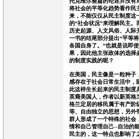
托克维尔整篇的论述并没有
将社会的平等化趋势看作民
来，不能仅仅从民主制度这
的
“社会状况”来理解民主
。
历史起源、人文风俗、人际
一书的结尾部分提出“
平等将
各国自身了
。
”也就是说即
果，因此他主张政体的选择
的制度实践的呢？
在美国，民主像是一粒种子
感存在于社会日常生活中，
此这样生长起来的民主制度
英裔美国人，作者以新英格
格兰定居的移民属于
有产阶
等、自由独立的思想，
另外
群人形成了一个特殊的社会
情
和
自己管理自己
--自治的
民主的，这一特点也影响了