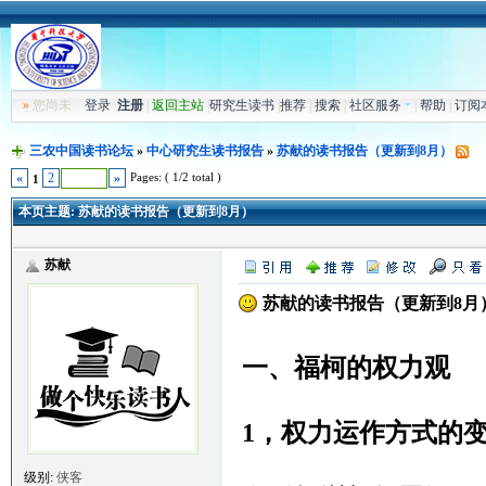
»
您尚未
登录
注册
|
返回主站
|
研究生读书
|
推荐
|
搜索
|
社区服务
|
帮助
|
订阅
三农中国读书论坛
»
中心研究生读书报告
»
苏献的读书报告（更新到8月）
Pages: ( 1/2 total )
«
2
»
1
本页主题:
苏献的读书报告（更新到8月）
苏献
苏献的读书报告（更新到8月
一、
福柯的权力观
1，
权力运作方式的
级别:
侠客